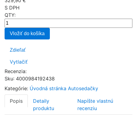
329,90 €
S DPH
QTY:
Vložiť do košíka
Zdieľať
Vytlačiť
Recenzia:
Sku
:
4000984192438
Kategórie:
Úvodná stránka
Autosedačky
Popis
Detaily
Napíšte vlastnú
produktu
recenziu
TRIFIX 2 i-SIZE