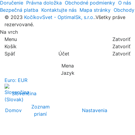
Doručenie
Právna doložka
Obchodné podmienky
O nás
Bezpečná platba
Kontaktujte nás
Mapa stránky
Obchody
© 2023
KočíkovSvet - OptimalSk, s.r.o.
.Všetky práve
rezervované.
Na vrch
Menu
Zatvoriť
Košík
Zatvoriť
Späť
Účet
Zatvoriť
Mena
Jazyk
Euro: EUR
Slovenčina
Zoznam
Domov
Nastavenia
prianí