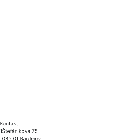
Rozměry (V x Š x H)
Váha výrobku
Kontakt
1
Štefániková 75
085 01 Bardejov