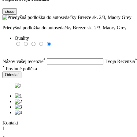
close
Priedyšná podložka do autosedačky Breeze sk. 2/3, Maory Grey
Quality
*
*
Názov vašej recenzie
Tvoja Recenzia
*
Povinné políčka
Odoslať
Kontakt
1