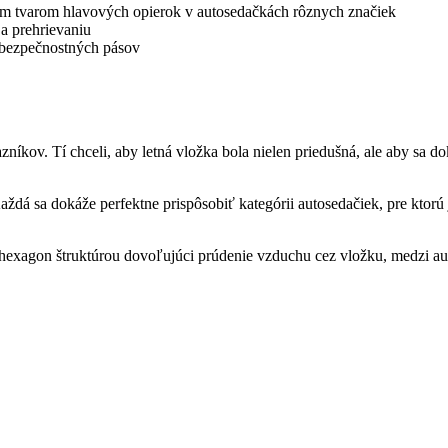
kým tvarom hlavových opierok v autosedačkách rôznych značiek
 prehrievaniu
 bezpečnostných pásov
ov. Tí chceli, aby letná vložka bola nielen priedušná, ale aby sa do
Každá sa dokáže perfektne prispôsobiť kategórii autosedačiek, pre ktorú
D hexagon štruktúrou dovoľujúci prúdenie vzduchu cez vložku, medzi a