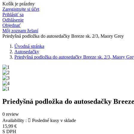
Košík je prázdny
Zaregistrujte si účet
Prihlásiť sa
Odhlásenie
Objednať
Môj zoznam želaní
Priedyšná podložka do autosedačky Breeze sk. 2/3, Maory Grey
Úvodná stránka
Autosedačky
Priedyšná podložka do autosedačky Breeze sk. 2/3, Maory Gre
Priedyšná podložka do autosedačky Breeze
0 review
Availability :

Posledné kusy v sklade
15,99 €
S DPH