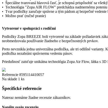
•
Špeciálne tvarovaná hlavová časť, je schopná prispôsobiť sa všet
•
Technológia "Zopa AIR FLOW" predchádza nadmernému poteniu a
•
Tvar podložky zaručuje správne a tým pádom aj bezpečné vedenie
•
Možno prať (ručné pranie)
Vytvorené v spolupráci s rodičmi
Podložky Zopa BREEZE boli vytvorené na základe požiadaviek zákazník
neobmedzovala používanie žiadneho z bezpečnostných prvkov.
Preto nevznikla jedna univerzálna podložka, ale tri odlišné varianty. 
podložka nezabráni správnemu vedeniu pásov.
Priedušnosť zaisťuje unikátna technológia Zopa Air Flow, látka s 3
Referencie
8595114410057
Na sklade
1 ks
Špecifické referencie
Nateraz nemáme žiadne recenzie zákazníkov.
Napíšte svoju recenziu