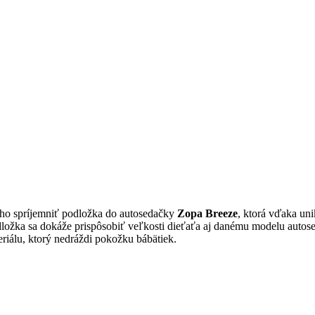
 ho spríjemniť podložka do autosedačky
Zopa Breeze
, ktorá vďaka uni
ložka sa dokáže prispôsobiť veľkosti dieťaťa aj danému modelu autosed
iálu, ktorý nedráždi pokožku bábätiek.