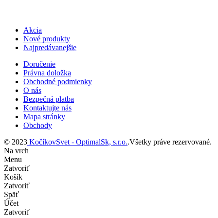
Akcia
Nové produkty
Najpredávanejšie
Doručenie
Právna doložka
Obchodné podmienky
O nás
Bezpečná platba
Kontaktujte nás
Mapa stránky
Obchody
© 2023
KočíkovSvet - OptimalSk, s.r.o.
.Všetky práve rezervované.
Na vrch
Menu
Zatvoriť
Košík
Zatvoriť
Späť
Účet
Zatvoriť