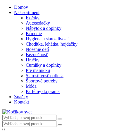
Domov
Náš sortiment
Kočíky
Autosedačky
Nábytok a doplnky
Kŕmenie
Hygiena a starostlivosť
Chodítka, lehátka, hojdačky
Nosenie detí
Bezpečnosť
Hračky
Cumlíky a doplnky
Pre mamičku
Starostlivosť o dieťa
Športové potreby
Móda
Parfémy do prania
Značky
Kontakt
0