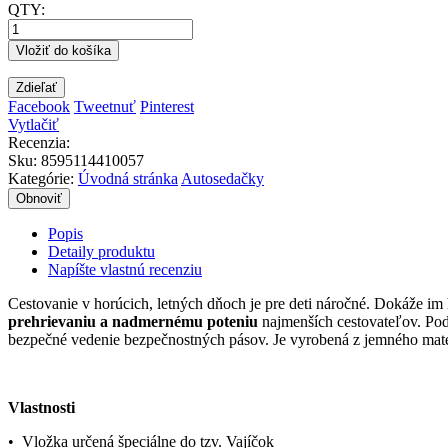
QTY:
Vložiť do košíka
Zdieľať
Facebook
Tweetnuť
Pinterest
Vytlačiť
Recenzia:
Sku
:
8595114410057
Kategórie:
Úvodná stránka
Autosedačky
Popis
Detaily produktu
Napíšte vlastnú recenziu
Cestovanie v horúcich, letných dňoch je pre deti náročné. Dokáže im
prehrievaniu a nadmernému poteniu
najmenších cestovateľov. Pod
bezpečné vedenie bezpečnostných pásov. Je vyrobená z jemného mater
Vlastnosti
•
Vložka určená špeciálne do tzv. Vajíčok