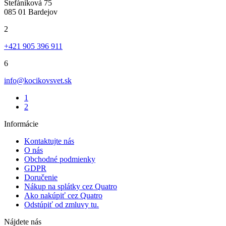
Štefániková 75
085 01 Bardejov
2
+421 905 396 911
6
info@kocikovsvet.sk
1
2
Informácie
Kontaktujte nás
O nás
Obchodné podmienky
GDPR
Doručenie
Nákup na splátky cez Quatro
Ako nakúpiť cez Quatro
Odstúpiť od zmluvy tu.
Nájdete nás