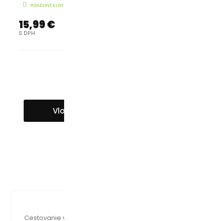

POSLEDNÉ KUSY V SKLADE
15,99 €
S DPH
Vložiť Do Košíka
Detaily Produktu
Popis
Napíšte Vlastnú Recenziu
Cestovanie v horúcich, letných dňoch je pre deti náročné.