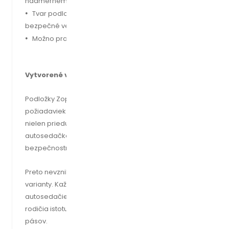
nadmernému poteniu a prehrievaniu
•
Tvar podložky zaručuje správne a tým pádom aj
bezpečné vedenie bezpečnostných pásov
•
Možno prať (ručné pranie)
Vytvorené v spolupráci s rodičmi
Podložky Zopa BREEZE boli vytvorené na základe
požiadaviek zákazníkov. Tí chceli, aby letná vložka bola
nielen priedušná, ale aby sa dokázala prispôsobiť danej
autosedačke a neobmedzovala používanie žiadneho z
bezpečnostných prvkov.
Preto nevznikla jedna univerzálna podložka, ale tri odlišné
varianty. Každá sa dokáže perfektne prispôsobiť kategórii
autosedačiek, pre ktorú je určená. Vďaka tomu majú
rodičia istotu, že podložka nezabráni správnemu vedeniu
pásov.