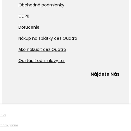
Obchodné podmienky
GDPR
Doručenie
Nákup na splátky cez Quatro
Ako nakúpiť cez Quatro
Odstúpiť od zmluvy tu.
Nájdete Nás
mov
znam prianí