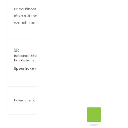
Priedušnosť zaisťuje unikátna technológia Zopa Air Flow,
látka s 3D hexagon štruktúrou dovoľujúci prúdenie
vzduchu cez vložku, medzi autosedačkou a dieťaťom.
Referencie
8595114410064
Na sklade
1 ks
Špecifické referencie
Nateraz nemáme žiadne recenzie zákazníkov.