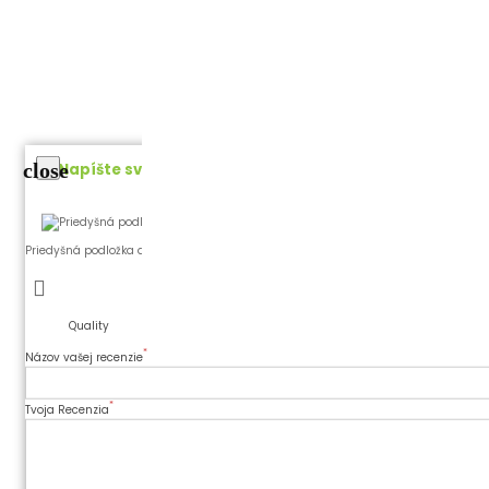
close
Napíšte svoju recenziu
Priedyšná podložka do autosedačky Breeze sk. 2/3, Sand Shell
Quality
*
Názov vašej recenzie
*
Tvoja Recenzia