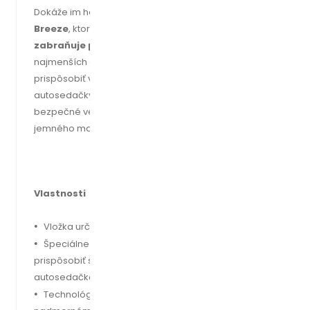
Dokáže im ho spríjemniť podložka do autosedačky
Zopa
Breeze
, ktorá vďaka unikátnej technológii
Zopa Air Flow
zabraňuje prehrievaniu a nadmernému poteniu
najmenších cestovateľov. Podložka sa dokáže
prispôsobiť veľkosti dieťaťa aj danému modelu
autosedačky. Jej tvar zaručuje správne a tým pádom aj
bezpečné vedenie bezpečnostných pásov. Je vyrobená z
jemného materiálu, ktorý nedráždi pokožku bábätiek.
Vlastnosti
•
Vložka určená špeciálne do tzv. Vajíčok
•
Špeciálne tvarovaná hlavová časť, je schopná
prispôsobiť sa všetkým tvarom hlavových opierok v
autosedačkách rôznych značiek
•
Technológia "Zopa AIR FLOW" predchádza