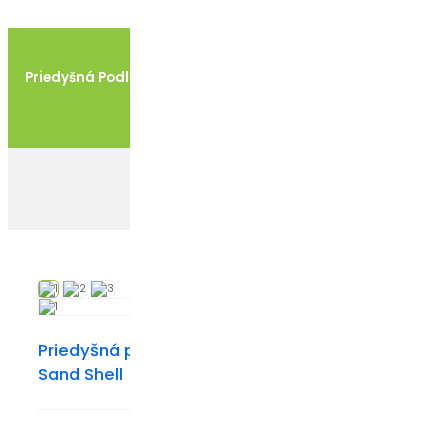
Priedyšná Podložka Do Autosedačky Breeze Sk. 2/3, Sand
Shell
Úvodná stránka
Autosedačky
Priedyšná podložka do autosedačky Breeze sk. 2/3, Sand Shell
Priedyšná podložka do autosedačky Breeze sk. 2/
Sand Shell