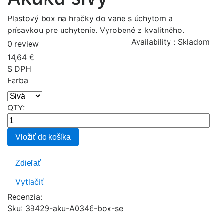
Plastový box na hračky do vane s úchytom a
prísavkou pre uchytenie. Vyrobené z kvalitného.
Availability :
Skladom
0 review
14,64 €
S DPH
Farba
QTY:
Vložiť do košíka
Zdieľať
Vytlačiť
Recenzia:
Sku
:
39429-aku-A0346-box-se