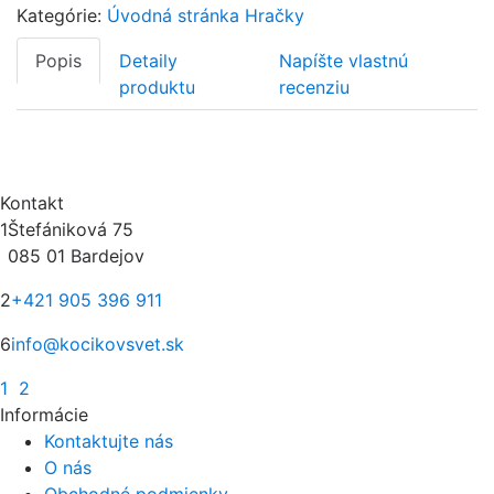
Kategórie:
Úvodná stránka
Hračky
Popis
Detaily
Napíšte vlastnú
produktu
recenziu
Kontakt
1
Štefániková 75
085 01 Bardejov
2
+421 905 396 911
6
info@kocikovsvet.sk
1
2
Informácie
Kontaktujte nás
O nás