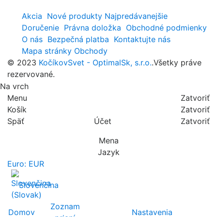
Akcia
Nové produkty
Najpredávanejšie
Doručenie
Právna doložka
Obchodné podmienky
O nás
Bezpečná platba
Kontaktujte nás
Mapa stránky
Obchody
© 2023
KočíkovSvet - OptimalSk, s.r.o.
.Všetky práve
rezervované.
Na vrch
Menu
Zatvoriť
Košík
Zatvoriť
Späť
Účet
Zatvoriť
Mena
Jazyk
Euro: EUR
Slovenčina
Zoznam
Domov
Nastavenia