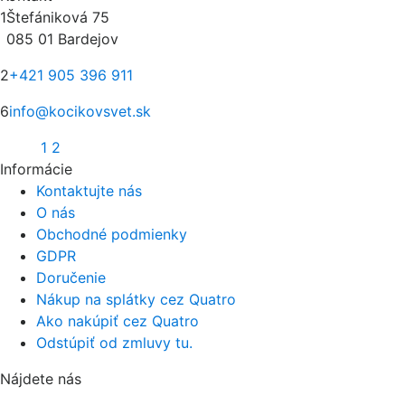
1
Štefániková 75
085 01 Bardejov
2
+421 905 396 911
6
info@kocikovsvet.sk
1
2
Informácie
Kontaktujte nás
O nás
Obchodné podmienky
GDPR
Doručenie
Nákup na splátky cez Quatro
Ako nakúpiť cez Quatro
Odstúpiť od zmluvy tu.
Nájdete nás