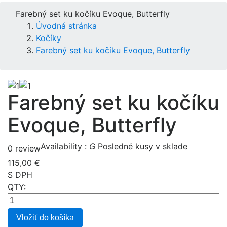
Farebný set ku kočíku Evoque, Butterfly
Úvodná stránka
Kočíky
Farebný set ku kočíku Evoque, Butterfly
Farebný set ku kočíku
Evoque, Butterfly
Availability :

Posledné kusy v sklade
0 review
115,00 €
S DPH
QTY:
Vložiť do košíka