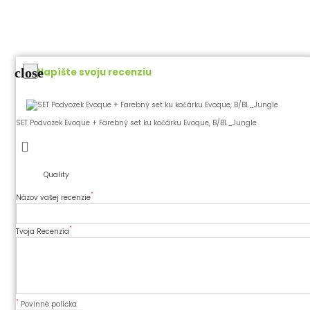
close
Napíšte svoju recenziu
SET Podvozek Evoque + Farebný set ku kočárku Evoque, B/BL_Jungle
Quality
*
Názov vašej recenzie
*
Tvoja Recenzia
*
Povinné políčka