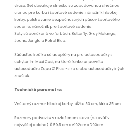
vkusu. Set obsahuje striešku so zabudovanou slnečnou
clonou pre korbu i športové sedenie, nánožník hlbokej
korby, polstrovanie bezpečnostných pásov športového
sedenie, nánožník pre športové sedenie.
Sety sú ponúkané vo farbách: Butterfly, Grey Melange,
Jeans, Jungle a Petrol Blue.
Súčasťou kočíka sú adaptéry na pre autosedačky s
uchytením Maxi Cosi, na ktoré ľahko pripevníte
autosedačku Zopa X1 Plus i-size alebo autosedačky iných
značiek.
Technické parametre:
Vnútorný rozmer hlbokej korby: dĺžka 83 cm, šírka 35 cm
Rozmery podvozku v rozloženom stave (rukoväť v
najvyššej polohe): Š 59,5 cm x V102cm x D90cm