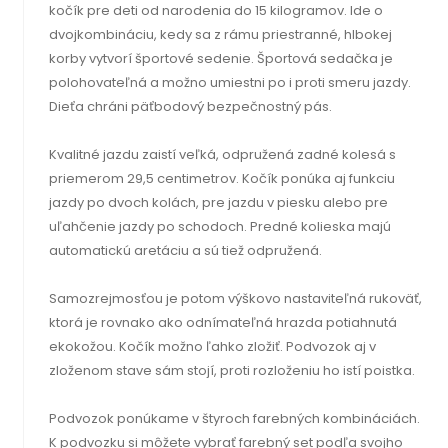
kočík pre deti od narodenia do 15 kilogramov. Ide o
dvojkombináciu, kedy sa z rámu priestranné, hlbokej
korby vytvorí športové sedenie. Športová sedačka je
polohovateľná a možno umiestni po i proti smeru jazdy.
Dieťa chráni päťbodový bezpečnostný pás.
Kvalitné jazdu zaistí veľká, odpružená zadné kolesá s
priemerom 29,5 centimetrov. Kočík ponúka aj funkciu
jazdy po dvoch kolách, pre jazdu v piesku alebo pre
uľahčenie jazdy po schodoch. Predné kolieska majú
automatickú aretáciu a sú tiež odpružená.
Samozrejmosťou je potom výškovo nastaviteľná rukoväť,
ktorá je rovnako ako odnímateľná hrazda potiahnutá
ekokožou. Kočík možno ľahko zložiť. Podvozok aj v
zloženom stave sám stojí, proti rozloženiu ho istí poistka.
Podvozok ponúkame v štyroch farebných kombináciách.
K podvozku si môžete vybrať farebný set podľa svojho