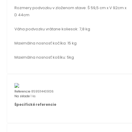
Rozmery podvozku v zloženom stave: Š 59,5 cm x V 92cm x
D 44cm
Váha podvozku vrátane koliesok: 7,8 kg
Maximálna nosnosť kočíka: 15 kg
Maximálna nosnosť košíku: 5kg
Referencie
8595114409136
Na sklade
1 ks
Špecifické referencie