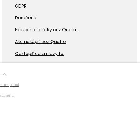
GDPR
Doručenie
Nákup na splátky cez Quatro
Ako nakúpiť cez Quatro
Odstúpiť od zmluvy tu.
Nájdete Nás
mov
znam prianí
stavenia