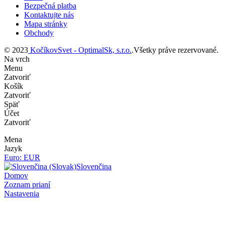
Bezpečná platba
Kontaktujte nás
Mapa stránky
Obchody
© 2023
KočíkovSvet - OptimalSk, s.r.o.
.Všetky práve rezervované.
Na vrch
Menu
Zatvoriť
Košík
Zatvoriť
Späť
Účet
Zatvoriť
Mena
Jazyk
Euro: EUR
Slovenčina
Domov
Zoznam prianí
Nastavenia