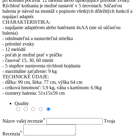
pri kolísaní počúvať 12 melódií alebo upokojujúce prírodné zvuky.
Rýchlosť kolísania je možné nastaviť v 5 úrovniach. Súčasťou
balenia je návod na montáž s popisom všetkých dôležitých funkcií a
napájací adaptér.
CHARAKTERISTIKA:
- napájanie adaptérom alebo batériami 4xAA (nie sú súčasťou
balenia)
- odnímateľná a nastaviteľná strieška
- prírodné zvuky
- 12 melódií
- poťah je možné prať v práčke
- časovač 15, 30, 60 minút
- 5 stupňov nastavenia rýchlosti hojdania
- maximálne zaťaženie: 9 kg
TECHNICKÉ ÚDAJE:
- dĺžka: 99 cm, šírka: 77 cm, výška 64 cm
- celková hmotnosť: 5.9 kg, váha s kartónom: 6.9kg
- rozmery balenia: 51x15x59 cm
Quality
*
Názov vašej recenzie
Tvoja
*
Recenzia