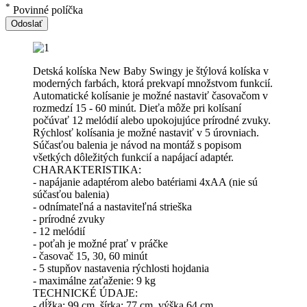
*
Povinné políčka
Odoslať
Detská kolíska New Baby Swingy je štýlová kolíska v
moderných farbách, ktorá prekvapí množstvom funkcií.
Automatické kolísanie je možné nastaviť časovačom v
rozmedzí 15 - 60 minút. Dieťa môže pri kolísaní
počúvať 12 melódií alebo upokojujúce prírodné zvuky.
Rýchlosť kolísania je možné nastaviť v 5 úrovniach.
Súčasťou balenia je návod na montáž s popisom
všetkých dôležitých funkcií a napájací adaptér.
CHARAKTERISTIKA:
- napájanie adaptérom alebo batériami 4xAA (nie sú
súčasťou balenia)
- odnímateľná a nastaviteľná strieška
- prírodné zvuky
- 12 melódií
- poťah je možné prať v práčke
- časovač 15, 30, 60 minút
- 5 stupňov nastavenia rýchlosti hojdania
- maximálne zaťaženie: 9 kg
TECHNICKÉ ÚDAJE:
- dĺžka: 99 cm, šírka: 77 cm, výška 64 cm