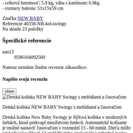
- celková hmotnosť: 5.9 kg, váha s kartónom: 6.9kg
- rozmery balenia: 51x15x59 cm
Značka
NEW BABY
Referencie
46558-NB-kol-swingy
Na sklade
23 položky
Špecifické referencie
ean13
8596164092569
Nateraz nemáme žiadne recenzie zákazníkov.
Napíšte svoju recenziu
close
Detská kolíska NEW BABY Swingy s melódiami a časovačom
Detská kolíska New Baby Swingy je štýlová kolíska v moderných
farbách, ktorá prekvapí množstvom funkcií. Automatické kolísanie
je možné nastaviť časovačom v rozmedzí 15 - 60 minút. Dieťa môže