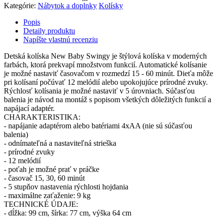
Kategórie:
Nábytok a doplnky
Kolísky
Popis
Detaily produktu
Napíšte vlastnú recenziu
Detská kolíska New Baby Swingy je štýlová kolíska v moderných
farbách, ktorá prekvapí množstvom funkcií. Automatické kolísanie
je možné nastaviť časovačom v rozmedzí 15 - 60 minút. Dieťa môže
pri kolísaní počúvať 12 melódií alebo upokojujúce prírodné zvuky.
Rýchlosť kolísania je možné nastaviť v 5 úrovniach. Súčasťou
balenia je návod na montáž s popisom všetkých dôležitých funkcií a
napájací adaptér.
CHARAKTERISTIKA:
- napájanie adaptérom alebo batériami 4xAA (nie sú súčasťou
balenia)
- odnímateľná a nastaviteľná strieška
- prírodné zvuky
- 12 melódií
- poťah je možné prať v práčke
- časovač 15, 30, 60 minút
- 5 stupňov nastavenia rýchlosti hojdania
- maximálne zaťaženie: 9 kg
TECHNICKÉ ÚDAJE:
- dĺžka: 99 cm, šírka: 77 cm, výška 64 cm