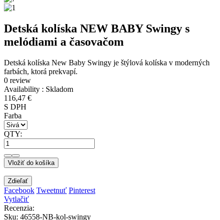
Detská kolíska NEW BABY Swingy s
melódiami a časovačom
Detská kolíska New Baby Swingy je štýlová kolíska v moderných
farbách, ktorá prekvapí.
0 review
Availability :
Skladom
116,47 €
S DPH
Farba
QTY:
Vložiť do košíka
Zdieľať
Facebook
Tweetnuť
Pinterest
Vytlačiť
Recenzia:
Sku
:
46558-NB-kol-swingy