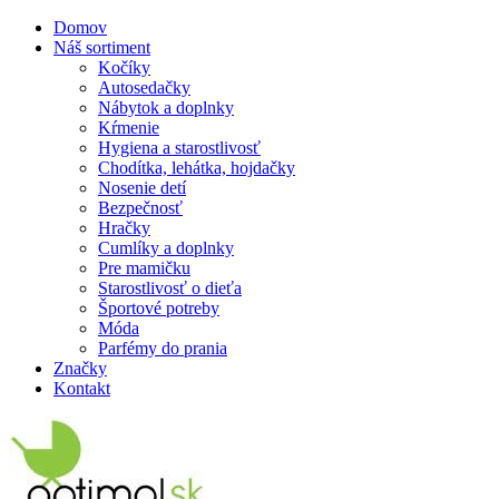
Domov
Náš sortiment
Kočíky
Autosedačky
Nábytok a doplnky
Kŕmenie
Hygiena a starostlivosť
Chodítka, lehátka, hojdačky
Nosenie detí
Bezpečnosť
Hračky
Cumlíky a doplnky
Pre mamičku
Starostlivosť o dieťa
Športové potreby
Móda
Parfémy do prania
Značky
Kontakt