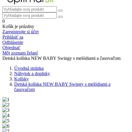
0
Košík je prázdny
Zaregistrujte si účet
Prihlásiť sa
Odhlásenie
Objednať
Môj zoznam želaní
Detská kolíska NEW BABY Swingy s melódiami a časovačom
Úvodná stránka
Nábytok a doplnky
Kolísky
Detská kolíska NEW BABY Swingy s melódiami a
časovačom