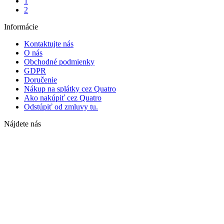
1
2
Informácie
Kontaktujte nás
O nás
Obchodné podmienky
GDPR
Doručenie
Nákup na splátky cez Quatro
Ako nakúpiť cez Quatro
Odstúpiť od zmluvy tu.
Nájdete nás