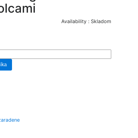
olcami
Availability :
Skladom
šíka
1
zaradene