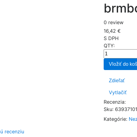
brmb
0 review
16,42 €
S DPH
QTY:
Vložiť do ko
Zdieľať
Vytlačiť
Recenzia:
Sku
:
6393710
Kategórie:
Ne
nú recenziu