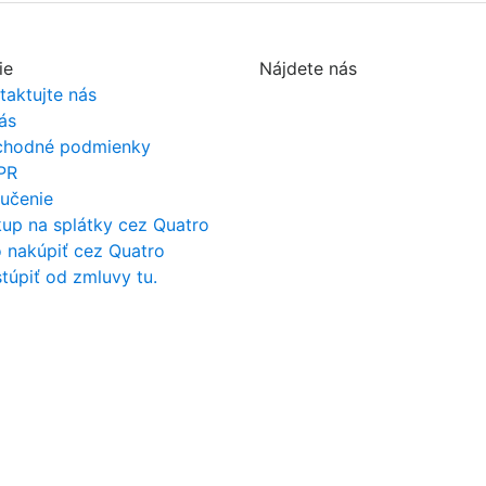
ie
Nájdete nás
taktujte nás
ás
hodné podmienky
PR
učenie
up na splátky cez Quatro
 nakúpiť cez Quatro
túpiť od zmluvy tu.