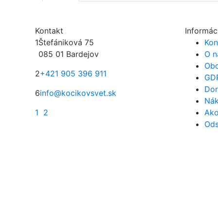
Kontakt
Informác
1
Štefániková 75
Kon
085 01 Bardejov
O n
Obc
2
+421 905 396 911
GD
Dor
6
info@kocikovsvet.sk
Nák
1
2
Ako
Ods