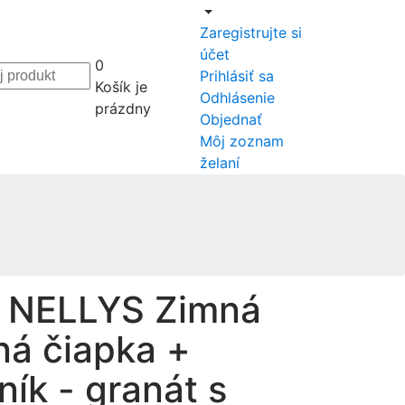
Zaregistrujte si
účet
0
Prihlásiť sa
Košík je
Odhlásenie
prázdny
Objednať
Môj zoznam
želaní
 NELLYS Zimná
ná čiapka +
ník - granát s