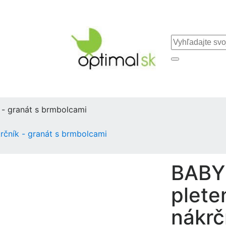
- granát s brmbolcami
čník - granát s brmbolcami
BABY
plete
nákrč