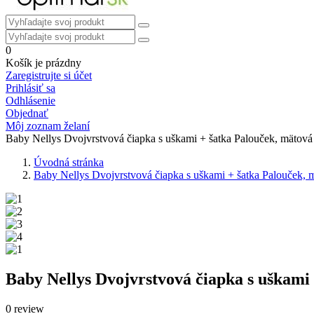
0
Košík je prázdny
Zaregistrujte si účet
Prihlásiť sa
Odhlásenie
Objednať
Môj zoznam želaní
Baby Nellys Dvojvrstvová čiapka s uškami + šatka Palouček, mätová
Úvodná stránka
Baby Nellys Dvojvrstvová čiapka s uškami + šatka Palouček, 
Baby Nellys Dvojvrstvová čiapka s uškami
0 review