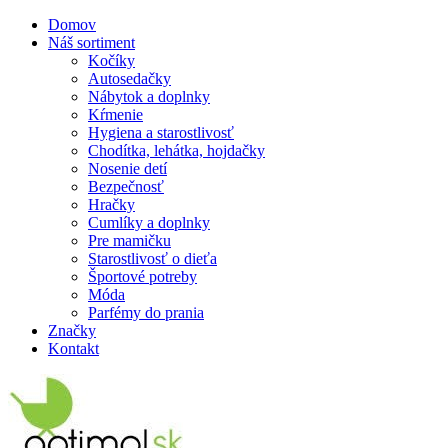
Domov
Náš sortiment
Kočíky
Autosedačky
Nábytok a doplnky
Kŕmenie
Hygiena a starostlivosť
Chodítka, lehátka, hojdačky
Nosenie detí
Bezpečnosť
Hračky
Cumlíky a doplnky
Pre mamičku
Starostlivosť o dieťa
Športové potreby
Móda
Parfémy do prania
Značky
Kontakt