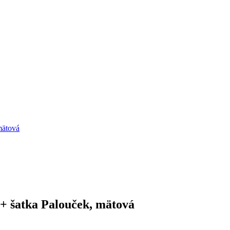
mätová
 + šatka Palouček, mätová