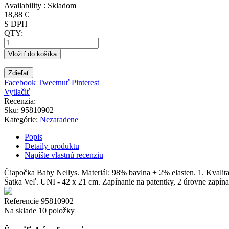
Availability :
Skladom
18,88 €
S DPH
QTY:
Vložiť do košíka
Zdieľať
Facebook
Tweetnuť
Pinterest
Vytlačiť
Recenzia:
Sku
:
95810902
Kategórie:
Nezaradene
Popis
Detaily produktu
Napíšte vlastnú recenziu
Čiapočka Baby Nellys. Materiál: 98% bavlna + 2% elasten. 1. Kvalit
Šatka Veľ. UNI - 42 x 21 cm. Zapínanie na patentky, 2 úrovne zapína
Referencie
95810902
Na sklade
10 položky