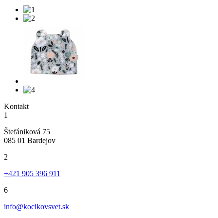
Kontakt
1
Štefániková 75
085 01 Bardejov
2
+421 905 396 911
6
info@kocikovsvet.sk