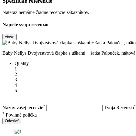
Špecifické referencie
Nateraz nemáme žiadne recenzie zákazníkov.
Napíšte svoju recenziu
close
Baby Nellys Dvojvrstvová čiapka s uškami + šatka Palouček, mätová
Quality
1
2
3
4
5
*
*
Názov vašej recenzie
Tvoja Recenzia
*
Povinné políčka
Odoslať