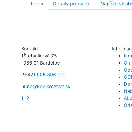
Popis
Detaily produktu
Napíšte vlast
Kontakt
Informác
1
Štefániková 75
Kon
085 01 Bardejov
O n
Obc
2
+421 905 396 911
GD
Dor
6
info@kocikovsvet.sk
Nák
1
2
Ako
Ods