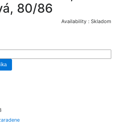
á, 80/86
Availability :
Skladom
šíka
3
zaradene