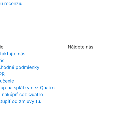
nú recenziu
ie
Nájdete nás
taktujte nás
ás
hodné podmienky
PR
učenie
up na splátky cez Quatro
 nakúpiť cez Quatro
túpiť od zmluvy tu.