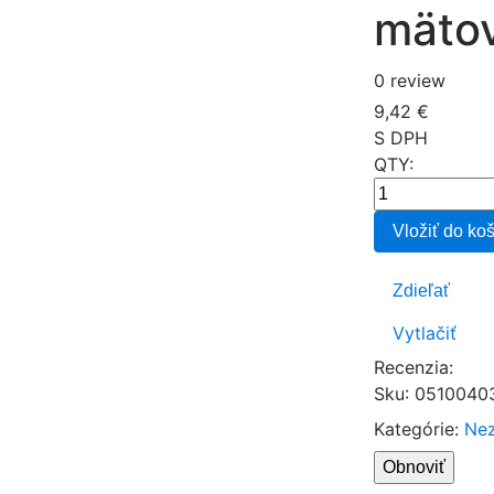
mätov
0 review
9,42 €
S DPH
QTY:
Vložiť do ko
Zdieľať
Vytlačiť
Recenzia:
Sku
:
0510040
Kategórie:
Ne