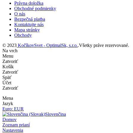
Právna doložka
Obchodné podmienky
O nás
Bezpečná platba
Kontaktujte nás
Mapa stránky
Obchody
© 2023
KočíkovSvet - OptimalSk, s.r.o.
.Všetky práve rezervované.
Na vrch
Menu
Zatvoriť
Košík
Zatvoriť
Späť
Účet
Zatvoriť
Mena
Jazyk
Euro: EUR
Slovenčina
Domov
Zoznam prianí
Nastavenia