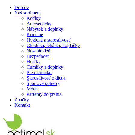
Domov
Náš sortiment
Kočíky
Autosedačky
Nábytok a doplnky
Kŕmenie
Hygiena a starostlivosť
Chodítka, lehátka, hojdačky
Nosenie detí
Bezpečnosť
Hračky
Cumlíky a doplnky
Pre mamičku
Starostlivosť o dieťa
Športové potreby
Móda
Parfémy do prania
Značky
Kontakt