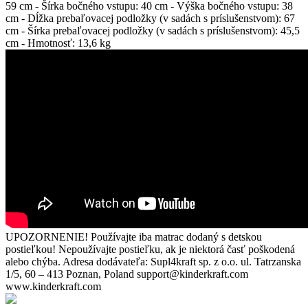
59 cm - Šírka bočného vstupu: 40 cm - Výška bočného vstupu: 38
cm - Dĺžka prebaľovacej podložky (v sadách s príslušenstvom): 67
cm - Šírka prebaľovacej podložky (v sadách s príslušenstvom): 45,5
cm - Hmotnosť: 13,6 kg
UPOZORNENIE! Používajte iba matrac dodaný s detskou
postieľkou! Nepoužívajte postieľku, ak je niektorá časť poškodená
alebo chýba. Adresa dodávateľa: Supl4kraft sp. z o.o. ul. Tatrzanska
1/5, 60 – 413 Poznan, Poland support@kinderkraft.com
www.kinderkraft.com