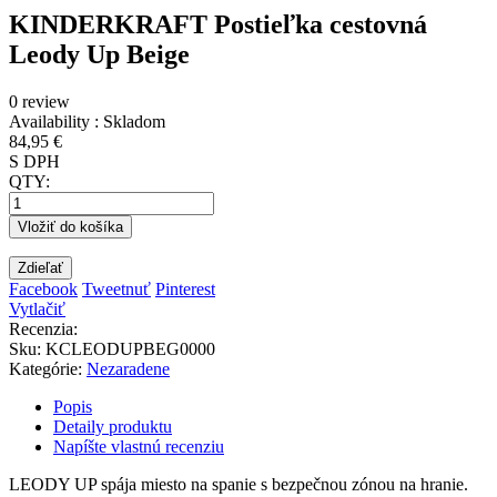
KINDERKRAFT Postieľka cestovná
Leody Up Beige
0 review
Availability :
Skladom
84,95 €
S DPH
QTY:
Vložiť do košíka
Zdieľať
Facebook
Tweetnuť
Pinterest
Vytlačiť
Recenzia:
Sku
:
KCLEODUPBEG0000
Kategórie:
Nezaradene
Popis
Detaily produktu
Napíšte vlastnú recenziu
LEODY UP spája miesto na spanie s bezpečnou zónou na hranie.