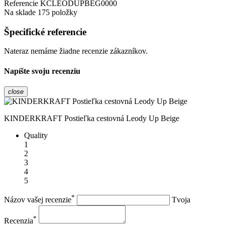
Referencie
KCLEODUPBEG0000
Na sklade
175 položky
Špecifické referencie
Nateraz nemáme žiadne recenzie zákazníkov.
Napíšte svoju recenziu
close
KINDERKRAFT Postieľka cestovná Leody Up Beige
Quality
1
2
3
4
5
*
Názov vašej recenzie
Tvoja
*
Recenzia