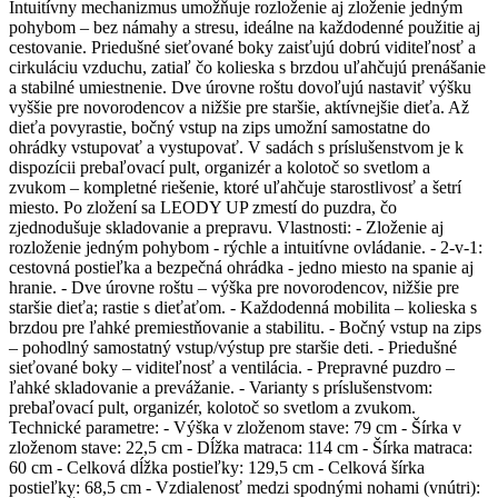
Intuitívny mechanizmus umožňuje rozloženie aj zloženie jedným
pohybom – bez námahy a stresu, ideálne na každodenné použitie aj
cestovanie. Priedušné sieťované boky zaisťujú dobrú viditeľnosť a
cirkuláciu vzduchu, zatiaľ čo kolieska s brzdou uľahčujú prenášanie
a stabilné umiestnenie. Dve úrovne roštu dovoľujú nastaviť výšku
vyššie pre novorodencov a nižšie pre staršie, aktívnejšie dieťa. Až
dieťa povyrastie, bočný vstup na zips umožní samostatne do
ohrádky vstupovať a vystupovať. V sadách s príslušenstvom je k
dispozícii prebaľovací pult, organizér a kolotoč so svetlom a
zvukom – kompletné riešenie, ktoré uľahčuje starostlivosť a šetrí
miesto. Po zložení sa LEODY UP zmestí do puzdra, čo
zjednodušuje skladovanie a prepravu. Vlastnosti: - Zloženie aj
rozloženie jedným pohybom - rýchle a intuitívne ovládanie. - 2-v-1:
cestovná postieľka a bezpečná ohrádka - jedno miesto na spanie aj
hranie. - Dve úrovne roštu – výška pre novorodencov, nižšie pre
staršie dieťa; rastie s dieťaťom. - Každodenná mobilita – kolieska s
brzdou pre ľahké premiestňovanie a stabilitu. - Bočný vstup na zips
– pohodlný samostatný vstup/výstup pre staršie deti. - Priedušné
sieťované boky – viditeľnosť a ventilácia. - Prepravné puzdro –
ľahké skladovanie a prevážanie. - Varianty s príslušenstvom:
prebaľovací pult, organizér, kolotoč so svetlom a zvukom.
Technické parametre: - Výška v zloženom stave: 79 cm - Šírka v
zloženom stave: 22,5 cm - Dĺžka matraca: 114 cm - Šírka matraca:
60 cm - Celková dĺžka postieľky: 129,5 cm - Celková šírka
postieľky: 68,5 cm - Vzdialenosť medzi spodnými nohami (vnútri):