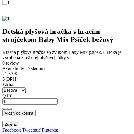
Detská plyšová hračka s hracím
strojčekom Baby Mix Psíček béžový
Krásna plyšová hračka so zvukom Baby Mix psíček. Hračka je
vyrobená z mäkkej plyšovej látky s.
0 review
Availability :
Skladom
21,67 €
S DPH
Farba
QTY:
Vložiť do košíka
Zdieľať
Facebook
Tweetnuť
Pinterest