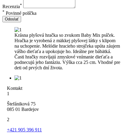
*
Recenzia
*
Povinné políčka
Odoslať
Krásna plyšová hračka so zvukom Baby Mix psíček.
Hračka je vyrobená z mäkkej plyšovej látky s klipom
na uchopenie. Melódie hracieho strojčeka upúta záujem
vášho dieťaťa a upokojuje ho. Ideálne pre bábätká.
Časti hračky rozvíjajú zmyslové vnímanie dieťaťa a
podnecujú jeho fantáziu. Výška cca 25 cm. Vhodné pre
deti od prvých dní života.
Kontakt
1
Štefániková 75
085 01 Bardejov
2
+421 905 396 911