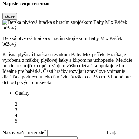
Napíšte svoju recenziu
close
Detská plyšová hračka s hracím strojčekom Baby Mix Psíček
béžový
Krásna plyšová hračka so zvukom Baby Mix psíček. Hračka je
vyrobená z mäkkej plyšovej látky s klipom na uchopenie. Melódie
hracieho strojčeka upúta záujem vášho dieťaťa a upokojuje ho.
Ideálne pre bábätká. Časti hračky rozvíjajú zmyslové vnímanie
dieťaťa a podnecujú jeho fantáziu. Výška cca 25 cm. Vhodné pre
deti od prvých dní života.
Quality
1
2
3
4
5
*
Názov vašej recenzie
Tvoja