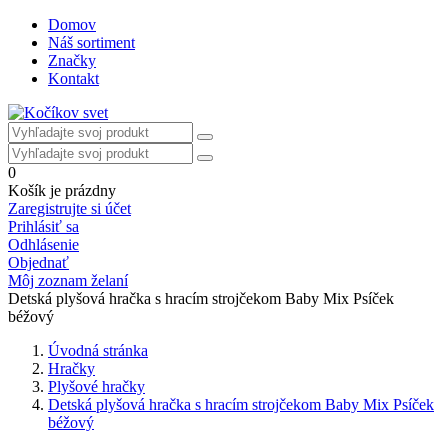
Domov
Náš sortiment
Značky
Kontakt
0
Košík je prázdny
Zaregistrujte si účet
Prihlásiť sa
Odhlásenie
Objednať
Môj zoznam želaní
Detská plyšová hračka s hracím strojčekom Baby Mix Psíček
béžový
Úvodná stránka
Hračky
Plyšové hračky
Detská plyšová hračka s hracím strojčekom Baby Mix Psíček
béžový