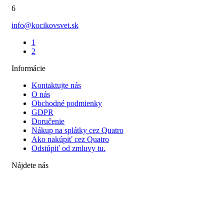
6
info@kocikovsvet.sk
1
2
Informácie
Kontaktujte nás
O nás
Obchodné podmienky
GDPR
Doručenie
Nákup na splátky cez Quatro
Ako nakúpiť cez Quatro
Odstúpiť od zmluvy tu.
Nájdete nás