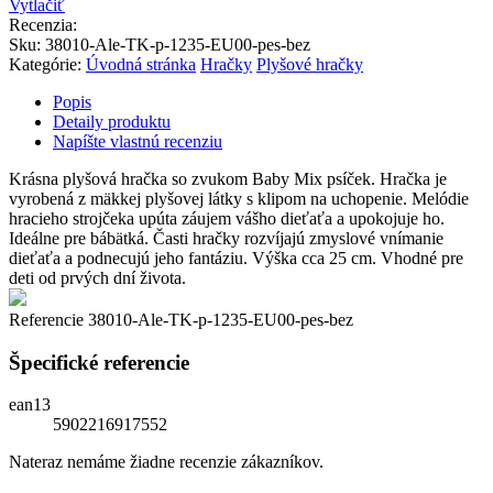
Vytlačiť
Recenzia:
Sku
:
38010-Ale-TK-p-1235-EU00-pes-bez
Kategórie:
Úvodná stránka
Hračky
Plyšové hračky
Popis
Detaily produktu
Napíšte vlastnú recenziu
Krásna plyšová hračka so zvukom Baby Mix psíček. Hračka je
vyrobená z mäkkej plyšovej látky s klipom na uchopenie. Melódie
hracieho strojčeka upúta záujem vášho dieťaťa a upokojuje ho.
Ideálne pre bábätká. Časti hračky rozvíjajú zmyslové vnímanie
dieťaťa a podnecujú jeho fantáziu. Výška cca 25 cm. Vhodné pre
deti od prvých dní života.
Referencie
38010-Ale-TK-p-1235-EU00-pes-bez
Špecifické referencie
ean13
5902216917552
Nateraz nemáme žiadne recenzie zákazníkov.