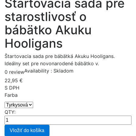
Štartovacia sada pre
starostlivosť o
bábätko Akuku
Hooligans
Štartovacia sada pre bábätká Akuku Hooligans.
Ideálny set pre novonarodené bábätko v.
Availability :
Skladom
0 review
22,95 €
S DPH
Farba
QTY:
Vložiť do košíka