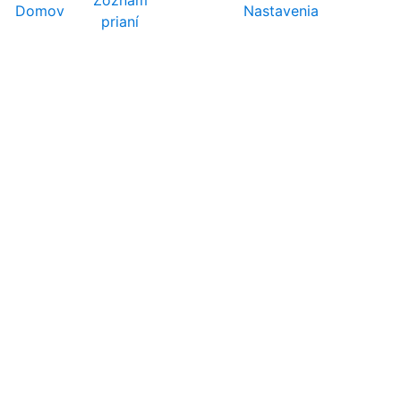
Domov
Nastavenia
prianí