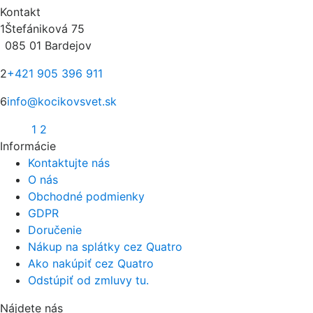
Kontakt
1
Štefániková 75
085 01 Bardejov
2
+421 905 396 911
6
info@kocikovsvet.sk
1
2
Informácie
Kontaktujte nás
O nás
Obchodné podmienky
GDPR
Doručenie
Nákup na splátky cez Quatro
Ako nakúpiť cez Quatro
Odstúpiť od zmluvy tu.
Nájdete nás