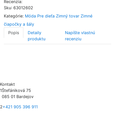
Recenzia:
Sku
:
63012602
Kategórie:
Móda
Pre dieťa
Zimný tovar
Zimné
čiapočky a šály
Popis
Detaily
Napíšte vlastnú
produktu
recenziu
Kontakt
1
Štefániková 75
085 01 Bardejov
2
+421 905 396 911