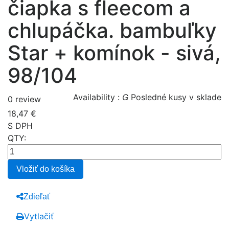
čiapka s fleecom a
chlupáčka. bambuľky
Star + komínok - sivá,
98/104
Availability :

Posledné kusy v sklade
0 review
18,47 €
S DPH
QTY:
Vložiť do košíka
Zdieľať
Vytlačiť