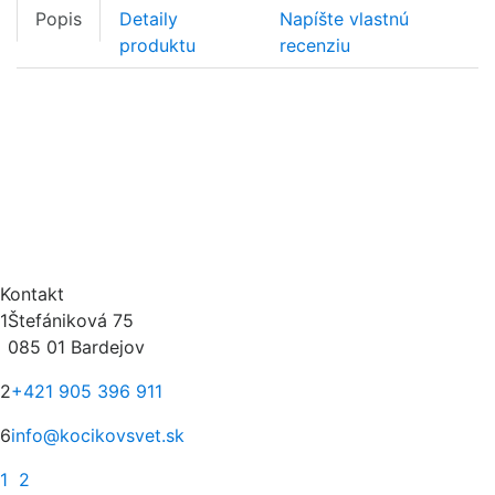
Popis
Detaily
Napíšte vlastnú
produktu
recenziu
Kontakt
1
Štefániková 75
085 01 Bardejov
2
+421 905 396 911
6
info@kocikovsvet.sk
1
2