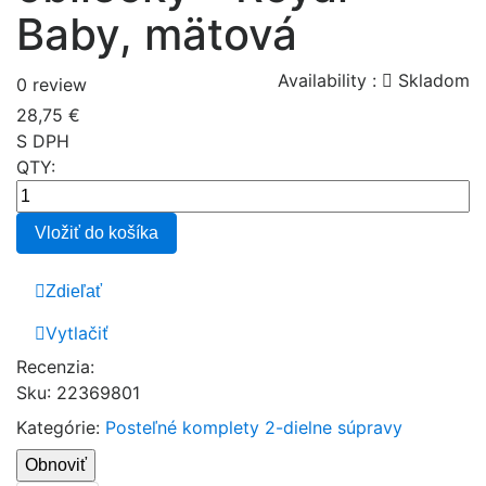
Baby, mätová
Availability :
Skladom
0 review
28,75 €
S DPH
QTY:
Vložiť do košíka
Zdieľať
Vytlačiť
Recenzia:
Sku
:
22369801
Kategórie:
Posteľné komplety
2-dielne súpravy