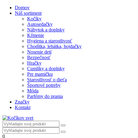
Domov
Náš sortiment
Kočíky
Autosedačky
Nábytok a doplnky
Kŕmenie
Hygiena a starostlivosť
Chodítka, lehátka, hojdačky
Nosenie detí
Bezpečnosť
Hračky
Cumlíky a doplnky
Pre mamičku
Starostlivosť o dieťa
Športové potreby
Móda
Parfémy do prania
Značky
Kontakt
0