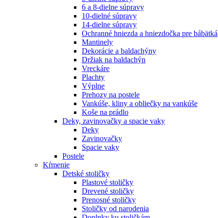
6 a 8-dielne súpravy
10-dielné súpravy
14-dielne súpravy
Ochranné hniezda a hniezdočka pre bábätká
Mantinely
Dekorácie a baldachýny
Držiak na baldachýn
Vreckáre
Plachty
Výplne
Prehozy na postele
Vankúše, kliny a obliečky na vankúše
Koše na prádlo
Deky, zavinovačky a spacie vaky
Deky
Zavinovačky
Spacie vaky
Postele
Kŕmenie
Detské stoličky
Plastové stoličky
Drevené stoličky
Prenosné stoličky
Stoličky od narodenia
Doplnky ku stoličkám