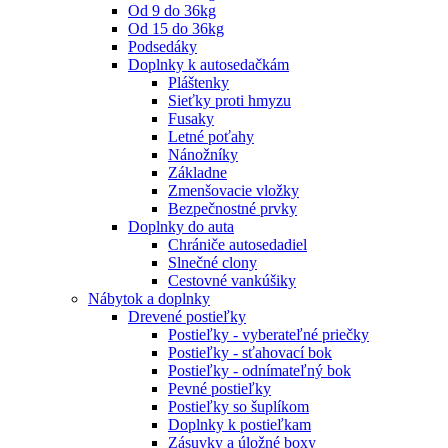
Od 9 do 36kg
Od 15 do 36kg
Podsedáky
Doplnky k autosedačkám
Pláštenky
Sieťky proti hmyzu
Fusaky
Letné poťahy
Nánožníky
Základne
Zmenšovacie vložky
Bezpečnostné prvky
Doplnky do auta
Chrániče autosedadiel
Slnečné clony
Cestovné vankúšiky
Nábytok a doplnky
Drevené postieľky
Postieľky - vyberateľné priečky
Postieľky - sťahovací bok
Postieľky - odnímateľný bok
Pevné postieľky
Postieľky so šuplíkom
Doplnky k postieľkam
Zásuvky a úložné boxy