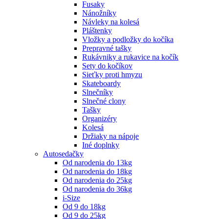
Fusaky
Nánožníky
Návleky na kolesá
Pláštenky
Vložky a podložky do kočíka
Prepravné tašky
Rukávniky a rukavice na kočík
Sety do kočíkov
Sieťky proti hmyzu
Skateboardy
Slnečníky
Slnečné clony
Tašky
Organizéry
Kolesá
Držiaky na nápoje
Iné doplnky
Autosedačky
Od narodenia do 13kg
Od narodenia do 18kg
Od narodenia do 25kg
Od narodenia do 36kg
i-Size
Od 9 do 18kg
Od 9 do 25kg