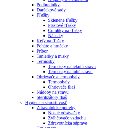
Podbradníky
Darčekové sady
Fľašky
Sklenené fľašky
Plastové fľašky
Cumlíky na fľašky
Náustky
Kefy na fľašky
Poháre a hrnčeky
Príbor
Tanieriky a misky
Termosky
Termosky na tekutú stravu
Termosky na tuhú stravu
Ohrievače a termoobaly
Termoobaly
Ohrievače fliaš
Nádoby na stravu
Sterilizátory fliaš
Hygiena a starostlivosť
Zdravotnícke potreby
Nosné odsávačky
Zvlhčovače vzduchu
Zdravotnícka súprava