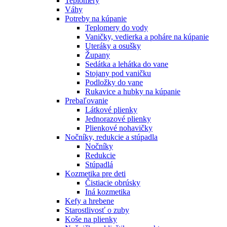
Teplomery
Váhy
Potreby na kúpanie
Teplomery do vody
Vaničky, vedierka a poháre na kúpanie
Uteráky a osušky
Župany
Sedátka a lehátka do vane
Stojany pod vaničku
Podložky do vane
Rukavice a hubky na kúpanie
Prebaľovanie
Látkové plienky
Jednorazové plienky
Plienkové nohavičky
Nočníky, redukcie a stúpadla
Nočníky
Redukcie
Stúpadlá
Kozmetika pre deti
Čistiacie obrúsky
Iná kozmetika
Kefy a hrebene
Starostlivosť o zuby
Koše na plienky