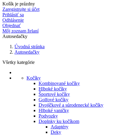
Košík je prázdny
Zaregistrujte si účet
Prihlásiť sa
Odhlásenie
Objednať
Môj zoznam želaní
Autosedačky
Úvodná stránka
Autosedačky
Všetky kategórie
Kočíky
Kombinované kočíky
Hlboké kočíky
Športové kočíky
Golfové kočíky
Dvojíčkové a súrodenecké kočíky
Hlboké vaničky
Podvozky
Doplnky ku kočíkom
Adaptéry
Deky