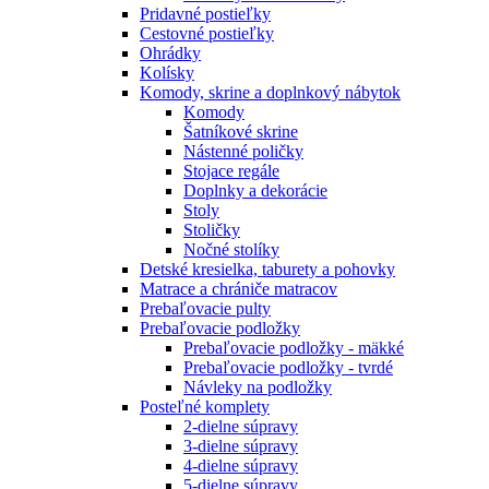
Pridavné postieľky
Cestovné postieľky
Ohrádky
Kolísky
Komody, skrine a doplnkový nábytok
Komody
Šatníkové skrine
Nástenné poličky
Stojace regále
Doplnky a dekorácie
Stoly
Stoličky
Nočné stolíky
Detské kresielka, taburety a pohovky
Matrace a chrániče matracov
Prebaľovacie pulty
Prebaľovacie podložky
Prebaľovacie podložky - mäkké
Prebaľovacie podložky - tvrdé
Návleky na podložky
Posteľné komplety
2-dielne súpravy
3-dielne súpravy
4-dielne súpravy
5-dielne súpravy