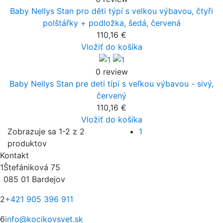
Baby Nellys Stan pro děti týpí s velkou výbavou, čtyři
polštářky + podložka, šedá, červená
110,16 €
Vložiť do košíka
0 review
Baby Nellys Stan pre deti típí s veľkou výbavou - sivý,
červený
110,16 €
Vložiť do košíka
Zobrazuje sa 1-2 z 2
1
produktov
Kontakt
1
Štefániková 75
085 01 Bardejov
2
+421 905 396 911
6
info@kocikovsvet.sk