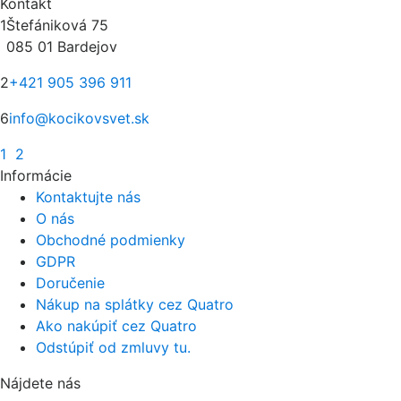
Kontakt
1
Štefániková 75
085 01 Bardejov
2
+421 905 396 911
6
info@kocikovsvet.sk
1
2
Informácie
Kontaktujte nás
O nás
Obchodné podmienky
GDPR
Doručenie
Nákup na splátky cez Quatro
Ako nakúpiť cez Quatro
Odstúpiť od zmluvy tu.
Nájdete nás