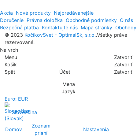
Akcia
Nové produkty
Najpredávanejšie
Doručenie
Právna doložka
Obchodné podmienky
O nás
Bezpečná platba
Kontaktujte nás
Mapa stránky
Obchody
© 2023
KočíkovSvet - OptimalSk, s.r.o.
.Všetky práve
rezervované.
Na vrch
Menu
Zatvoriť
Košík
Zatvoriť
Späť
Účet
Zatvoriť
Mena
Jazyk
Euro: EUR
Slovenčina
Zoznam
Domov
Nastavenia
prianí