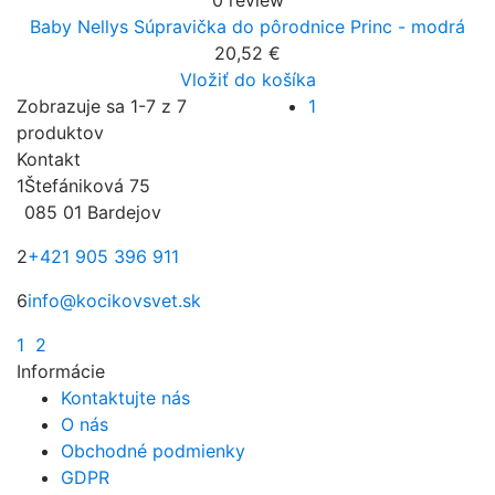
0 review
Baby Nellys Súpravička do pôrodnice Princ - modrá
20,52 €
Vložiť do košíka
Zobrazuje sa 1-7 z 7
1
produktov
Kontakt
1
Štefániková 75
085 01 Bardejov
2
+421 905 396 911
6
info@kocikovsvet.sk
1
2
Informácie
Kontaktujte nás
O nás
Obchodné podmienky
GDPR