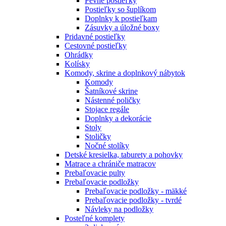
Pevné postieľky
Postieľky so šuplíkom
Doplnky k postieľkam
Zásuvky a úložné boxy
Pridavné postieľky
Cestovné postieľky
Ohrádky
Kolísky
Komody, skrine a doplnkový nábytok
Komody
Šatníkové skrine
Nástenné poličky
Stojace regále
Doplnky a dekorácie
Stoly
Stoličky
Nočné stolíky
Detské kresielka, taburety a pohovky
Matrace a chrániče matracov
Prebaľovacie pulty
Prebaľovacie podložky
Prebaľovacie podložky - mäkké
Prebaľovacie podložky - tvrdé
Návleky na podložky
Posteľné komplety