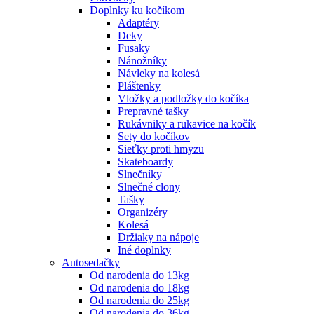
Doplnky ku kočíkom
Adaptéry
Deky
Fusaky
Nánožníky
Návleky na kolesá
Pláštenky
Vložky a podložky do kočíka
Prepravné tašky
Rukávniky a rukavice na kočík
Sety do kočíkov
Sieťky proti hmyzu
Skateboardy
Slnečníky
Slnečné clony
Tašky
Organizéry
Kolesá
Držiaky na nápoje
Iné doplnky
Autosedačky
Od narodenia do 13kg
Od narodenia do 18kg
Od narodenia do 25kg
Od narodenia do 36kg