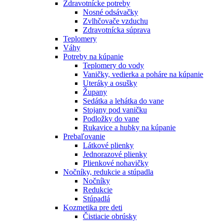
Zdravotnícke potreby
Nosné odsávačky
Zvlhčovače vzduchu
Zdravotnícka súprava
Teplomery
Váhy
Potreby na kúpanie
Teplomery do vody
Vaničky, vedierka a poháre na kúpanie
Uteráky a osušky
Župany
Sedátka a lehátka do vane
Stojany pod vaničku
Podložky do vane
Rukavice a hubky na kúpanie
Prebaľovanie
Látkové plienky
Jednorazové plienky
Plienkové nohavičky
Nočníky, redukcie a stúpadla
Nočníky
Redukcie
Stúpadlá
Kozmetika pre deti
Čistiacie obrúsky