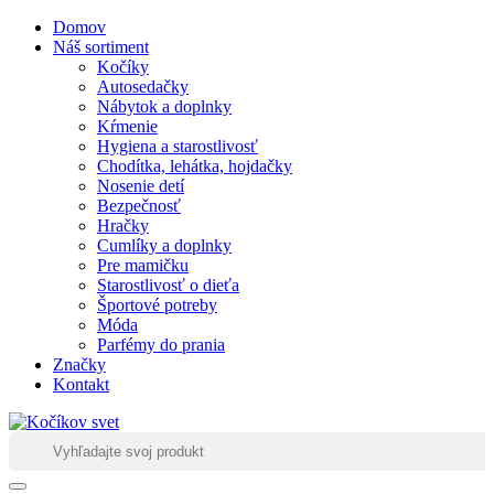
Domov
Náš sortiment
Kočíky
Autosedačky
Nábytok a doplnky
Kŕmenie
Hygiena a starostlivosť
Chodítka, lehátka, hojdačky
Nosenie detí
Bezpečnosť
Hračky
Cumlíky a doplnky
Pre mamičku
Starostlivosť o dieťa
Športové potreby
Móda
Parfémy do prania
Značky
Kontakt