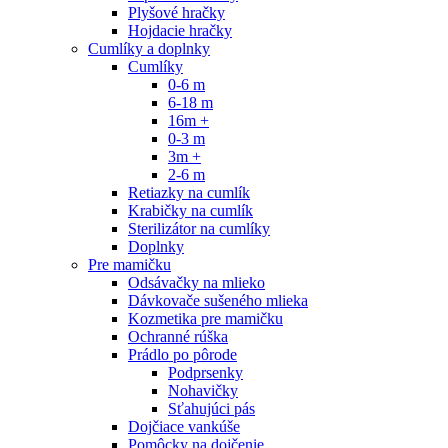
Plyšové hračky
Hojdacie hračky
Cumlíky a doplnky
Cumlíky
0-6 m
6-18 m
16m +
0-3 m
3m +
2-6 m
Retiazky na cumlík
Krabičky na cumlík
Sterilizátor na cumlíky
Doplnky
Pre mamičku
Odsávačky na mlieko
Dávkovače sušeného mlieka
Kozmetika pre mamičku
Ochranné rúška
Prádlo po pôrode
Podprsenky
Nohavičky
Sťahujúci pás
Dojčiace vankúše
Pomôcky na dojčenie