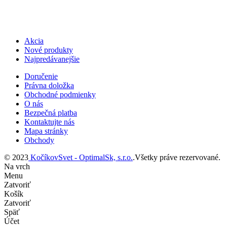
Akcia
Nové produkty
Najpredávanejšie
Doručenie
Právna doložka
Obchodné podmienky
O nás
Bezpečná platba
Kontaktujte nás
Mapa stránky
Obchody
© 2023
KočíkovSvet - OptimalSk, s.r.o.
.Všetky práve rezervované.
Na vrch
Menu
Zatvoriť
Košík
Zatvoriť
Späť
Účet