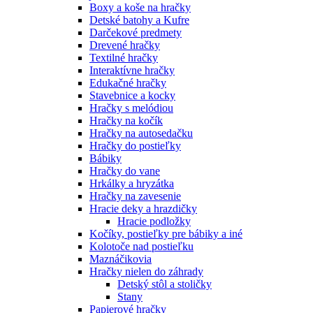
Boxy a koše na hračky
Detské batohy a Kufre
Darčekové predmety
Drevené hračky
Textilné hračky
Interaktívne hračky
Edukačné hračky
Stavebnice a kocky
Hračky s melódiou
Hračky na kočík
Hračky na autosedačku
Hračky do postieľky
Bábiky
Hračky do vane
Hrkálky a hryzátka
Hračky na zavesenie
Hracie deky a hrazdičky
Hracie podložky
Kočíky, postieľky pre bábiky a iné
Kolotoče nad postieľku
Maznáčikovia
Hračky nielen do záhrady
Detský stôl a stoličky
Stany
Papierové hračky