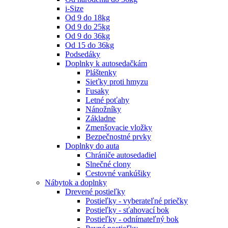
i-Size
Od 9 do 18kg
Od 9 do 25kg
Od 9 do 36kg
Od 15 do 36kg
Podsedáky
Doplnky k autosedačkám
Pláštenky
Sieťky proti hmyzu
Fusaky
Letné poťahy
Nánožníky
Základne
Zmenšovacie vložky
Bezpečnostné prvky
Doplnky do auta
Chrániče autosedadiel
Slnečné clony
Cestovné vankúšiky
Nábytok a doplnky
Drevené postieľky
Postieľky - vyberateľné priečky
Postieľky - sťahovací bok
Postieľky - odnímateľný bok