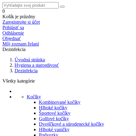
0
Košík je prázdny
Zaregistrujte si účet
Prihlásiť sa
Odhlásenie
Objednať
Môj zoznam želaní
Dezinfekcia
Úvodná stránka
Hygiena a starostlivosť
Dezinfekcia
Všetky kategórie
Kočíky
Kombinované kočíky
Hlboké kočíky
Športové kočíky
Golfové kočíky
Dvojíčkové a súrodenecké kočíky
Hlboké vaničky
Podvozky