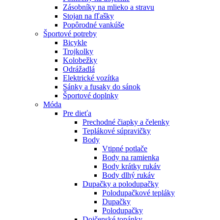
Zásobníky na mlieko a stravu
Stojan na fľašky
Popôrodné vankúše
Športové potreby
Bicykle
Trojkolky
Kolobežky
Odrážadlá
Elektrické vozítka
Sánky a fusaky do sánok
Športové doplnky
Móda
Pre dieťa
Prechodné čiapky a čelenky
Teplákové súpravičky
Body
Vtipné potlače
Body na ramienka
Body krátky rukáv
Body dlhý rukáv
Dupačky a polodupačky
Polodupačkové tepláky
Dupačky
Polodupačky
Dojčenské topánky