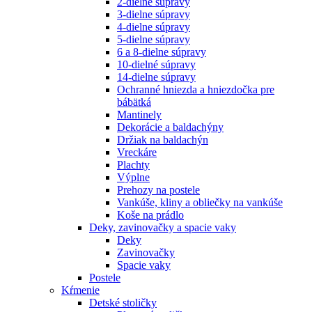
2-dielne súpravy
3-dielne súpravy
4-dielne súpravy
5-dielne súpravy
6 a 8-dielne súpravy
10-dielné súpravy
14-dielne súpravy
Ochranné hniezda a hniezdočka pre
bábätká
Mantinely
Dekorácie a baldachýny
Držiak na baldachýn
Vreckáre
Plachty
Výplne
Prehozy na postele
Vankúše, kliny a obliečky na vankúše
Koše na prádlo
Deky, zavinovačky a spacie vaky
Deky
Zavinovačky
Spacie vaky
Postele
Kŕmenie
Detské stoličky