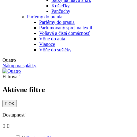
Šatky na hlavu a krk
Košieľky
Pančuchy
Parfémy do prania
Parfémy do prania
Parfumovaný sprej na textil
Voňavá a čistá domácnosť
Vône do auta
Vianoce
Vôňe do sušičky
Quatro
Nákup na splátky
Filtrovať
Aktívne filtre

OK
Dostupnosť

