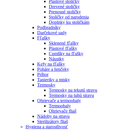
Plastové stoličky
Drevené stoličky
Prenosné stoličky
Stoličky od narodenia
Doplnky ku stoličkám
Podbradníky
Darčekové sady
Fľašky
Sklenené fľašky
Plastové fľašky
Cumlíky na fľašky
Náustky
Kefy na fľašky
Poháre a hrnčeky
Príbor
Tanieriky a misky
Termosky
Termosky na tekutú stravu
Termosky na tuhú stravu
Ohrievače a termoobaly
Termoobaly
Ohrievače fliaš
Nádoby na stravu
Sterilizátory fliaš
Hygiena a starostlivosť