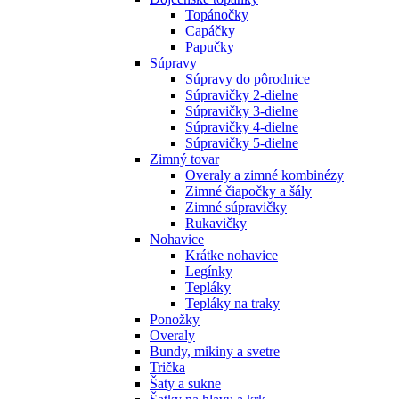
Topánočky
Capáčky
Papučky
Súpravy
Súpravy do pôrodnice
Súpravičky 2-dielne
Súpravičky 3-dielne
Súpravičky 4-dielne
Súpravičky 5-dielne
Zimný tovar
Overaly a zimné kombinézy
Zimné čiapočky a šály
Zimné súpravičky
Rukavičky
Nohavice
Krátke nohavice
Legínky
Tepláky
Tepláky na traky
Ponožky
Overaly
Bundy, mikiny a svetre
Trička
Šaty a sukne