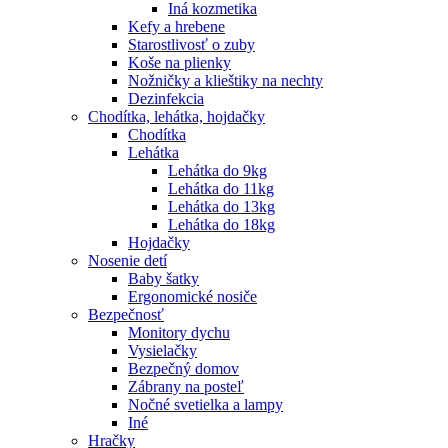
Iná kozmetika
Kefy a hrebene
Starostlivosť o zuby
Koše na plienky
Nožničky a klieštiky na nechty
Dezinfekcia
Chodítka, lehátka, hojdačky
Chodítka
Lehátka
Lehátka do 9kg
Lehátka do 11kg
Lehátka do 13kg
Lehátka do 18kg
Hojdačky
Nosenie detí
Baby šatky
Ergonomické nosiče
Bezpečnosť
Monitory dychu
Vysielačky
Bezpečný domov
Zábrany na posteľ
Nočné svetielka a lampy
Iné
Hračky