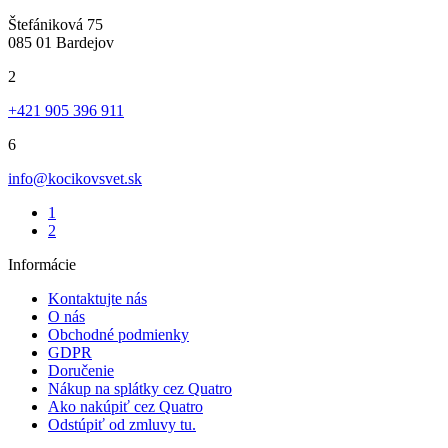
Štefániková 75
085 01 Bardejov
2
+421 905 396 911
6
info@kocikovsvet.sk
1
2
Informácie
Kontaktujte nás
O nás
Obchodné podmienky
GDPR
Doručenie
Nákup na splátky cez Quatro
Ako nakúpiť cez Quatro
Odstúpiť od zmluvy tu.