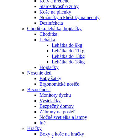
Kefy a hrebene
Starostlivosť o zuby
Koše na plienky
Nožničky a klieštiky na nechty
Dezinfekcia
Chodítka, lehátka, hojdačky
Chodítka
Lehátka
Lehátka do 9kg
Lehátka do 11kg
Lehátka do 13kg
Lehátka do 18kg
Hojdačky
Nosenie detí
Baby šatky
Ergonomické nosiče
Bezpečnosť
Monitory dychu
Vysielačky
Bezpečný domov
Zábrany na posteľ
Nočné svetielka a lampy
Iné
Hračky
Boxy a koše na hračky