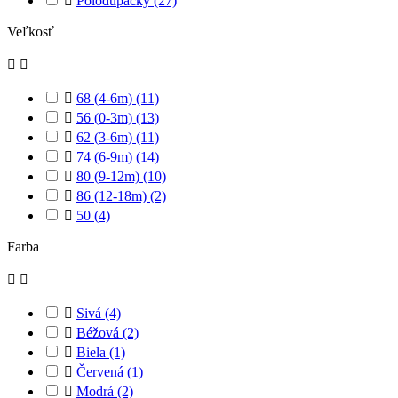

Polodupačky
(27)
Veľkosť



68 (4-6m)
(11)

56 (0-3m)
(13)

62 (3-6m)
(11)

74 (6-9m)
(14)

80 (9-12m)
(10)

86 (12-18m)
(2)

50
(4)
Farba



Sivá
(4)

Béžová
(2)

Biela
(1)

Červená
(1)

Modrá
(2)