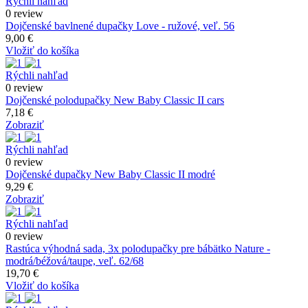
Rýchli nahľad
0 review
Dojčenské bavlnené dupačky Love - ružové, veľ. 56
9,00 €
Vložiť do košíka
Rýchli nahľad
0 review
Dojčenské polodupačky New Baby Classic II cars
7,18 €
Zobraziť
Rýchli nahľad
0 review
Dojčenské dupačky New Baby Classic II modré
9,29 €
Zobraziť
Rýchli nahľad
0 review
Rastúca výhodná sada, 3x polodupačky pre bábätko Nature -
modrá/béžová/taupe, veľ. 62/68
19,70 €
Vložiť do košíka