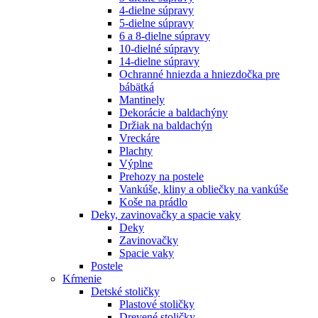
4-dielne súpravy
5-dielne súpravy
6 a 8-dielne súpravy
10-dielné súpravy
14-dielne súpravy
Ochranné hniezda a hniezdočka pre
bábätká
Mantinely
Dekorácie a baldachýny
Držiak na baldachýn
Vreckáre
Plachty
Výplne
Prehozy na postele
Vankúše, kliny a obliečky na vankúše
Koše na prádlo
Deky, zavinovačky a spacie vaky
Deky
Zavinovačky
Spacie vaky
Postele
Kŕmenie
Detské stoličky
Plastové stoličky
Drevené stoličky