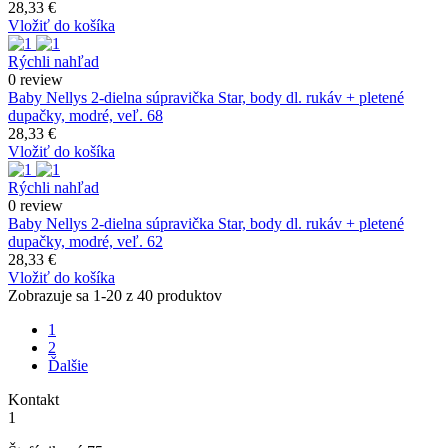
28,33 €
Vložiť do košíka
Rýchli nahľad
0 review
Baby Nellys 2-dielna súpravička Star, body dl. rukáv + pletené
dupačky, modré, veľ. 68
28,33 €
Vložiť do košíka
Rýchli nahľad
0 review
Baby Nellys 2-dielna súpravička Star, body dl. rukáv + pletené
dupačky, modré, veľ. 62
28,33 €
Vložiť do košíka
Zobrazuje sa 1-20 z 40 produktov
1
2
Ďalšie
Kontakt
1