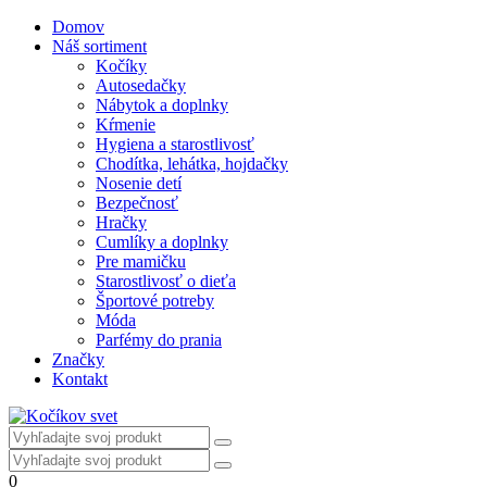
Domov
Náš sortiment
Kočíky
Autosedačky
Nábytok a doplnky
Kŕmenie
Hygiena a starostlivosť
Chodítka, lehátka, hojdačky
Nosenie detí
Bezpečnosť
Hračky
Cumlíky a doplnky
Pre mamičku
Starostlivosť o dieťa
Športové potreby
Móda
Parfémy do prania
Značky
Kontakt
0