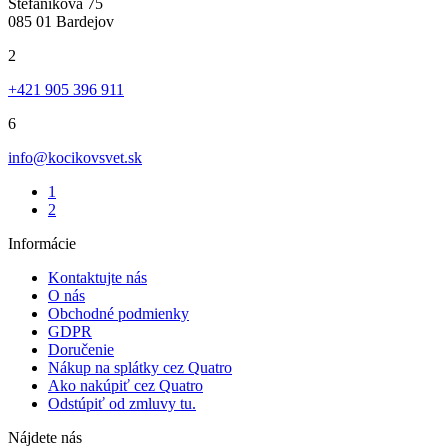
Štefániková 75
085 01 Bardejov
2
+421 905 396 911
6
info@kocikovsvet.sk
1
2
Informácie
Kontaktujte nás
O nás
Obchodné podmienky
GDPR
Doručenie
Nákup na splátky cez Quatro
Ako nakúpiť cez Quatro
Odstúpiť od zmluvy tu.
Nájdete nás