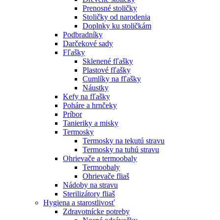
Prenosné stoličky
Stoličky od narodenia
Doplnky ku stoličkám
Podbradníky
Darčekové sady
Fľašky
Sklenené fľašky
Plastové fľašky
Cumlíky na fľašky
Náustky
Kefy na fľašky
Poháre a hrnčeky
Príbor
Tanieriky a misky
Termosky
Termosky na tekutú stravu
Termosky na tuhú stravu
Ohrievače a termoobaly
Termoobaly
Ohrievače fliaš
Nádoby na stravu
Sterilizátory fliaš
Hygiena a starostlivosť
Zdravotnícke potreby