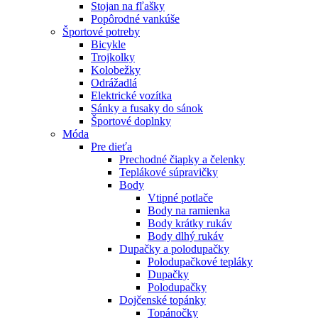
Stojan na fľašky
Popôrodné vankúše
Športové potreby
Bicykle
Trojkolky
Kolobežky
Odrážadlá
Elektrické vozítka
Sánky a fusaky do sánok
Športové doplnky
Móda
Pre dieťa
Prechodné čiapky a čelenky
Teplákové súpravičky
Body
Vtipné potlače
Body na ramienka
Body krátky rukáv
Body dlhý rukáv
Dupačky a polodupačky
Polodupačkové tepláky
Dupačky
Polodupačky
Dojčenské topánky
Topánočky