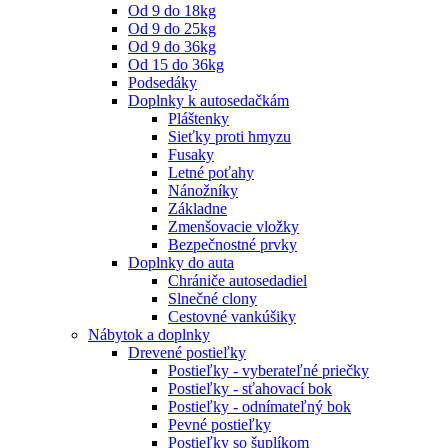
Od 9 do 18kg
Od 9 do 25kg
Od 9 do 36kg
Od 15 do 36kg
Podsedáky
Doplnky k autosedačkám
Pláštenky
Sieťky proti hmyzu
Fusaky
Letné poťahy
Nánožníky
Základne
Zmenšovacie vložky
Bezpečnostné prvky
Doplnky do auta
Chrániče autosedadiel
Slnečné clony
Cestovné vankúšiky
Nábytok a doplnky
Drevené postieľky
Postieľky - vyberateľné priečky
Postieľky - sťahovací bok
Postieľky - odnímateľný bok
Pevné postieľky
Postieľky so šuplíkom