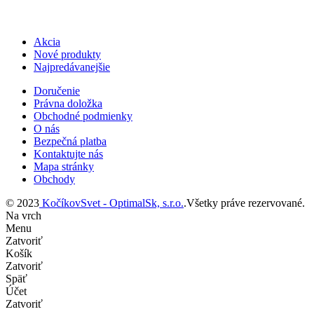
Akcia
Nové produkty
Najpredávanejšie
Doručenie
Právna doložka
Obchodné podmienky
O nás
Bezpečná platba
Kontaktujte nás
Mapa stránky
Obchody
© 2023
KočíkovSvet - OptimalSk, s.r.o.
.Všetky práve rezervované.
Na vrch
Menu
Zatvoriť
Košík
Zatvoriť
Späť
Účet
Zatvoriť