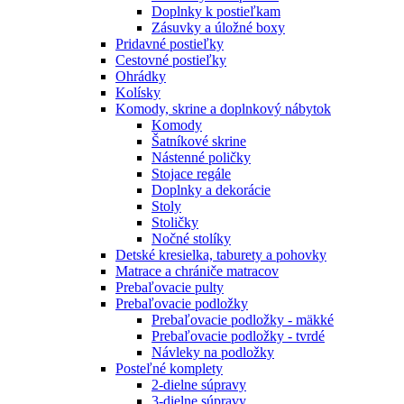
Doplnky k postieľkam
Zásuvky a úložné boxy
Pridavné postieľky
Cestovné postieľky
Ohrádky
Kolísky
Komody, skrine a doplnkový nábytok
Komody
Šatníkové skrine
Nástenné poličky
Stojace regále
Doplnky a dekorácie
Stoly
Stoličky
Nočné stolíky
Detské kresielka, taburety a pohovky
Matrace a chrániče matracov
Prebaľovacie pulty
Prebaľovacie podložky
Prebaľovacie podložky - mäkké
Prebaľovacie podložky - tvrdé
Návleky na podložky
Posteľné komplety
2-dielne súpravy
3-dielne súpravy