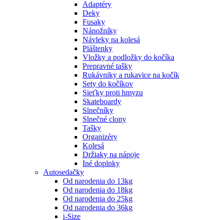
Adaptéry
Deky
Fusaky
Nánožníky
Návleky na kolesá
Pláštenky
Vložky a podložky do kočíka
Prepravné tašky
Rukávniky a rukavice na kočík
Sety do kočíkov
Sieťky proti hmyzu
Skateboardy
Slnečníky
Slnečné clony
Tašky
Organizéry
Kolesá
Držiaky na nápoje
Iné doplnky
Autosedačky
Od narodenia do 13kg
Od narodenia do 18kg
Od narodenia do 25kg
Od narodenia do 36kg
i-Size