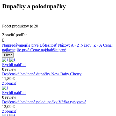
Dupačky a polodupačky
Počet produktov je 20
Zoradiť podľa:

Najpredávanejšie prvé
Dôležitosť
Názov: A - Z
Názov: Z - A
Cena:
najlacnejšie prvé
Cena: najdrahšie prvé
Filter
Rýchli nahľad
0 review
Dojčenské bavlnené dupačky New Baby Cherry
11,89 €
Zobraziť
Rýchli nahľad
0 review
Dojčenské bavlnené polodupačky Vážka tyrkysové
12,09 €
Zobraziť