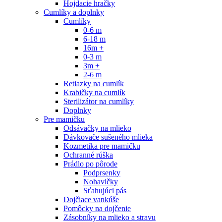
Hojdacie hračky
Cumlíky a doplnky
Cumlíky
0-6 m
6-18 m
16m +
0-3 m
3m +
2-6 m
Retiazky na cumlík
Krabičky na cumlík
Sterilizátor na cumlíky
Doplnky
Pre mamičku
Odsávačky na mlieko
Dávkovače sušeného mlieka
Kozmetika pre mamičku
Ochranné rúška
Prádlo po pôrode
Podprsenky
Nohavičky
Sťahujúci pás
Dojčiace vankúše
Pomôcky na dojčenie
Zásobníky na mlieko a stravu