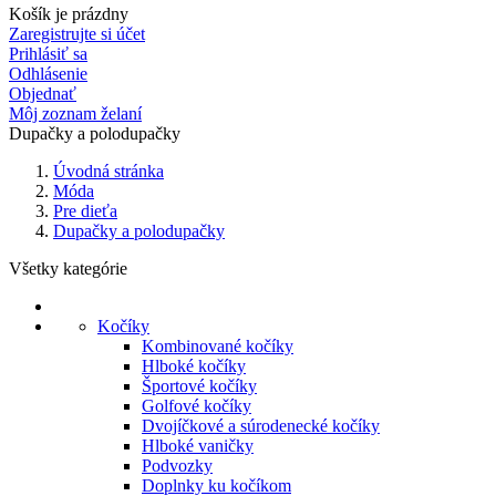
Košík je prázdny
Zaregistrujte si účet
Prihlásiť sa
Odhlásenie
Objednať
Môj zoznam želaní
Dupačky a polodupačky
Úvodná stránka
Móda
Pre dieťa
Dupačky a polodupačky
Všetky kategórie
Kočíky
Kombinované kočíky
Hlboké kočíky
Športové kočíky
Golfové kočíky
Dvojíčkové a súrodenecké kočíky
Hlboké vaničky
Podvozky
Doplnky ku kočíkom