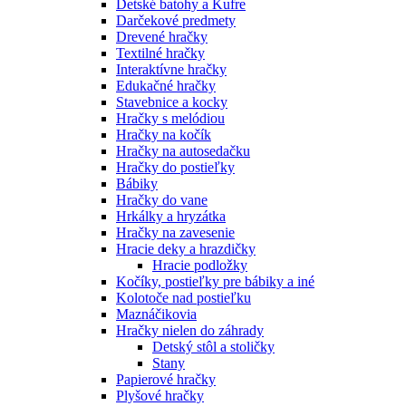
Detské batohy a Kufre
Darčekové predmety
Drevené hračky
Textilné hračky
Interaktívne hračky
Edukačné hračky
Stavebnice a kocky
Hračky s melódiou
Hračky na kočík
Hračky na autosedačku
Hračky do postieľky
Bábiky
Hračky do vane
Hrkálky a hryzátka
Hračky na zavesenie
Hracie deky a hrazdičky
Hracie podložky
Kočíky, postieľky pre bábiky a iné
Kolotoče nad postieľku
Maznáčikovia
Hračky nielen do záhrady
Detský stôl a stoličky
Stany
Papierové hračky
Plyšové hračky