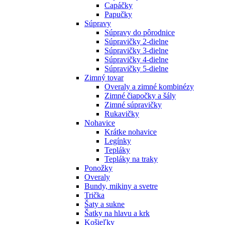
Capáčky
Papučky
Súpravy
Súpravy do pôrodnice
Súpravičky 2-dielne
Súpravičky 3-dielne
Súpravičky 4-dielne
Súpravičky 5-dielne
Zimný tovar
Overaly a zimné kombinézy
Zimné čiapočky a šály
Zimné súpravičky
Rukavičky
Nohavice
Krátke nohavice
Legínky
Tepláky
Tepláky na traky
Ponožky
Overaly
Bundy, mikiny a svetre
Trička
Šaty a sukne
Šatky na hlavu a krk
Košieľky