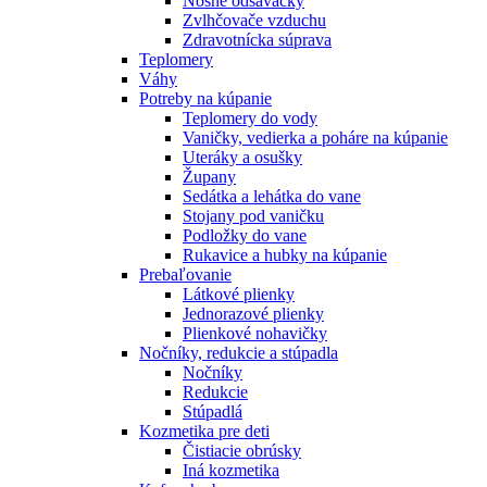
Nosné odsávačky
Zvlhčovače vzduchu
Zdravotnícka súprava
Teplomery
Váhy
Potreby na kúpanie
Teplomery do vody
Vaničky, vedierka a poháre na kúpanie
Uteráky a osušky
Župany
Sedátka a lehátka do vane
Stojany pod vaničku
Podložky do vane
Rukavice a hubky na kúpanie
Prebaľovanie
Látkové plienky
Jednorazové plienky
Plienkové nohavičky
Nočníky, redukcie a stúpadla
Nočníky
Redukcie
Stúpadlá
Kozmetika pre deti
Čistiacie obrúsky
Iná kozmetika