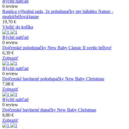
Rýchli nahľad
0 review
Rastúca výhodná sada, 3x polodupačky pre bábätko Nature -
modrá/béžová/taupe
19,70 €
Vložiť do košíka
Rýchli nahľad
0 review
Dojčenské polodupačky New Baby Classic II svetlo béžové
6,39 €
Zobraziť
Rýchli nahľad
0 review
Dojčenské bavlnené polodupačky New Baby Christmas
7,08 €
Zobraziť
Rýchli nahľad
0 review
Dojčenské bavlnené dupačky New Baby Christmas
8,80 €
Zobraziť