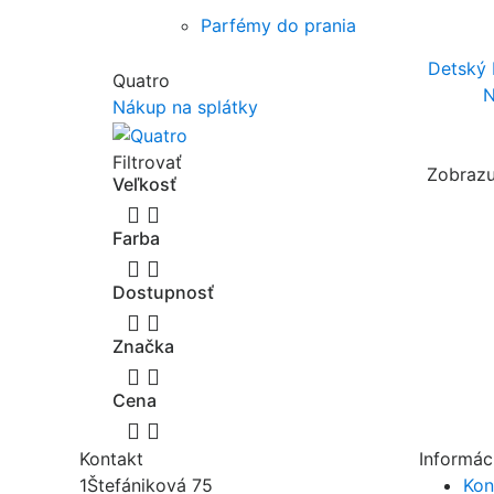
Parfémy do prania
Detský 
Quatro
N
Nákup na splátky
Filtrovať
Zobrazu
Veľkosť


Farba


Dostupnosť


Značka


Cena


Kontakt
Informác
1
Štefániková 75
Kon