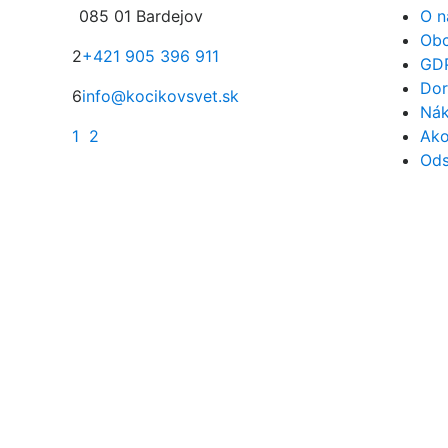
085 01 Bardejov
O n
Obc
2
+421 905 396 911
GD
Dor
6
info@kocikovsvet.sk
Nák
1
2
Ako
Ods