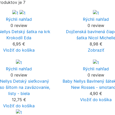
roduktov je 7
Rýchli nahľad
Rýchli nahľad
0 review
0 review
ellys Detský šatka na krk
Dojčenská bavlnená čia
Krokodíl Eda
šatka Nicol Michell
6,95 €
8,98 €
Vložiť do košíka
Zobraziť
Rýchli nahľad
Rýchli nahľad
0 review
0 review
Nellys Detský sieťkovaný
Baby Nellys Bavlnený šáte
so šiltom na zaväzovanie,
New Rosses - smotan
listy - biela
4,90 €
12,75 €
Vložiť do košíka
Vložiť do košíka