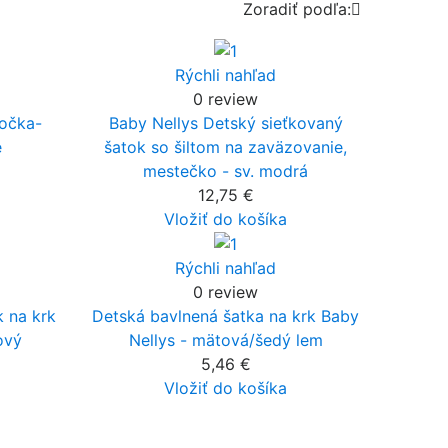
Zoradiť podľa:

Rýchli nahľad
0 review
počka-
Baby Nellys Detský sieťkovaný
e
šatok so šiltom na zaväzovanie,
mestečko - sv. modrá
12,75 €
Vložiť do košíka
Rýchli nahľad
0 review
k na krk
Detská bavlnená šatka na krk Baby
ový
Nellys - mätová/šedý lem
5,46 €
Vložiť do košíka