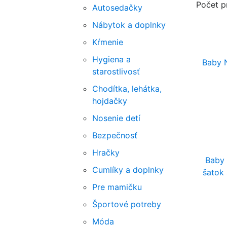
Počet p
Autosedačky
Nábytok a doplnky
Kŕmenie
Hygiena a
Baby N
starostlivosť
Chodítka, lehátka,
hojdačky
Nosenie detí
Bezpečnosť
Hračky
Baby 
Cumlíky a doplnky
šatok 
Pre mamičku
Športové potreby
Móda