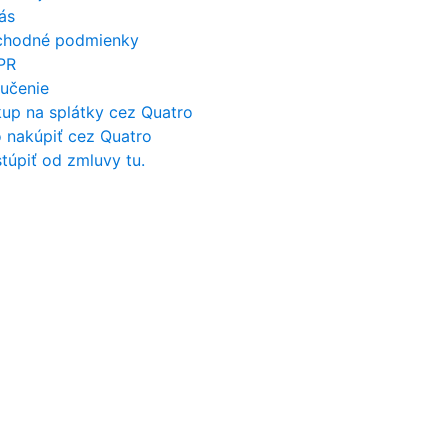
ás
hodné podmienky
PR
učenie
up na splátky cez Quatro
 nakúpiť cez Quatro
túpiť od zmluvy tu.