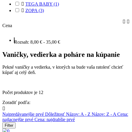

TEGA BABY
(1)

ZOPA
(3)


Cena
Rozsah:
8,00 € - 35,00 €
Vaničky, vedierka a poháre na kúpanie
Pekné vaničky a vedierka, v ktorých sa bude vaša ratolesť chcieť
kúpať aj celý deň.
Počet produktov je 12
Zoradiť podľa:

Najpredávanejšie prvé
Dôležitosť
Názov: A - Z
Názov: Z - A
Cena:
najlacnejšie prvé
Cena: najdrahšie prvé
Filter