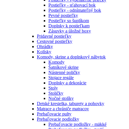
Postieľky - sťahovací bok
Postieľky - odnímateľný bok
Pevné postieľky
Postieľky so šuplíkom
Doplnky k postieľkam
Zásuvky a úložné boxy
Pridavné postieľky
Cestovné postieľky
Ohrádky
Kolísky
Komody, skrine a doplnkový nábytok
Komody
Šatníkové skrine
Nástenné poličky
Stojace regále
Doplnky a dekorácie
Stoly
Stoličky
Nočné stolíky
Detské kresielka, taburety a pohovky
Matrace a chrániče matracov
Prebaľovacie pulty
Prebaľovacie podložky
Prebaľovacie podložky - mäkké