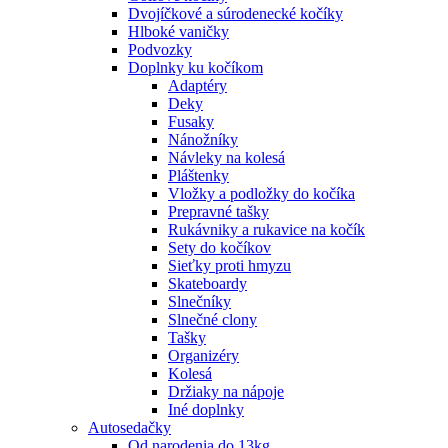
Dvojíčkové a súrodenecké kočíky
Hlboké vaničky
Podvozky
Doplnky ku kočíkom
Adaptéry
Deky
Fusaky
Nánožníky
Návleky na kolesá
Pláštenky
Vložky a podložky do kočíka
Prepravné tašky
Rukávniky a rukavice na kočík
Sety do kočíkov
Sieťky proti hmyzu
Skateboardy
Slnečníky
Slnečné clony
Tašky
Organizéry
Kolesá
Držiaky na nápoje
Iné doplnky
Autosedačky
Od narodenia do 13kg