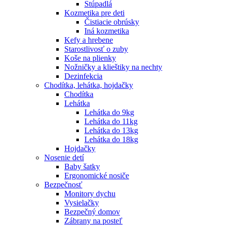
Stúpadlá
Kozmetika pre deti
Čistiacie obrúsky
Iná kozmetika
Kefy a hrebene
Starostlivosť o zuby
Koše na plienky
Nožničky a klieštiky na nechty
Dezinfekcia
Chodítka, lehátka, hojdačky
Chodítka
Lehátka
Lehátka do 9kg
Lehátka do 11kg
Lehátka do 13kg
Lehátka do 18kg
Hojdačky
Nosenie detí
Baby šatky
Ergonomické nosiče
Bezpečnosť
Monitory dychu
Vysielačky
Bezpečný domov
Zábrany na posteľ