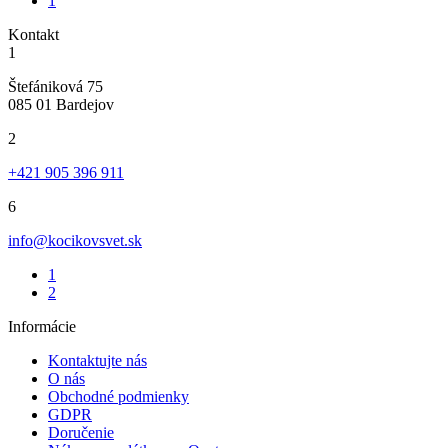
1
Kontakt
1
Štefániková 75
085 01 Bardejov
2
+421 905 396 911
6
info@kocikovsvet.sk
1
2
Informácie
Kontaktujte nás
O nás
Obchodné podmienky
GDPR
Doručenie