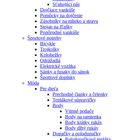
Sťahujúci pás
Dojčiace vankúše
Pomôcky na dojčenie
Zásobníky na mlieko a stravu
Stojan na fľašky
Popôrodné vankúše
Športové potreby
Bicykle
Trojkolky
Kolobežky
Odrážadlá
Elektrické vozítka
Sánky a fusaky do sánok
Športové doplnky
Móda
Pre dieťa
Prechodné čiapky a čelenky
Teplákové súpravičky
Body
Vtipné potlače
Body na ramienka
Body krátky rukáv
Body dlhý rukáv
Dupačky a polodupačky
Polodupačkové tepláky