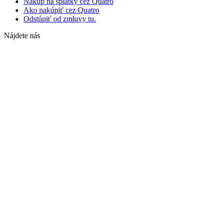
Nákup na splátky cez Quatro
Ako nakúpiť cez Quatro
Odstúpiť od zmluvy tu.
Nájdete nás