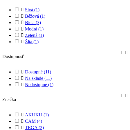

Sivá
(1)

Béžová
(1)

Biela
(3)

Modrá
(1)

Zelená
(1)

Žltá
(1)


Dostupnosť

Dostupné
(11)

Na sklade
(11)

Nedostupné
(1)


Značka

AKUKU
(1)

CAM
(4)

TEGA
(2)