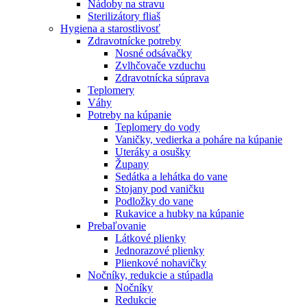
Nádoby na stravu
Sterilizátory fliaš
Hygiena a starostlivosť
Zdravotnícke potreby
Nosné odsávačky
Zvlhčovače vzduchu
Zdravotnícka súprava
Teplomery
Váhy
Potreby na kúpanie
Teplomery do vody
Vaničky, vedierka a poháre na kúpanie
Uteráky a osušky
Župany
Sedátka a lehátka do vane
Stojany pod vaničku
Podložky do vane
Rukavice a hubky na kúpanie
Prebaľovanie
Látkové plienky
Jednorazové plienky
Plienkové nohavičky
Nočníky, redukcie a stúpadla
Nočníky
Redukcie