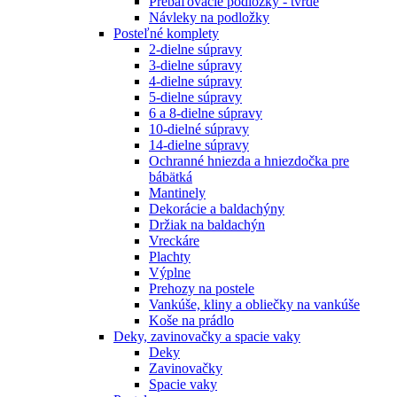
Prebaľovacie podložky - tvrdé
Návleky na podložky
Posteľné komplety
2-dielne súpravy
3-dielne súpravy
4-dielne súpravy
5-dielne súpravy
6 a 8-dielne súpravy
10-dielné súpravy
14-dielne súpravy
Ochranné hniezda a hniezdočka pre
bábätká
Mantinely
Dekorácie a baldachýny
Držiak na baldachýn
Vreckáre
Plachty
Výplne
Prehozy na postele
Vankúše, kliny a obliečky na vankúše
Koše na prádlo
Deky, zavinovačky a spacie vaky
Deky
Zavinovačky
Spacie vaky