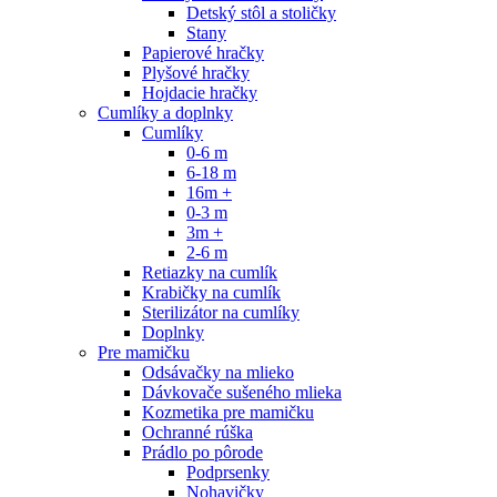
Detský stôl a stoličky
Stany
Papierové hračky
Plyšové hračky
Hojdacie hračky
Cumlíky a doplnky
Cumlíky
0-6 m
6-18 m
16m +
0-3 m
3m +
2-6 m
Retiazky na cumlík
Krabičky na cumlík
Sterilizátor na cumlíky
Doplnky
Pre mamičku
Odsávačky na mlieko
Dávkovače sušeného mlieka
Kozmetika pre mamičku
Ochranné rúška
Prádlo po pôrode
Podprsenky
Nohavičky