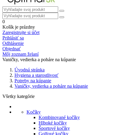
0
Košík je prázdny
Zaregistrujte si účet
Prihlásiť sa
Odhlásenie
Objednať
Môj zoznam želaní
Vaničky, vedierka a poháre na kúpanie
Úvodná stránka
Hygiena a starostlivosť
Potreby na kúpanie
Vaničky, vedierka a poháre na kúpanie
Všetky kategórie
Kočíky
Kombinované kočíky
Hlboké kočíky
Športové kočíky
Golfové kočíky