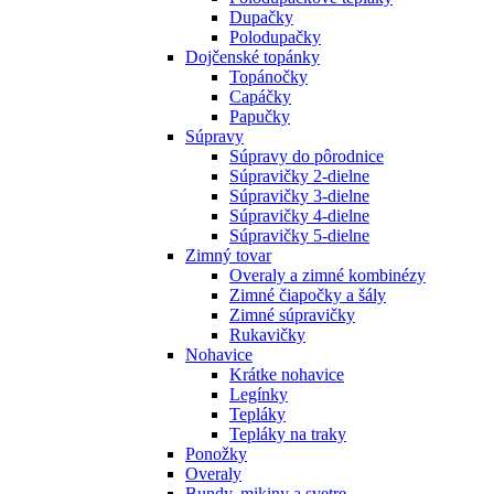
Dupačky
Polodupačky
Dojčenské topánky
Topánočky
Capáčky
Papučky
Súpravy
Súpravy do pôrodnice
Súpravičky 2-dielne
Súpravičky 3-dielne
Súpravičky 4-dielne
Súpravičky 5-dielne
Zimný tovar
Overaly a zimné kombinézy
Zimné čiapočky a šály
Zimné súpravičky
Rukavičky
Nohavice
Krátke nohavice
Legínky
Tepláky
Tepláky na traky
Ponožky
Overaly
Bundy, mikiny a svetre