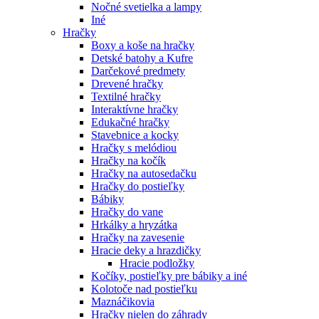
Nočné svetielka a lampy
Iné
Hračky
Boxy a koše na hračky
Detské batohy a Kufre
Darčekové predmety
Drevené hračky
Textilné hračky
Interaktívne hračky
Edukačné hračky
Stavebnice a kocky
Hračky s melódiou
Hračky na kočík
Hračky na autosedačku
Hračky do postieľky
Bábiky
Hračky do vane
Hrkálky a hryzátka
Hračky na zavesenie
Hracie deky a hrazdičky
Hracie podložky
Kočíky, postieľky pre bábiky a iné
Kolotoče nad postieľku
Maznáčikovia
Hračky nielen do záhrady