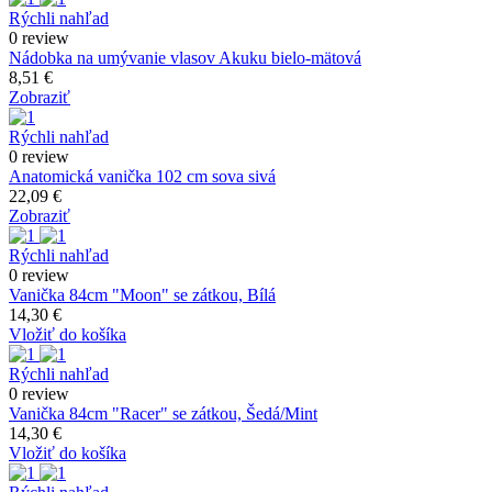
Rýchli nahľad
0 review
Nádobka na umývanie vlasov Akuku bielo-mätová
8,51 €
Zobraziť
Rýchli nahľad
0 review
Anatomická vanička 102 cm sova sivá
22,09 €
Zobraziť
Rýchli nahľad
0 review
Vanička 84cm "Moon" se zátkou, Bílá
14,30 €
Vložiť do košíka
Rýchli nahľad
0 review
Vanička 84cm "Racer" se zátkou, Šedá/Mint
14,30 €
Vložiť do košíka