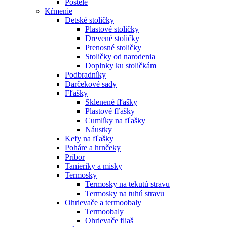
Postele
Kŕmenie
Detské stoličky
Plastové stoličky
Drevené stoličky
Prenosné stoličky
Stoličky od narodenia
Doplnky ku stoličkám
Podbradníky
Darčekové sady
Fľašky
Sklenené fľašky
Plastové fľašky
Cumlíky na fľašky
Náustky
Kefy na fľašky
Poháre a hrnčeky
Príbor
Tanieriky a misky
Termosky
Termosky na tekutú stravu
Termosky na tuhú stravu
Ohrievače a termoobaly
Termoobaly
Ohrievače fliaš