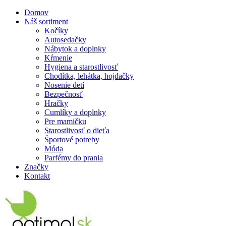
Domov
Náš sortiment
Kočíky
Autosedačky
Nábytok a doplnky
Kŕmenie
Hygiena a starostlivosť
Chodítka, lehátka, hojdačky
Nosenie detí
Bezpečnosť
Hračky
Cumlíky a doplnky
Pre mamičku
Starostlivosť o dieťa
Športové potreby
Móda
Parfémy do prania
Značky
Kontakt