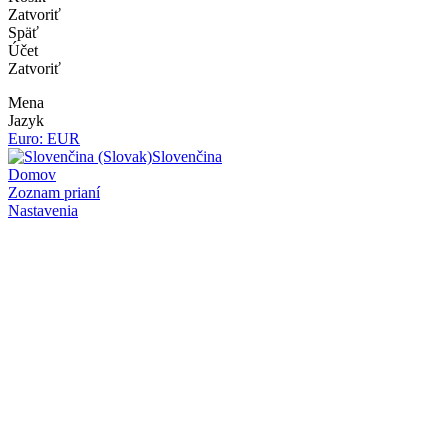
Zatvoriť
Späť
Účet
Zatvoriť
Mena
Jazyk
Euro: EUR
Slovenčina
Domov
Zoznam prianí
Nastavenia