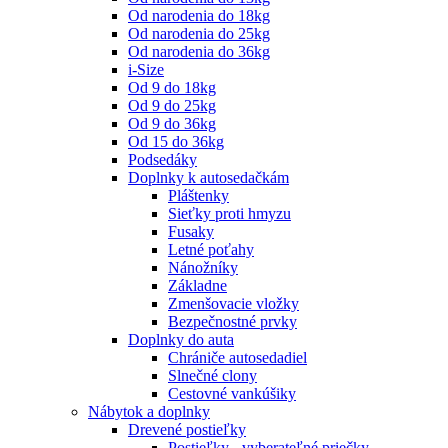
Od narodenia do 18kg
Od narodenia do 25kg
Od narodenia do 36kg
i-Size
Od 9 do 18kg
Od 9 do 25kg
Od 9 do 36kg
Od 15 do 36kg
Podsedáky
Doplnky k autosedačkám
Pláštenky
Sieťky proti hmyzu
Fusaky
Letné poťahy
Nánožníky
Základne
Zmenšovacie vložky
Bezpečnostné prvky
Doplnky do auta
Chrániče autosedadiel
Slnečné clony
Cestovné vankúšiky
Nábytok a doplnky
Drevené postieľky
Postieľky - vyberateľné priečky