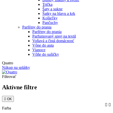
Trička
Šaty a sukne
Šatky na hlavu a krk
Košieľky
Pančuchy
Parfémy do prania
Parfémy do prania
Parfumovaný sprej na textil
Voňavá a čistá domácnosť
Vône do auta
Vianoce
Vôňe do sušičky
Quatro
Nákup na splátky
Filtrovať
Aktívne filtre

OK


Farba