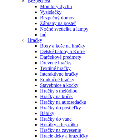
Bezpečnosť
Monitory dychu
Vysielačky
Bezpečný domov
Zábrany na posteľ
Nočné svetielka a lampy
Iné
Hračky
Boxy a koše na hračky
Detské batohy a Kufre
Darčekové predmety
Drevené hračky
Textilné hračky
Interaktívne hračky
Edukačné hračky
Stavebnice a kocky
Hračky s melódiou
Hračky na kočík
Hračky na autosedačku
Hračky do postieľky
Bábiky
Hračky do vane
Hrkálky a hryzátka
Hračky na zavesenie
Hracie deky a hrazdičky