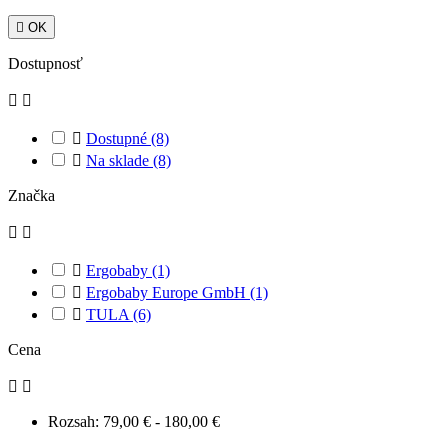

OK
Dostupnosť



Dostupné
(8)

Na sklade
(8)
Značka



Ergobaby
(1)

Ergobaby Europe GmbH
(1)

TULA
(6)
Cena


Rozsah:
79,00 € - 180,00 €