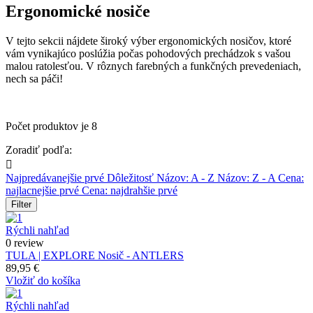
Ergonomické nosiče
V tejto sekcii nájdete široký výber ergonomických nosičov, ktoré
vám vynikajúco poslúžia počas pohodových prechádzok s vašou
malou ratolesťou. V rôznych farebných a funkčných prevedeniach,
nech sa páči!
Počet produktov je 8
Zoradiť podľa:

Najpredávanejšie prvé
Dôležitosť
Názov: A - Z
Názov: Z - A
Cena:
najlacnejšie prvé
Cena: najdrahšie prvé
Filter
Rýchli nahľad
0 review
TULA | EXPLORE Nosič - ANTLERS
89,95 €
Vložiť do košíka
Rýchli nahľad