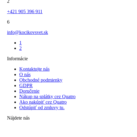
2
+421 905 396 911
6
info@kocikovsvet.sk
1
2
Informácie
Kontaktujte nás
O nás
Obchodné podmienky
GDPR
Doručenie
Nákup na splátky cez Quatro
Ako nakúpiť cez Quatro
Odstúpiť od zmluvy tu.
Nájdete nás