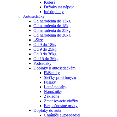
Kolesá
Držiaky na nápoje
Iné doplnky
Autosedačky
Od narodenia do 13kg
Od narodenia do 18kg
Od narodenia do 25kg
Od narodenia do 36kg
i-Size
Od 9 do 18kg
Od 9 do 25kg
Od 9 do 36kg
Od 15 do 36kg
Podsedáky
Doplnky k autosedačkám
Pláštenky
Sieťky proti hmyzu
Fusaky
Letné poťahy
Nánožníky
Základne
Zmenšovacie vložky
Bezpečnostné prvky
Doplnky do auta
Chrániče autosedadiel