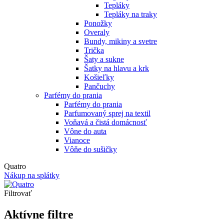
Tepláky
Tepláky na traky
Ponožky
Overaly
Bundy, mikiny a svetre
Trička
Šaty a sukne
Šatky na hlavu a krk
Košieľky
Pančuchy
Parfémy do prania
Parfémy do prania
Parfumovaný sprej na textil
Voňavá a čistá domácnosť
Vône do auta
Vianoce
Vôňe do sušičky
Quatro
Nákup na splátky
Filtrovať
Aktívne filtre