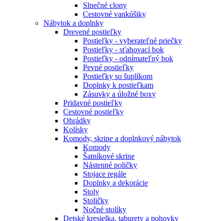
Slnečné clony
Cestovné vankúšiky
Nábytok a doplnky
Drevené postieľky
Postieľky - vyberateľné priečky
Postieľky - sťahovací bok
Postieľky - odnímateľný bok
Pevné postieľky
Postieľky so šuplíkom
Doplnky k postieľkam
Zásuvky a úložné boxy
Pridavné postieľky
Cestovné postieľky
Ohrádky
Kolísky
Komody, skrine a doplnkový nábytok
Komody
Šatníkové skrine
Nástenné poličky
Stojace regále
Doplnky a dekorácie
Stoly
Stoličky
Nočné stolíky
Detské kresielka, taburety a pohovky