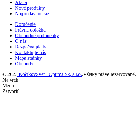
Akcia
Nové produkty
Najpredávanejšie
Doručenie
Právna doložka
Obchodné podmienky
O nás
Bezpečná platba
Kontaktujte nás
Mapa stránky
Obchody
© 2023
KočíkovSvet - OptimalSk, s.r.o.
.Všetky práve rezervované.
Na vrch
Menu
Zatvoriť