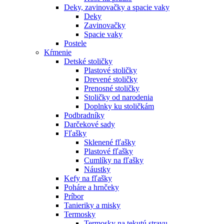
Deky, zavinovačky a spacie vaky
Deky
Zavinovačky
Spacie vaky
Postele
Kŕmenie
Detské stoličky
Plastové stoličky
Drevené stoličky
Prenosné stoličky
Stoličky od narodenia
Doplnky ku stoličkám
Podbradníky
Darčekové sady
Fľašky
Sklenené fľašky
Plastové fľašky
Cumlíky na fľašky
Náustky
Kefy na fľašky
Poháre a hrnčeky
Príbor
Tanieriky a misky
Termosky
Termosky na tekutú stravu