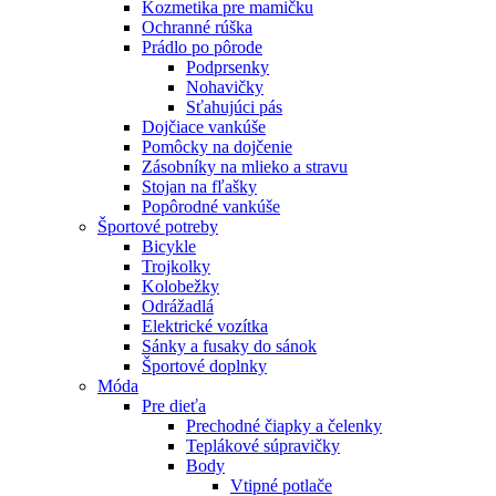
Kozmetika pre mamičku
Ochranné rúška
Prádlo po pôrode
Podprsenky
Nohavičky
Sťahujúci pás
Dojčiace vankúše
Pomôcky na dojčenie
Zásobníky na mlieko a stravu
Stojan na fľašky
Popôrodné vankúše
Športové potreby
Bicykle
Trojkolky
Kolobežky
Odrážadlá
Elektrické vozítka
Sánky a fusaky do sánok
Športové doplnky
Móda
Pre dieťa
Prechodné čiapky a čelenky
Teplákové súpravičky
Body
Vtipné potlače