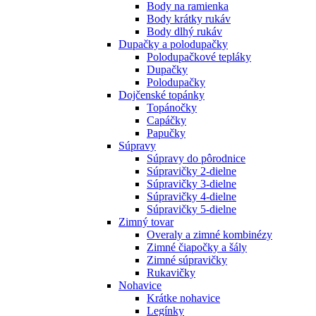
Body na ramienka
Body krátky rukáv
Body dlhý rukáv
Dupačky a polodupačky
Polodupačkové tepláky
Dupačky
Polodupačky
Dojčenské topánky
Topánočky
Capáčky
Papučky
Súpravy
Súpravy do pôrodnice
Súpravičky 2-dielne
Súpravičky 3-dielne
Súpravičky 4-dielne
Súpravičky 5-dielne
Zimný tovar
Overaly a zimné kombinézy
Zimné čiapočky a šály
Zimné súpravičky
Rukavičky
Nohavice
Krátke nohavice
Legínky