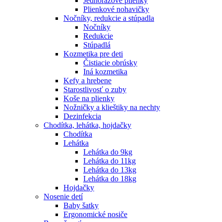
Jednorazové plienky
Plienkové nohavičky
Nočníky, redukcie a stúpadla
Nočníky
Redukcie
Stúpadlá
Kozmetika pre deti
Čistiacie obrúsky
Iná kozmetika
Kefy a hrebene
Starostlivosť o zuby
Koše na plienky
Nožničky a klieštiky na nechty
Dezinfekcia
Chodítka, lehátka, hojdačky
Chodítka
Lehátka
Lehátka do 9kg
Lehátka do 11kg
Lehátka do 13kg
Lehátka do 18kg
Hojdačky
Nosenie detí
Baby šatky
Ergonomické nosiče