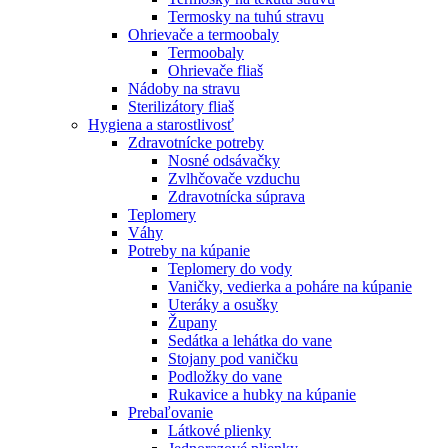
Termosky na tuhú stravu
Ohrievače a termoobaly
Termoobaly
Ohrievače fliaš
Nádoby na stravu
Sterilizátory fliaš
Hygiena a starostlivosť
Zdravotnícke potreby
Nosné odsávačky
Zvlhčovače vzduchu
Zdravotnícka súprava
Teplomery
Váhy
Potreby na kúpanie
Teplomery do vody
Vaničky, vedierka a poháre na kúpanie
Uteráky a osušky
Župany
Sedátka a lehátka do vane
Stojany pod vaničku
Podložky do vane
Rukavice a hubky na kúpanie
Prebaľovanie
Látkové plienky