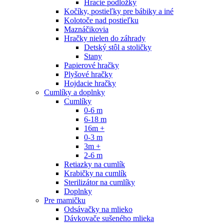
Hracie podložky
Kočíky, postieľky pre bábiky a iné
Kolotoče nad postieľku
Maznáčikovia
Hračky nielen do záhrady
Detský stôl a stoličky
Stany
Papierové hračky
Plyšové hračky
Hojdacie hračky
Cumlíky a doplnky
Cumlíky
0-6 m
6-18 m
16m +
0-3 m
3m +
2-6 m
Retiazky na cumlík
Krabičky na cumlík
Sterilizátor na cumlíky
Doplnky
Pre mamičku
Odsávačky na mlieko
Dávkovače sušeného mlieka