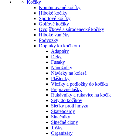
Kočíky
Kombinované kočíky
Hlboké kočíky
Športové kočíky
Golfové kočíky
Dvojíčkové a súrodenecké kočíky
Hlboké vaničky
Podvozky
Doplnky ku kočíkom
Adaptéry
Deky
Fusaky
Nánožníky
Návleky na kolesá
Pláštenky
Vložky a podložky do kočíka
Prepravné tašky
Rukávniky a rukavice na kočík
Sety do kočíkov
Sieťky proti hmyzu
Skateboardy
Slnečníky
Slnečné clony
Tašky
Organizéry