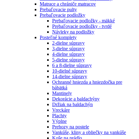
Matrace a chrániče matracov
Prebaľovacie pulty
Prebaľovacie podložky
Prebaľovacie podložky - mäkké
Prebaľovacie podložky - tvrdé
Návleky na podložky
Posteľné komplety
2-dielne súpravy
3-dielne súpravy
4-dielne súpravy
5-dielne súpravy
6 a 8-dielne súpravy
10-dielné súpravy
14-dielne súpravy
Ochranné hniezda a hniezdočka pre
bábätká
Mantinely
Dekorácie a baldachýny
Držiak na baldachýn
Vreckáre
Plachty
Výplne
Prehozy na postele
Vankúše, kliny a obliečky na vankúše
Koše na prádlo