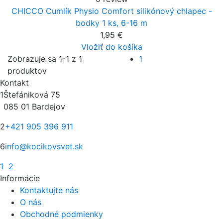
CHICCO Cumlík Physio Comfort silikónový chlapec -
bodky 1 ks, 6-16 m
1,95 €
Vložiť do košíka
Zobrazuje sa 1-1 z 1
1
produktov
Kontakt
1
Štefániková 75
085 01 Bardejov
2
+421 905 396 911
6
info@kocikovsvet.sk
1
2
Informácie
Kontaktujte nás
O nás
Obchodné podmienky