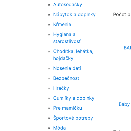
Autosedačky
Nábytok a doplnky
Počet p
Kŕmenie
Hygiena a
starostlivosť
BA
Chodítka, lehátka,
hojdačky
Nosenie detí
Bezpečnosť
Hračky
Cumlíky a doplnky
Baby 
Pre mamičku
Športové potreby
Móda