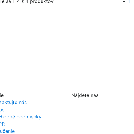
je sa 1-4 z 4 produktov
1
ie
Nájdete nás
taktujte nás
ás
hodné podmienky
PR
učenie