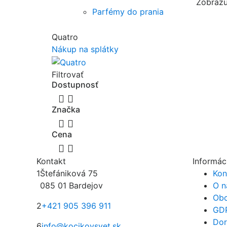
Zobrazu
Parfémy do prania
Quatro
Nákup na splátky
Filtrovať
Dostupnosť


Značka


Cena


Kontakt
Informác
1
Štefániková 75
Kon
085 01 Bardejov
O n
Obc
2
+421 905 396 911
GD
Dor
6
info@kocikovsvet.sk