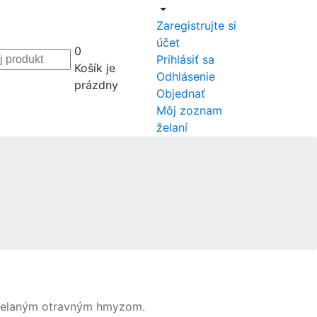
Zaregistrujte si
účet
0
Prihlásiť sa
Košík je
Odhlásenie
prázdny
Objednať
Môj zoznam
želaní
neželaným otravným hmyzom.