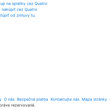
up na splátky cez Quatro
 nakúpiť cez Quatro
túpiť od zmluvy tu.
y
O nás
Bezpečná platba
Kontaktujte nás
Mapa stránky
 práve rezervované.