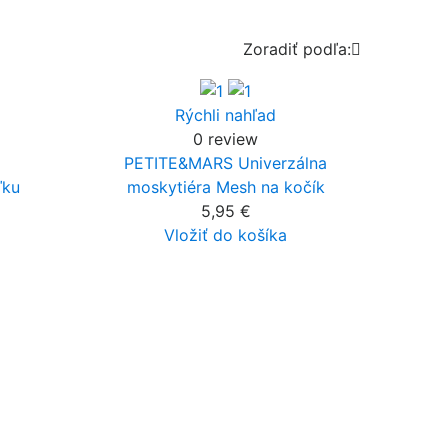
Zoradiť podľa:

Rýchli nahľad
0 review
PETITE&MARS Univerzálna
ľku
moskytiéra Mesh na kočík
5,95 €
Vložiť do košíka