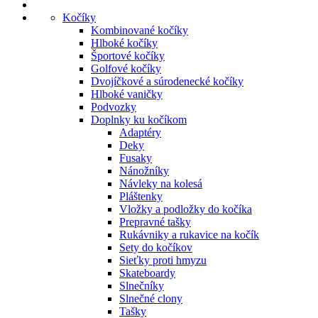
Kočíky
Kombinované kočíky
Hlboké kočíky
Športové kočíky
Golfové kočíky
Dvojíčkové a súrodenecké kočíky
Hlboké vaničky
Podvozky
Doplnky ku kočíkom
Adaptéry
Deky
Fusaky
Nánožníky
Návleky na kolesá
Pláštenky
Vložky a podložky do kočíka
Prepravné tašky
Rukávniky a rukavice na kočík
Sety do kočíkov
Sieťky proti hmyzu
Skateboardy
Slnečníky
Slnečné clony
Tašky