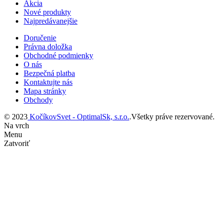
Akcia
Nové produkty
Najpredávanejšie
Doručenie
Právna doložka
Obchodné podmienky
O nás
Bezpečná platba
Kontaktujte nás
Mapa stránky
Obchody
© 2023
KočíkovSvet - OptimalSk, s.r.o.
.Všetky práve rezervované.
Na vrch
Menu
Zatvoriť