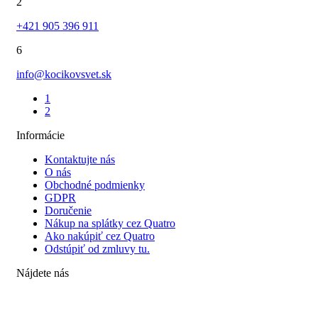
2
+421 905 396 911
6
info@kocikovsvet.sk
1
2
Informácie
Kontaktujte nás
O nás
Obchodné podmienky
GDPR
Doručenie
Nákup na splátky cez Quatro
Ako nakúpiť cez Quatro
Odstúpiť od zmluvy tu.
Nájdete nás