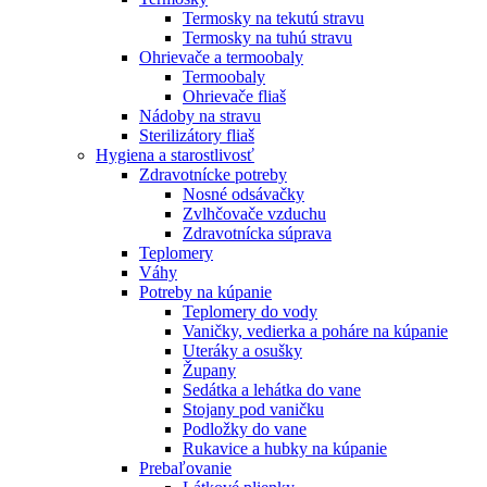
Termosky na tekutú stravu
Termosky na tuhú stravu
Ohrievače a termoobaly
Termoobaly
Ohrievače fliaš
Nádoby na stravu
Sterilizátory fliaš
Hygiena a starostlivosť
Zdravotnícke potreby
Nosné odsávačky
Zvlhčovače vzduchu
Zdravotnícka súprava
Teplomery
Váhy
Potreby na kúpanie
Teplomery do vody
Vaničky, vedierka a poháre na kúpanie
Uteráky a osušky
Župany
Sedátka a lehátka do vane
Stojany pod vaničku
Podložky do vane
Rukavice a hubky na kúpanie
Prebaľovanie