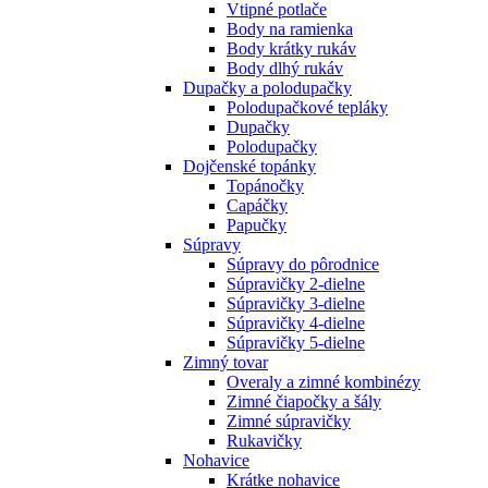
Vtipné potlače
Body na ramienka
Body krátky rukáv
Body dlhý rukáv
Dupačky a polodupačky
Polodupačkové tepláky
Dupačky
Polodupačky
Dojčenské topánky
Topánočky
Capáčky
Papučky
Súpravy
Súpravy do pôrodnice
Súpravičky 2-dielne
Súpravičky 3-dielne
Súpravičky 4-dielne
Súpravičky 5-dielne
Zimný tovar
Overaly a zimné kombinézy
Zimné čiapočky a šály
Zimné súpravičky
Rukavičky
Nohavice
Krátke nohavice