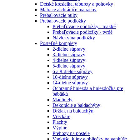
Detské kresielka, taburety a pohovky
Matrace a chrániče matracov
Prebaľovacie pulty
Prebaľovacie podložky
Prebaľovacie podložky - mäkké
Prebaľovacie podložky - tvrdé
Návleky na podložky
Posteľné komplety
2-dielne súpravy
3-dielne súpravy
4-dielne súpravy
5-dielne súpravy
6 a 8-dielne súpravy
10-dielné súpravy
14-dielne súpravy
Ochranné hniezda a hniezdočka pre
bábätká
Mantinely
Dekorácie a baldachýny
Držiak na baldachýn
Vreckáre
Plachty
Výplne
Prehozy na postele
Vankúše, kliny a obliečky na vankúše