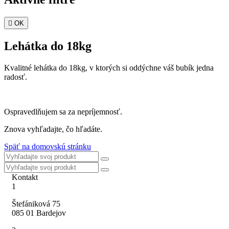

OK
Lehátka do 18kg
Kvalitné lehátka do 18kg, v ktorých si oddýchne váš bubík jedna
radosť.
Ospravedlňujem sa za nepríjemnosť.
Znova vyhľadajte, čo hľadáte.
Späť na domovskú stránku
Kontakt
1
Štefániková 75
085 01 Bardejov