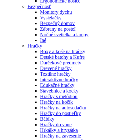
Ergonomické nosiče
Bezpečnosť
Monitory dychu
Vysielačky
Bezpečný domov
Zábrany na posteľ
Nočné svetielka a lampy
Iné
Hračky
Boxy a koše na hračky
Detské batohy a Kufre
Darčekové predmety
Drevené hračky
Textilné hračky
Interaktívne hračky
Edukačné hračky
Stavebnice a kocky
Hračky s melódiou
Hračky na kočík
Hračky na autosedačku
Hračky do postieľky
Bábiky
Hračky do vane
Hrkálky a hryzátka
Hračky na zavesenie