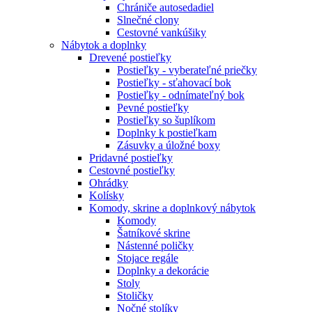
Chrániče autosedadiel
Slnečné clony
Cestovné vankúšiky
Nábytok a doplnky
Drevené postieľky
Postieľky - vyberateľné priečky
Postieľky - sťahovací bok
Postieľky - odnímateľný bok
Pevné postieľky
Postieľky so šuplíkom
Doplnky k postieľkam
Zásuvky a úložné boxy
Pridavné postieľky
Cestovné postieľky
Ohrádky
Kolísky
Komody, skrine a doplnkový nábytok
Komody
Šatníkové skrine
Nástenné poličky
Stojace regále
Doplnky a dekorácie
Stoly
Stoličky
Nočné stolíky