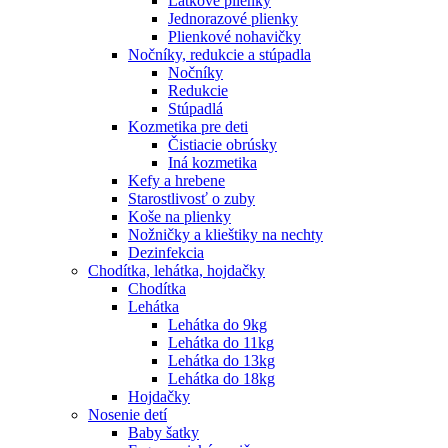
Látkové plienky
Jednorazové plienky
Plienkové nohavičky
Nočníky, redukcie a stúpadla
Nočníky
Redukcie
Stúpadlá
Kozmetika pre deti
Čistiacie obrúsky
Iná kozmetika
Kefy a hrebene
Starostlivosť o zuby
Koše na plienky
Nožničky a klieštiky na nechty
Dezinfekcia
Chodítka, lehátka, hojdačky
Chodítka
Lehátka
Lehátka do 9kg
Lehátka do 11kg
Lehátka do 13kg
Lehátka do 18kg
Hojdačky
Nosenie detí
Baby šatky