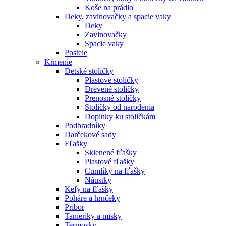
Koše na prádlo
Deky, zavinovačky a spacie vaky
Deky
Zavinovačky
Spacie vaky
Postele
Kŕmenie
Detské stoličky
Plastové stoličky
Drevené stoličky
Prenosné stoličky
Stoličky od narodenia
Doplnky ku stoličkám
Podbradníky
Darčekové sady
Fľašky
Sklenené fľašky
Plastové fľašky
Cumlíky na fľašky
Náustky
Kefy na fľašky
Poháre a hrnčeky
Príbor
Tanieriky a misky
Termosky