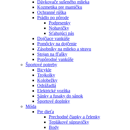
Dávkovače sušeného mlieka
Kozmetika pre mamičku
Ochranné rúška
Prádlo po pôrode
Podprsenky
Nohavičky
Sťahujúci pás
Dojčiace vankúše
Pomôcky na dojčenie
Zásobníky na mlieko a stravu
Stojan na fľašky
Popôrodné vankúše
Športové potreby
Bicykle
Trojkolky
Kolobežky
Odrážadlá
Elektrické vozítka
Sánky a fusaky do sánok
Športové doplnky
Móda
Pre dieťa
Prechodné čiapky a čelenky
Teplákové súpravičky
Body