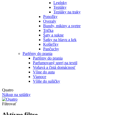
Legínky
Tepláky
Tepláky na traky
Ponožky
Overaly
Bundy, mikiny a svetre
Trička
Šaty a sukne
Šatky na hlavu a krk
Košieľky
Pančuchy
Parfémy do prania
Parfémy do prania
Parfumovaný sprej na textil
Voňavá a čistá domácnosť
Vône do auta
Vianoce
Vôňe do sušičky
Quatro
Nákup na splátky
Filtrovať
Aktívne filtre