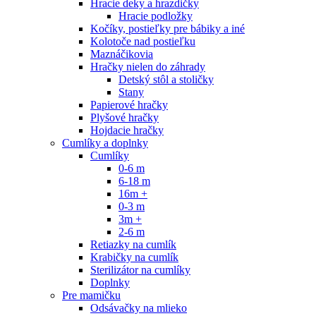
Hracie deky a hrazdičky
Hracie podložky
Kočíky, postieľky pre bábiky a iné
Kolotoče nad postieľku
Maznáčikovia
Hračky nielen do záhrady
Detský stôl a stoličky
Stany
Papierové hračky
Plyšové hračky
Hojdacie hračky
Cumlíky a doplnky
Cumlíky
0-6 m
6-18 m
16m +
0-3 m
3m +
2-6 m
Retiazky na cumlík
Krabičky na cumlík
Sterilizátor na cumlíky
Doplnky
Pre mamičku
Odsávačky na mlieko