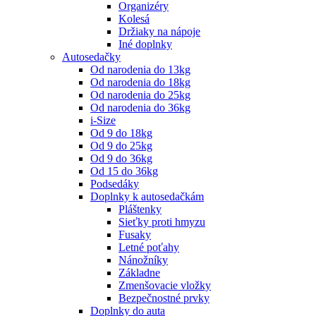
Organizéry
Kolesá
Držiaky na nápoje
Iné doplnky
Autosedačky
Od narodenia do 13kg
Od narodenia do 18kg
Od narodenia do 25kg
Od narodenia do 36kg
i-Size
Od 9 do 18kg
Od 9 do 25kg
Od 9 do 36kg
Od 15 do 36kg
Podsedáky
Doplnky k autosedačkám
Pláštenky
Sieťky proti hmyzu
Fusaky
Letné poťahy
Nánožníky
Základne
Zmenšovacie vložky
Bezpečnostné prvky
Doplnky do auta