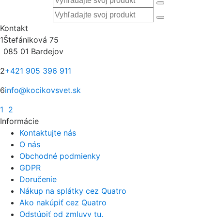
Kontakt
1
Štefániková 75
085 01 Bardejov
2
+421 905 396 911
6
info@kocikovsvet.sk
1
2
Informácie
Kontaktujte nás
O nás
Obchodné podmienky
GDPR
Doručenie
Nákup na splátky cez Quatro
Ako nakúpiť cez Quatro
Odstúpiť od zmluvy tu.