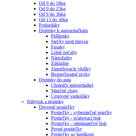
Od 9 do 18kg
Od 9 do 25kg
Od 9 do 36kg
Od 15 do 36kg
Podsedáky
Doplnky k autosedačkám
Pláštenky
Sieťky proti hmyzu
Fusaky
Letné poťahy
Nánožníky
Základne
Zmenšovacie vložky
Bezpečnostné prvky
Doplnky do auta
Chrániče autosedadiel
Slnečné clony
Cestovné vankúšiky
Nábytok a doplnky
Drevené postieľky
Postieľky - vyberateľné priečky
Postieľky - sťahovací bok
Postieľky - odnímateľný bok
Pevné postieľky
Postieľky so šuplíkom