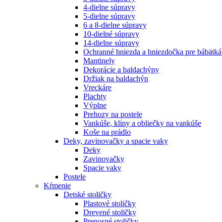
4-dielne súpravy
5-dielne súpravy
6 a 8-dielne súpravy
10-dielné súpravy
14-dielne súpravy
Ochranné hniezda a hniezdočka pre bábätká
Mantinely
Dekorácie a baldachýny
Držiak na baldachýn
Vreckáre
Plachty
Výplne
Prehozy na postele
Vankúše, kliny a obliečky na vankúše
Koše na prádlo
Deky, zavinovačky a spacie vaky
Deky
Zavinovačky
Spacie vaky
Postele
Kŕmenie
Detské stoličky
Plastové stoličky
Drevené stoličky
Prenosné stoličky