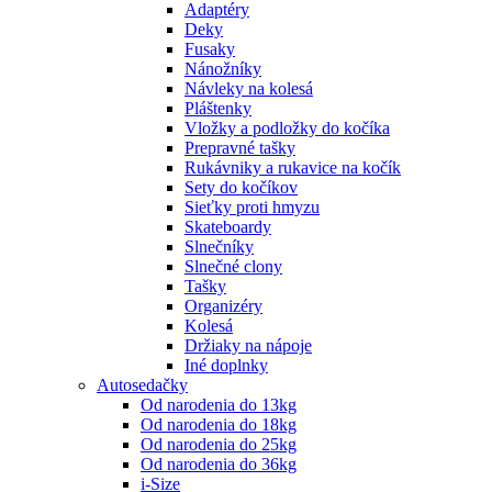
Adaptéry
Deky
Fusaky
Nánožníky
Návleky na kolesá
Pláštenky
Vložky a podložky do kočíka
Prepravné tašky
Rukávniky a rukavice na kočík
Sety do kočíkov
Sieťky proti hmyzu
Skateboardy
Slnečníky
Slnečné clony
Tašky
Organizéry
Kolesá
Držiaky na nápoje
Iné doplnky
Autosedačky
Od narodenia do 13kg
Od narodenia do 18kg
Od narodenia do 25kg
Od narodenia do 36kg
i-Size