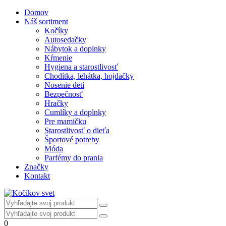
Domov
Náš sortiment
Kočíky
Autosedačky
Nábytok a doplnky
Kŕmenie
Hygiena a starostlivosť
Chodítka, lehátka, hojdačky
Nosenie detí
Bezpečnosť
Hračky
Cumlíky a doplnky
Pre mamičku
Starostlivosť o dieťa
Športové potreby
Móda
Parfémy do prania
Značky
Kontakt
0