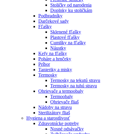
Stoličky od narodenia
Doplnky ku stoličkám
Podbradníky
Darčekové sady
Fľašky
Sklenené fľašky
Plastové fľašky
Cumlíky na fľašky
Náustky
Kefy na fľašky
Poháre a hrnčeky
Príbor
Tanieriky a misky
Termosky
Termosky na tekutú stravu
Termosky na tuhú stravu
Ohrievače a termoobaly
Termoobaly
Ohrievače fliaš
Nádoby na stravu
Sterilizátory fliaš
Hygiena a starostlivosť
Zdravotnícke potreby
Nosné odsávačky