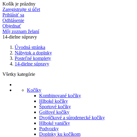
Košík je prázdny
Zaregistrujte si účet
Prihlásiť sa
Odhlásenie
Objednať
Môj zoznam želaní
14-dielne súpravy
Úvodná stránka
Nábytok a doplnky
Posteľné komplety
14-dielne súpravy
Všetky kategórie
Kočíky
Kombinované kočíky
Hlboké kočíky
Športové kočíky
Golfové kočíky
Dvojíčkové a súrodenecké kočíky
Hlboké vaničky
Podvozky
Doplnky ku kočíkom