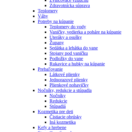
Zvlhčovače vzduchu
Zdravotnícka súprava
Teplomery
Váhy
Potreby na kúpanie
Teplomery do vody
Vaničky, vedierka a poháre na kúpanie
Uteráky a osušky
Župany
Sedátka a lehátka do vane
Stojany pod vaničku
Podložky do vane
Rukavice a hubky na kúpanie
Prebaľovanie
Látkové plienky
Jednorazové plienky
Plienkové nohavičky
Nočníky, redukcie a stúpadla
Nočníky
Redukcie
Stúpadlá
Kozmetika pre deti
Čistiacie obrúsky
Iná kozmetika
Kefy a hrebene