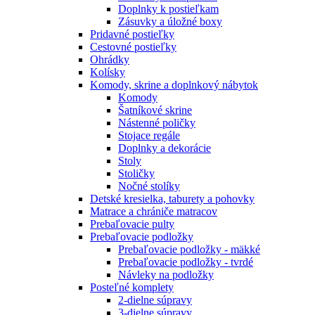
Doplnky k postieľkam
Zásuvky a úložné boxy
Pridavné postieľky
Cestovné postieľky
Ohrádky
Kolísky
Komody, skrine a doplnkový nábytok
Komody
Šatníkové skrine
Nástenné poličky
Stojace regále
Doplnky a dekorácie
Stoly
Stoličky
Nočné stolíky
Detské kresielka, taburety a pohovky
Matrace a chrániče matracov
Prebaľovacie pulty
Prebaľovacie podložky
Prebaľovacie podložky - mäkké
Prebaľovacie podložky - tvrdé
Návleky na podložky
Posteľné komplety
2-dielne súpravy
3-dielne súpravy