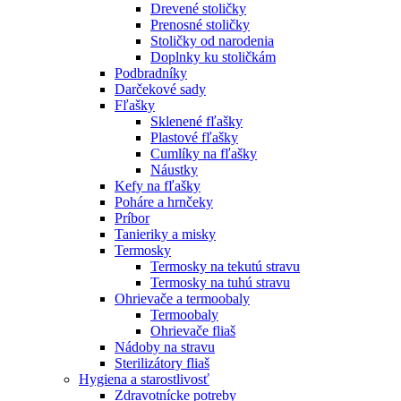
Drevené stoličky
Prenosné stoličky
Stoličky od narodenia
Doplnky ku stoličkám
Podbradníky
Darčekové sady
Fľašky
Sklenené fľašky
Plastové fľašky
Cumlíky na fľašky
Náustky
Kefy na fľašky
Poháre a hrnčeky
Príbor
Tanieriky a misky
Termosky
Termosky na tekutú stravu
Termosky na tuhú stravu
Ohrievače a termoobaly
Termoobaly
Ohrievače fliaš
Nádoby na stravu
Sterilizátory fliaš
Hygiena a starostlivosť
Zdravotnícke potreby