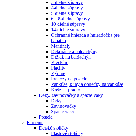
3-dielne súpravy
4-dielne súpravy
5-dielne súpravy
6 a 8-dielne súpravy
10-dielné súpravy
14-dielne súpravy
Ochranné hniezda a hniezdočka pre
bábätká
Mantinely
Dekorácie a baldachýny
Držiak na baldachýn
Vreckáre
Plachty
Výplne
Prehozy na postele
Vankúše, kliny a obliečky na vankúše
Koše na prádlo
Deky, zavinovačky a spacie vaky
Deky
Zavinovačky
Spacie vaky
Postele
Kŕmenie
Detské stoličky
Plastové stoličky