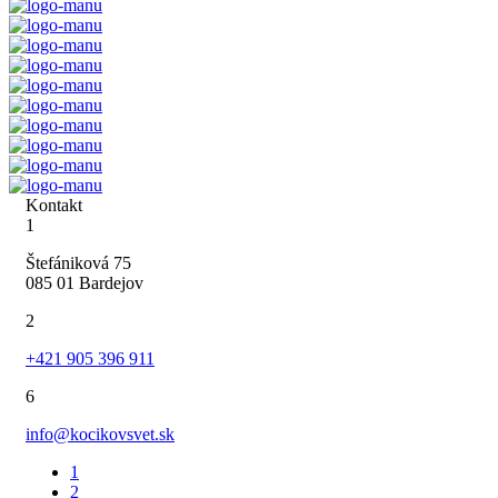
Kontakt
1
Štefániková 75
085 01 Bardejov
2
+421 905 396 911
6
info@kocikovsvet.sk
1
2