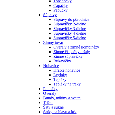
Topánočky
Capáčky
Papučky
Súpravy
Súpravy do pôrodnice
Súpravičky 2-dielne
Súpravičky 3-dielne
Súpravičky 4-dielne
Súpravičky 5-dielne
Zimný tovar
Overaly a zimné kombinézy
Zimné čiapočky a šály
Zimné súpravičky
Rukavičky
Nohavice
Krátke nohavice
Legínky
Tepláky
Tepláky na traky
Ponožky
Overaly
Bundy, mikiny a svetre
Trička
Šaty a sukne
Šatky na hlavu a krk