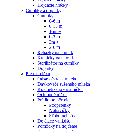
Hojdacie hračky
Cumlíky a doplnky
Cumlíky
0-6 m
6-18 m
16m +
0-3 m
3m +
2-6 m
Retiazky na cumlík
Krabičky na cumlík
Sterilizátor na cumlíky
Doplnky
Pre mamičku
Odsávačky na mlieko
Dávkovače sušeného mlieka
Kozmetika pre mamičku
Ochranné rúška
Prádlo po pôrode
Podprsenky
Nohavičky
Sťahujúci pás
Dojčiace vankúše
Pomôcky na dojčenie