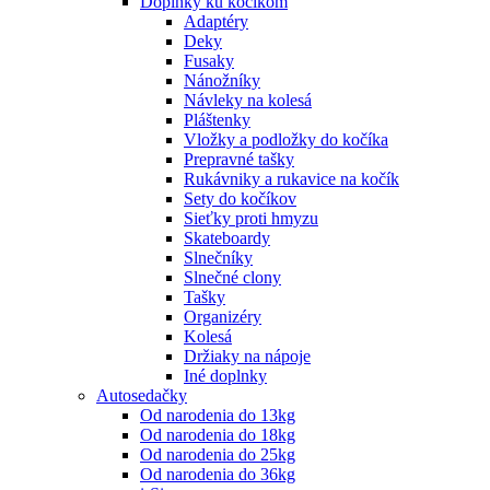
Doplnky ku kočíkom
Adaptéry
Deky
Fusaky
Nánožníky
Návleky na kolesá
Pláštenky
Vložky a podložky do kočíka
Prepravné tašky
Rukávniky a rukavice na kočík
Sety do kočíkov
Sieťky proti hmyzu
Skateboardy
Slnečníky
Slnečné clony
Tašky
Organizéry
Kolesá
Držiaky na nápoje
Iné doplnky
Autosedačky
Od narodenia do 13kg
Od narodenia do 18kg
Od narodenia do 25kg
Od narodenia do 36kg