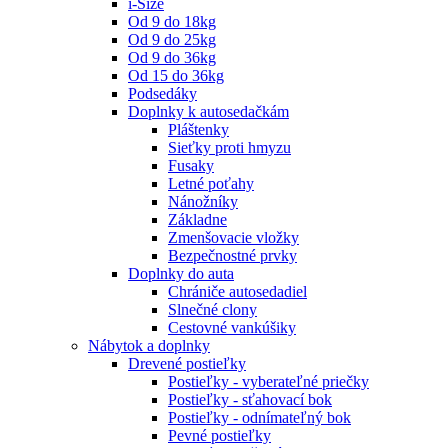
i-Size
Od 9 do 18kg
Od 9 do 25kg
Od 9 do 36kg
Od 15 do 36kg
Podsedáky
Doplnky k autosedačkám
Pláštenky
Sieťky proti hmyzu
Fusaky
Letné poťahy
Nánožníky
Základne
Zmenšovacie vložky
Bezpečnostné prvky
Doplnky do auta
Chrániče autosedadiel
Slnečné clony
Cestovné vankúšiky
Nábytok a doplnky
Drevené postieľky
Postieľky - vyberateľné priečky
Postieľky - sťahovací bok
Postieľky - odnímateľný bok
Pevné postieľky