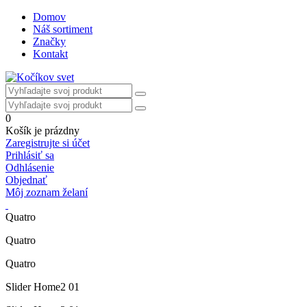
Domov
Náš sortiment
Značky
Kontakt
0
Košík je prázdny
Zaregistrujte si účet
Prihlásiť sa
Odhlásenie
Objednať
Môj zoznam želaní
Quatro
Quatro
Quatro
Slider Home2 01