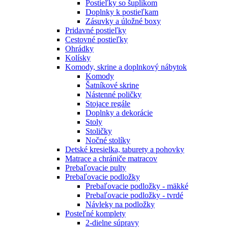
Postieľky so šuplíkom
Doplnky k postieľkam
Zásuvky a úložné boxy
Pridavné postieľky
Cestovné postieľky
Ohrádky
Kolísky
Komody, skrine a doplnkový nábytok
Komody
Šatníkové skrine
Nástenné poličky
Stojace regále
Doplnky a dekorácie
Stoly
Stoličky
Nočné stolíky
Detské kresielka, taburety a pohovky
Matrace a chrániče matracov
Prebaľovacie pulty
Prebaľovacie podložky
Prebaľovacie podložky - mäkké
Prebaľovacie podložky - tvrdé
Návleky na podložky
Posteľné komplety
2-dielne súpravy