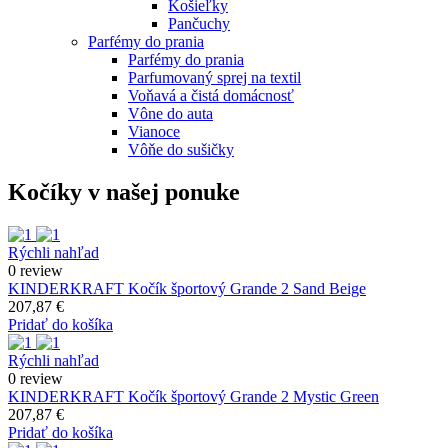
Košieľky
Pančuchy
Parfémy do prania
Parfémy do prania
Parfumovaný sprej na textil
Voňavá a čistá domácnosť
Vône do auta
Vianoce
Vôňe do sušičky
Kočíky v našej ponuke
Rýchli nahľad
0 review
KINDERKRAFT Kočík športový Grande 2 Sand Beige
207,87 €
Pridať do košíka
Rýchli nahľad
0 review
KINDERKRAFT Kočík športový Grande 2 Mystic Green
207,87 €
Pridať do košíka