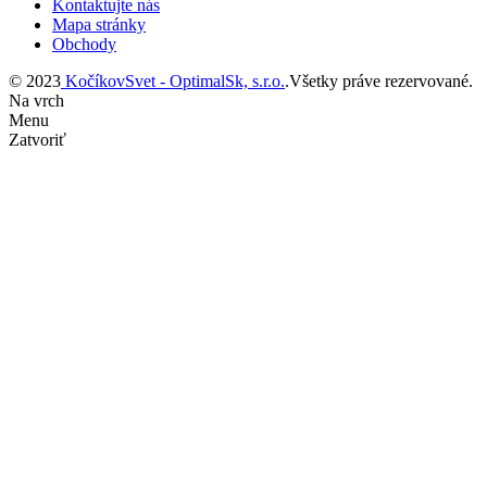
Kontaktujte nás
Mapa stránky
Obchody
© 2023
KočíkovSvet - OptimalSk, s.r.o.
.Všetky práve rezervované.
Na vrch
Menu
Zatvoriť