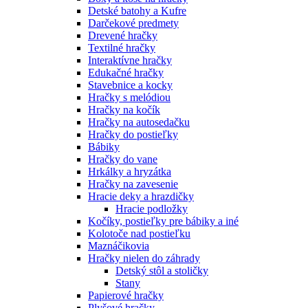
Detské batohy a Kufre
Darčekové predmety
Drevené hračky
Textilné hračky
Interaktívne hračky
Edukačné hračky
Stavebnice a kocky
Hračky s melódiou
Hračky na kočík
Hračky na autosedačku
Hračky do postieľky
Bábiky
Hračky do vane
Hrkálky a hryzátka
Hračky na zavesenie
Hracie deky a hrazdičky
Hracie podložky
Kočíky, postieľky pre bábiky a iné
Kolotoče nad postieľku
Maznáčikovia
Hračky nielen do záhrady
Detský stôl a stoličky
Stany
Papierové hračky
Plyšové hračky