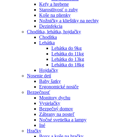
Kefy a hrebene
Starostlivosť o zuby
Koše na plienky
Nožničky a klieštiky na nechty
Dezinfekcia
Chodítka, lehátka, hojdačky
Chodítka
Lehátka
Lehátka do 9kg
Lehátka do 11kg
Lehátka do 13kg
Lehátka do 18kg
Hojdačky
Nosenie detí
Baby šatky
Ergonomické nosiče
Bezpečnosť
Monitory dychu
Vysielačky
Bezpečný domov
Zábrany na posteľ
Nočné svetielka a lampy
Iné
Hračky
Boxy a koše na hračky