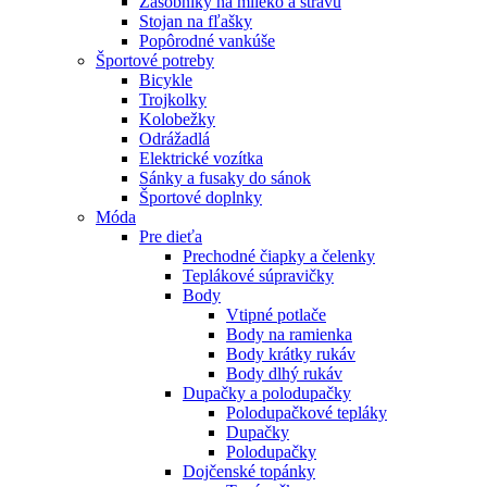
Zásobníky na mlieko a stravu
Stojan na fľašky
Popôrodné vankúše
Športové potreby
Bicykle
Trojkolky
Kolobežky
Odrážadlá
Elektrické vozítka
Sánky a fusaky do sánok
Športové doplnky
Móda
Pre dieťa
Prechodné čiapky a čelenky
Teplákové súpravičky
Body
Vtipné potlače
Body na ramienka
Body krátky rukáv
Body dlhý rukáv
Dupačky a polodupačky
Polodupačkové tepláky
Dupačky
Polodupačky
Dojčenské topánky