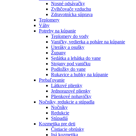
Nosné odsávačky
Zvlhčovače vzduchu
Zdravotnícka súprava
Teplomery
Váhy
Potreby na kúpanie
Teplomery do vody
Vaničky, vedierka a poháre na kúpanie
Uteráky a osušky
Župany
Sedátka a lehátka do vane
Stojany pod vaničku
Podložky do vane
Rukavice a hubky na kúpanie
Prebaľovanie
Látkové plienky
Jednorazové plienky
Plienkové nohavičky
Nočníky, redukcie a stúpadla
Nočníky
Redukcie
Stúpadlá
Kozmetika pre deti
Čistiacie obrúsky
Iná kozmetika