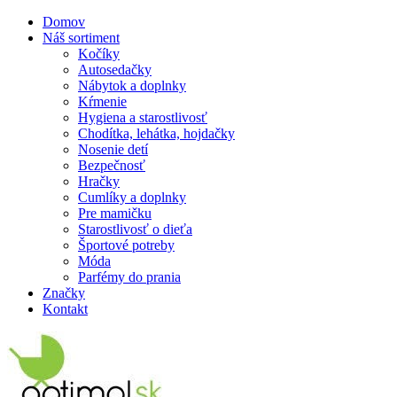
Domov
Náš sortiment
Kočíky
Autosedačky
Nábytok a doplnky
Kŕmenie
Hygiena a starostlivosť
Chodítka, lehátka, hojdačky
Nosenie detí
Bezpečnosť
Hračky
Cumlíky a doplnky
Pre mamičku
Starostlivosť o dieťa
Športové potreby
Móda
Parfémy do prania
Značky
Kontakt