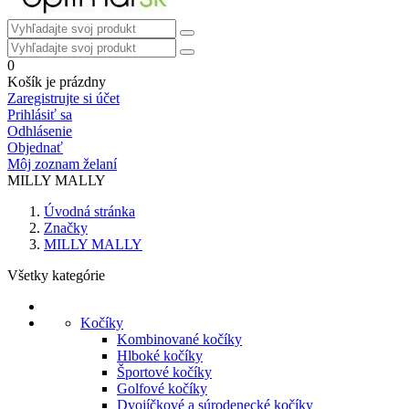
0
Košík je prázdny
Zaregistrujte si účet
Prihlásiť sa
Odhlásenie
Objednať
Môj zoznam želaní
MILLY MALLY
Úvodná stránka
Značky
MILLY MALLY
Všetky kategórie
Kočíky
Kombinované kočíky
Hlboké kočíky
Športové kočíky
Golfové kočíky
Dvojíčkové a súrodenecké kočíky