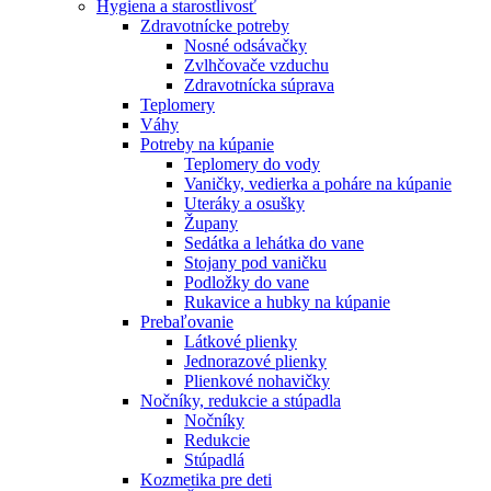
Hygiena a starostlivosť
Zdravotnícke potreby
Nosné odsávačky
Zvlhčovače vzduchu
Zdravotnícka súprava
Teplomery
Váhy
Potreby na kúpanie
Teplomery do vody
Vaničky, vedierka a poháre na kúpanie
Uteráky a osušky
Župany
Sedátka a lehátka do vane
Stojany pod vaničku
Podložky do vane
Rukavice a hubky na kúpanie
Prebaľovanie
Látkové plienky
Jednorazové plienky
Plienkové nohavičky
Nočníky, redukcie a stúpadla
Nočníky
Redukcie
Stúpadlá
Kozmetika pre deti