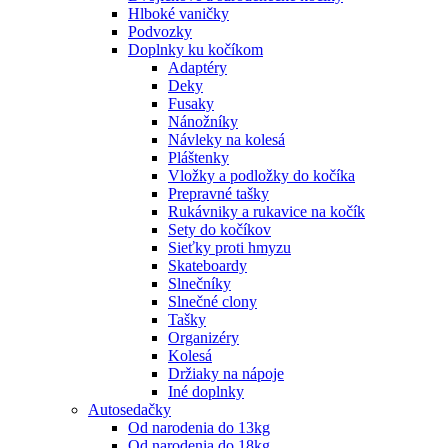
Hlboké vaničky
Podvozky
Doplnky ku kočíkom
Adaptéry
Deky
Fusaky
Nánožníky
Návleky na kolesá
Pláštenky
Vložky a podložky do kočíka
Prepravné tašky
Rukávniky a rukavice na kočík
Sety do kočíkov
Sieťky proti hmyzu
Skateboardy
Slnečníky
Slnečné clony
Tašky
Organizéry
Kolesá
Držiaky na nápoje
Iné doplnky
Autosedačky
Od narodenia do 13kg
Od narodenia do 18kg