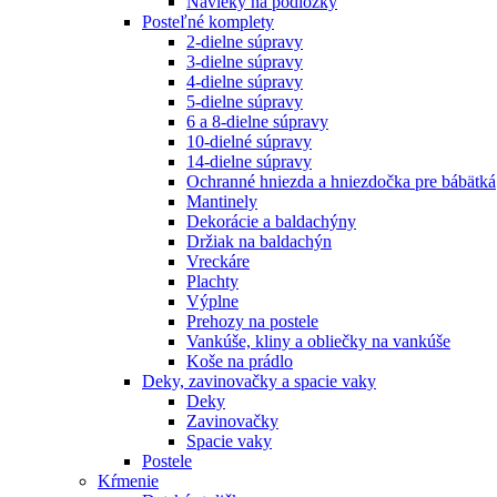
Návleky na podložky
Posteľné komplety
2-dielne súpravy
3-dielne súpravy
4-dielne súpravy
5-dielne súpravy
6 a 8-dielne súpravy
10-dielné súpravy
14-dielne súpravy
Ochranné hniezda a hniezdočka pre bábätká
Mantinely
Dekorácie a baldachýny
Držiak na baldachýn
Vreckáre
Plachty
Výplne
Prehozy na postele
Vankúše, kliny a obliečky na vankúše
Koše na prádlo
Deky, zavinovačky a spacie vaky
Deky
Zavinovačky
Spacie vaky
Postele
Kŕmenie