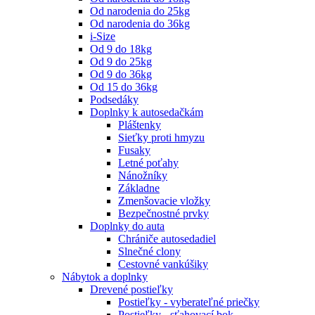
Od narodenia do 25kg
Od narodenia do 36kg
i-Size
Od 9 do 18kg
Od 9 do 25kg
Od 9 do 36kg
Od 15 do 36kg
Podsedáky
Doplnky k autosedačkám
Pláštenky
Sieťky proti hmyzu
Fusaky
Letné poťahy
Nánožníky
Základne
Zmenšovacie vložky
Bezpečnostné prvky
Doplnky do auta
Chrániče autosedadiel
Slnečné clony
Cestovné vankúšiky
Nábytok a doplnky
Drevené postieľky
Postieľky - vyberateľné priečky
Postieľky - sťahovací bok