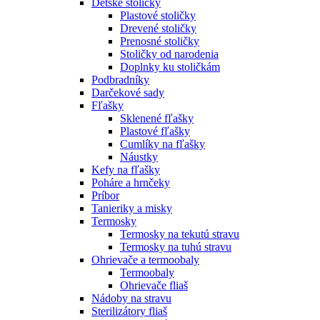
Detské stoličky
Plastové stoličky
Drevené stoličky
Prenosné stoličky
Stoličky od narodenia
Doplnky ku stoličkám
Podbradníky
Darčekové sady
Fľašky
Sklenené fľašky
Plastové fľašky
Cumlíky na fľašky
Náustky
Kefy na fľašky
Poháre a hrnčeky
Príbor
Tanieriky a misky
Termosky
Termosky na tekutú stravu
Termosky na tuhú stravu
Ohrievače a termoobaly
Termoobaly
Ohrievače fliaš
Nádoby na stravu
Sterilizátory fliaš