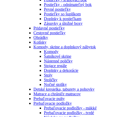
Postieľky - odnímateľný bok
Pevné postieľky
Postieľky so šuplíkom
Doplnky k postieľkam
Zásuvky a úložné boxy
Pridavné postieľky
Cestovné postieľky
Ohrádky
Kolísky
Komody, skrine a doplnkový nábytok
Komody
Šatníkové skrine
Nástenné poličky
Stojace regále
Doplnky a dekorácie
Stoly
Stoličky
Nočné stolíky
Detské kresielka, taburety a pohovky
Matrace a chrániče matracov
Prebaľovacie pulty
Prebaľovacie podložky
Prebaľovacie podložky - mäkké
Prebaľovacie podložky - tvrdé