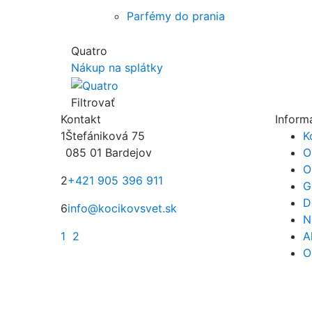
Parfémy do prania
Quatro
Nákup na splátky
Filtrovať
Kontakt
Inform
1
Štefániková 75
K
085 01 Bardejov
O
O
2
+421 905 396 911
G
D
6
info@kocikovsvet.sk
N
1
2
A
O