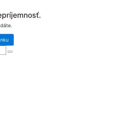
príjemnosť.
dáte.
ánku