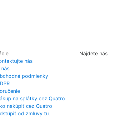
ácie
Nájdete nás
ontaktujte nás
 nás
bchodné podmienky
DPR
oručenie
ákup na splátky cez Quatro
ko nakúpiť cez Quatro
dstúpiť od zmluvy tu.