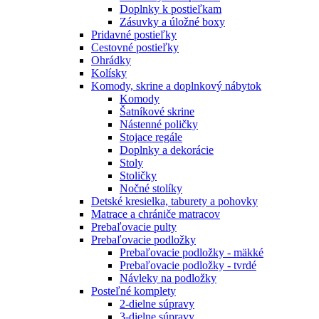
Doplnky k postieľkam
Zásuvky a úložné boxy
Pridavné postieľky
Cestovné postieľky
Ohrádky
Kolísky
Komody, skrine a doplnkový nábytok
Komody
Šatníkové skrine
Nástenné poličky
Stojace regále
Doplnky a dekorácie
Stoly
Stoličky
Nočné stolíky
Detské kresielka, taburety a pohovky
Matrace a chrániče matracov
Prebaľovacie pulty
Prebaľovacie podložky
Prebaľovacie podložky - mäkké
Prebaľovacie podložky - tvrdé
Návleky na podložky
Posteľné komplety
2-dielne súpravy
3-dielne súpravy