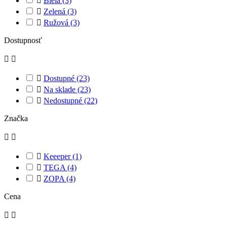

Biela
(3)

Zelená
(3)

Ružová
(3)
Dostupnosť



Dostupné
(23)

Na sklade
(23)

Nedostupné
(22)
Značka



Keeeper
(1)

TEGA
(4)

ZOPA
(4)
Cena

