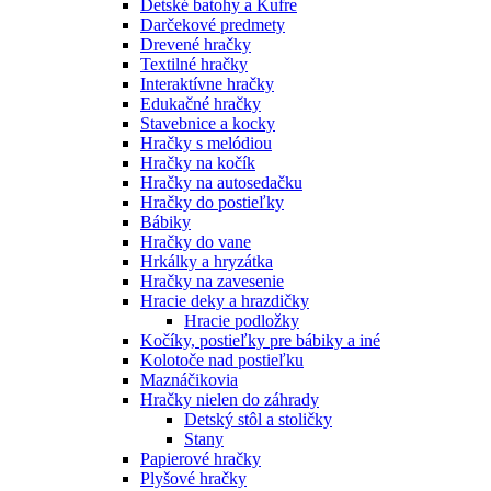
Detské batohy a Kufre
Darčekové predmety
Drevené hračky
Textilné hračky
Interaktívne hračky
Edukačné hračky
Stavebnice a kocky
Hračky s melódiou
Hračky na kočík
Hračky na autosedačku
Hračky do postieľky
Bábiky
Hračky do vane
Hrkálky a hryzátka
Hračky na zavesenie
Hracie deky a hrazdičky
Hracie podložky
Kočíky, postieľky pre bábiky a iné
Kolotoče nad postieľku
Maznáčikovia
Hračky nielen do záhrady
Detský stôl a stoličky
Stany
Papierové hračky
Plyšové hračky