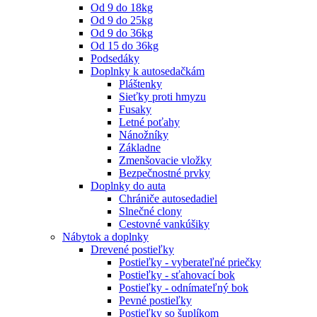
Od 9 do 18kg
Od 9 do 25kg
Od 9 do 36kg
Od 15 do 36kg
Podsedáky
Doplnky k autosedačkám
Pláštenky
Sieťky proti hmyzu
Fusaky
Letné poťahy
Nánožníky
Základne
Zmenšovacie vložky
Bezpečnostné prvky
Doplnky do auta
Chrániče autosedadiel
Slnečné clony
Cestovné vankúšiky
Nábytok a doplnky
Drevené postieľky
Postieľky - vyberateľné priečky
Postieľky - sťahovací bok
Postieľky - odnímateľný bok
Pevné postieľky
Postieľky so šuplíkom