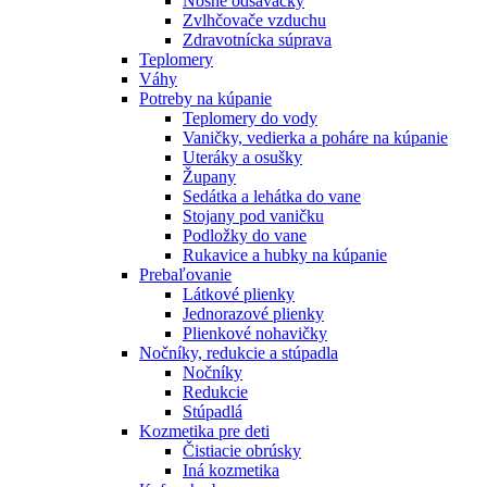
Nosné odsávačky
Zvlhčovače vzduchu
Zdravotnícka súprava
Teplomery
Váhy
Potreby na kúpanie
Teplomery do vody
Vaničky, vedierka a poháre na kúpanie
Uteráky a osušky
Župany
Sedátka a lehátka do vane
Stojany pod vaničku
Podložky do vane
Rukavice a hubky na kúpanie
Prebaľovanie
Látkové plienky
Jednorazové plienky
Plienkové nohavičky
Nočníky, redukcie a stúpadla
Nočníky
Redukcie
Stúpadlá
Kozmetika pre deti
Čistiacie obrúsky
Iná kozmetika