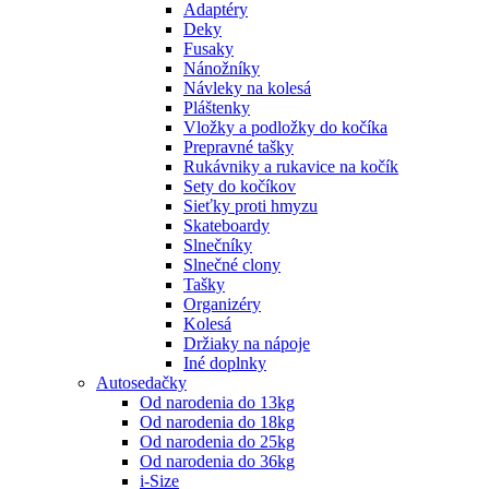
Adaptéry
Deky
Fusaky
Nánožníky
Návleky na kolesá
Pláštenky
Vložky a podložky do kočíka
Prepravné tašky
Rukávniky a rukavice na kočík
Sety do kočíkov
Sieťky proti hmyzu
Skateboardy
Slnečníky
Slnečné clony
Tašky
Organizéry
Kolesá
Držiaky na nápoje
Iné doplnky
Autosedačky
Od narodenia do 13kg
Od narodenia do 18kg
Od narodenia do 25kg
Od narodenia do 36kg
i-Size