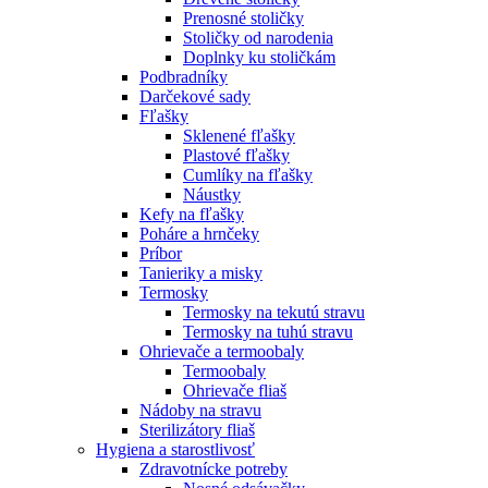
Prenosné stoličky
Stoličky od narodenia
Doplnky ku stoličkám
Podbradníky
Darčekové sady
Fľašky
Sklenené fľašky
Plastové fľašky
Cumlíky na fľašky
Náustky
Kefy na fľašky
Poháre a hrnčeky
Príbor
Tanieriky a misky
Termosky
Termosky na tekutú stravu
Termosky na tuhú stravu
Ohrievače a termoobaly
Termoobaly
Ohrievače fliaš
Nádoby na stravu
Sterilizátory fliaš
Hygiena a starostlivosť
Zdravotnícke potreby