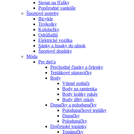
Stojan na fľašky
Popôrodné vankúše
Športové potreby
Bicykle
Trojkolky
Kolobežky
Odrážadlá
Elektrické vozítka
Sánky a fusaky do sánok
Športové doplnky
Móda
Pre dieťa
Prechodné čiapky a čelenky
Teplákové súpravičky
Body
Vtipné potlače
Body na ramienka
Body krátky rukáv
Body dlhý rukáv
Dupačky a polodupačky
Polodupačkové tepláky
Dupačky
Polodupačky
Dojčenské topánky
Topánočky