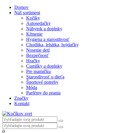
Domov
Náš sortiment
Kočíky
Autosedačky
Nábytok a doplnky
Kŕmenie
Hygiena a starostlivosť
Chodítka, lehátka, hojdačky
Nosenie detí
Bezpečnosť
Hračky
Cumlíky a doplnky
Pre mamičku
Starostlivosť o dieťa
Športové potreby
Móda
Parfémy do prania
Značky
Kontakt
0