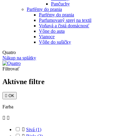
Pančuchy
Parfémy do prania
Parfémy do prania
Parfumovaný sprej na textil
Voňavá a čistá domácnosť
Vône do auta
Vianoce
Vôňe do sušičky
Quatro
Nákup na splátky
Filtrovať
Aktívne filtre

OK
Farba



Sivá
(1)