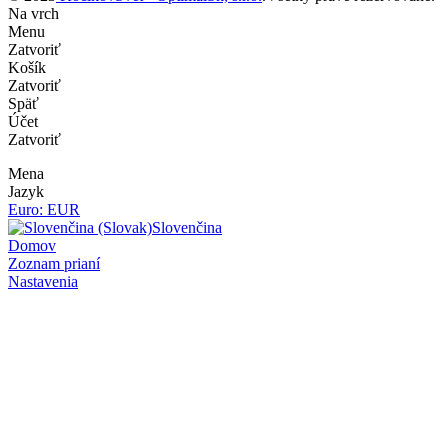
Na vrch
Menu
Zatvoriť
Košík
Zatvoriť
Späť
Účet
Zatvoriť
Mena
Jazyk
Euro: EUR
Slovenčina
Domov
Zoznam prianí
Nastavenia