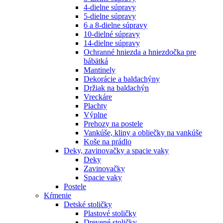
4-dielne súpravy
5-dielne súpravy
6 a 8-dielne súpravy
10-dielné súpravy
14-dielne súpravy
Ochranné hniezda a hniezdočka pre
bábätká
Mantinely
Dekorácie a baldachýny
Držiak na baldachýn
Vreckáre
Plachty
Výplne
Prehozy na postele
Vankúše, kliny a obliečky na vankúše
Koše na prádlo
Deky, zavinovačky a spacie vaky
Deky
Zavinovačky
Spacie vaky
Postele
Kŕmenie
Detské stoličky
Plastové stoličky
Drevené stoličky