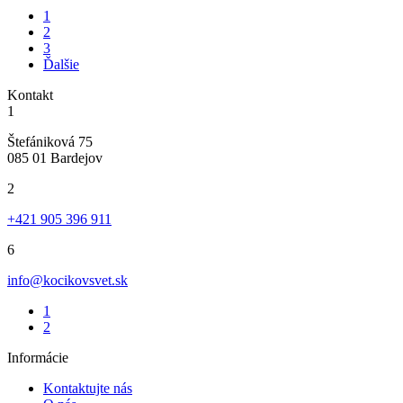
1
2
3
Ďalšie
Kontakt
1
Štefániková 75
085 01 Bardejov
2
+421 905 396 911
6
info@kocikovsvet.sk
1
2
Informácie
Kontaktujte nás