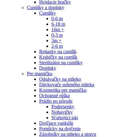
Hojdacie hračky
Cumlíky a doplnky
Cumlíky
0-6 m
6-18 m
16m +
0-3 m
3m +
2-6 m
Retiazky na cumlík
Krabičky na cumlík
Sterilizátor na cumlíky
Doplnky
Pre mamičku
Odsávačky na mlieko
Dávkovače sušeného mlieka
Kozmetika pre mamičku
Ochranné rúška
Prádlo po pôrode
Podprsenky
Nohavičky
Sťahujúci pás
Dojčiace vankúše
Pomôcky na dojčenie
Zásobníky na mlieko a stravu