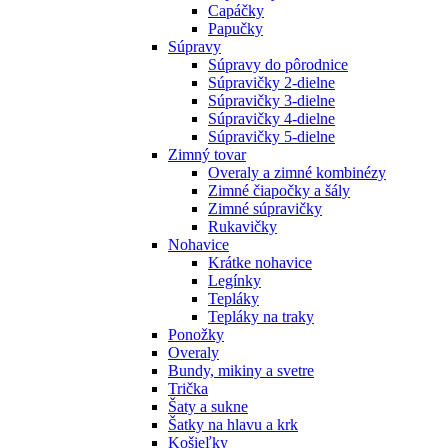
Capáčky
Papučky
Súpravy
Súpravy do pôrodnice
Súpravičky 2-dielne
Súpravičky 3-dielne
Súpravičky 4-dielne
Súpravičky 5-dielne
Zimný tovar
Overaly a zimné kombinézy
Zimné čiapočky a šály
Zimné súpravičky
Rukavičky
Nohavice
Krátke nohavice
Legínky
Tepláky
Tepláky na traky
Ponožky
Overaly
Bundy, mikiny a svetre
Trička
Šaty a sukne
Šatky na hlavu a krk
Košieľky