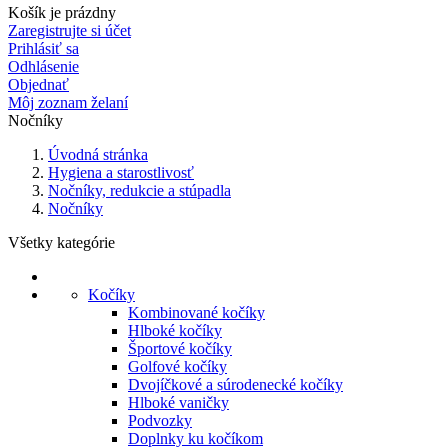
Košík je prázdny
Zaregistrujte si účet
Prihlásiť sa
Odhlásenie
Objednať
Môj zoznam želaní
Nočníky
Úvodná stránka
Hygiena a starostlivosť
Nočníky, redukcie a stúpadla
Nočníky
Všetky kategórie
Kočíky
Kombinované kočíky
Hlboké kočíky
Športové kočíky
Golfové kočíky
Dvojíčkové a súrodenecké kočíky
Hlboké vaničky
Podvozky
Doplnky ku kočíkom