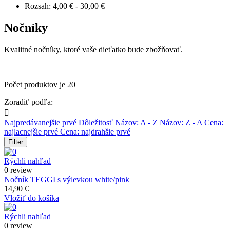
Rozsah:
4,00 € - 30,00 €
Nočníky
Kvalitné nočníky, ktoré vaše dieťatko bude zbožňovať.
Počet produktov je 20
Zoradiť podľa:

Najpredávanejšie prvé
Dôležitosť
Názov: A - Z
Názov: Z - A
Cena:
najlacnejšie prvé
Cena: najdrahšie prvé
Filter
Rýchli nahľad
0 review
Nočník TEGGI s výlevkou white/pink
14,90 €
Vložiť do košíka
Rýchli nahľad
0 review