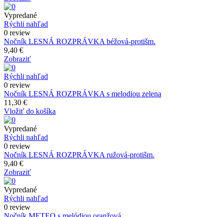
Vypredané
Rýchli nahľad
0 review
Nočník LESNÁ ROZPRÁVKA béžová-protišm.
9,40 €
Zobraziť
Rýchli nahľad
0 review
Nočník LESNÁ ROZPRÁVKA s melodiou zelena
11,30 €
Vložiť do košíka
Vypredané
Rýchli nahľad
0 review
Nočník LESNÁ ROZPRÁVKA ružová-protišm.
9,40 €
Zobraziť
Vypredané
Rýchli nahľad
0 review
Nočník METEO s melódiou oranžová