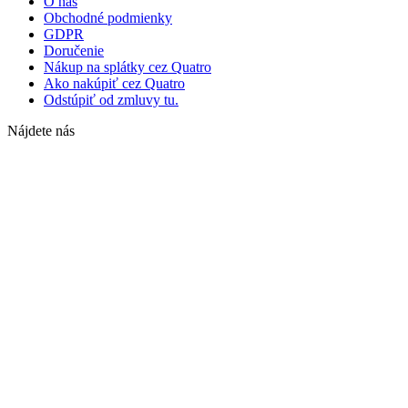
O nás
Obchodné podmienky
GDPR
Doručenie
Nákup na splátky cez Quatro
Ako nakúpiť cez Quatro
Odstúpiť od zmluvy tu.
Nájdete nás