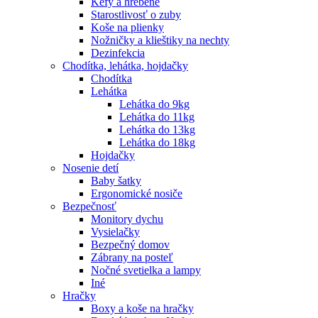
Kefy a hrebene
Starostlivosť o zuby
Koše na plienky
Nožničky a klieštiky na nechty
Dezinfekcia
Chodítka, lehátka, hojdačky
Chodítka
Lehátka
Lehátka do 9kg
Lehátka do 11kg
Lehátka do 13kg
Lehátka do 18kg
Hojdačky
Nosenie detí
Baby šatky
Ergonomické nosiče
Bezpečnosť
Monitory dychu
Vysielačky
Bezpečný domov
Zábrany na posteľ
Nočné svetielka a lampy
Iné
Hračky
Boxy a koše na hračky