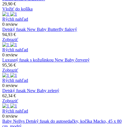
29,90 €
Vložiť do košíka
Rýchli nahľad
0 review
Detský fusak New Baby Butterfly fialový
94,93 €
Zobraziť
Rýchli nahľad
0 review
Luxusný fusak s kožušinkou New Baby červený
95,56 €
Zobraziť
Rýchli nahľad
0 review
Detský fusak New Baby zelený
62,34 €
Zobraziť
Rýchli nahľad
0 review
Baby Nellys Detský fusak do autosedačky, kočíka Macko, 45 x 80
cm, modrý