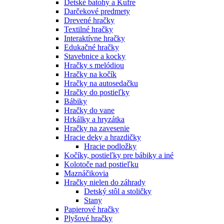
Detské batohy a Kufre
Darčekové predmety
Drevené hračky
Textilné hračky
Interaktívne hračky
Edukačné hračky
Stavebnice a kocky
Hračky s melódiou
Hračky na kočík
Hračky na autosedačku
Hračky do postieľky
Bábiky
Hračky do vane
Hrkálky a hryzátka
Hračky na zavesenie
Hracie deky a hrazdičky
Hracie podložky
Kočíky, postieľky pre bábiky a iné
Kolotoče nad postieľku
Maznáčikovia
Hračky nielen do záhrady
Detský stôl a stoličky
Stany
Papierové hračky
Plyšové hračky