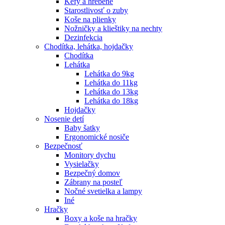
Kefy a hrebene
Starostlivosť o zuby
Koše na plienky
Nožničky a klieštiky na nechty
Dezinfekcia
Chodítka, lehátka, hojdačky
Chodítka
Lehátka
Lehátka do 9kg
Lehátka do 11kg
Lehátka do 13kg
Lehátka do 18kg
Hojdačky
Nosenie detí
Baby šatky
Ergonomické nosiče
Bezpečnosť
Monitory dychu
Vysielačky
Bezpečný domov
Zábrany na posteľ
Nočné svetielka a lampy
Iné
Hračky
Boxy a koše na hračky