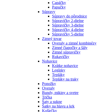
Capáčky
Papučky
Súpravy
Súpravy do pôrodnice
Súpravičky 2-dielne
Súpravičky 3-dielne
Súpravičky 4-dielne
Súpravičky 5-dielne
Zimný tovar
Overaly a zimné kombinézy
Zimné čiapočky a šály
Zimné súpravičky
Rukavičky
Nohavice
Krátke nohavice
Legínky
Tepláky
Tepláky na traky
Ponožky
Overaly
Bundy, mikiny a svetre
Trička
Šaty a sukne
Šatky na hlavu a krk
Košieľky