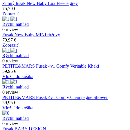
Zimný fusak New Baby Lux Fleece grey
75,79 €
Zobraziť
Rýchli nahľad
0 review
Fusak New Baby MINI růžový
79,97 €
Zobraziť
Rýchli nahľad
0 review
PETITE&MARS Fusak 4v1 Comfy Veritable Khaki
59,95 €
Vložiť do košíka
Rýchli nahľad
0 review
PETITE&MARS Fusak 4v1 Comfy Champagne Shower
59,95 €
Vložiť do košíka
Rýchli nahľad
0 review
Fusak BABY DESIGN