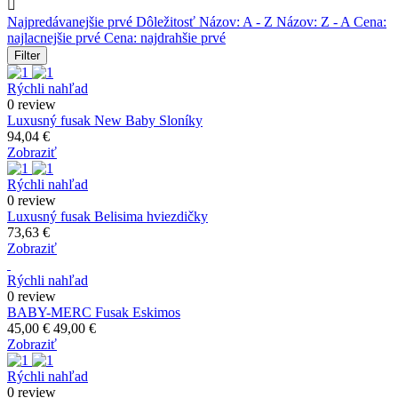

Najpredávanejšie prvé
Dôležitosť
Názov: A - Z
Názov: Z - A
Cena:
najlacnejšie prvé
Cena: najdrahšie prvé
Filter
Rýchli nahľad
0 review
Luxusný fusak New Baby Sloníky
94,04 €
Zobraziť
Rýchli nahľad
0 review
Luxusný fusak Belisima hviezdičky
73,63 €
Zobraziť
Rýchli nahľad
0 review
BABY-MERC Fusak Eskimos
45,00 €
49,00 €
Zobraziť
Rýchli nahľad
0 review