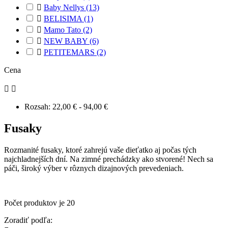

Baby Nellys
(13)

BELISIMA
(1)

Mamo Tato
(2)

NEW BABY
(6)

PETITEMARS
(2)
Cena


Rozsah:
22,00 € - 94,00 €
Fusaky
Rozmanité fusaky, ktoré zahrejú vaše dieťatko aj počas tých
najchladnejších dní. Na zimné prechádzky ako stvorené! Nech sa
páči, široký výber v rôznych dizajnových prevedeniach.
Počet produktov je 20
Zoradiť podľa: