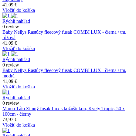
41,09 €
Vložiť do košíka
Rýchli nahľad
0 review
Baby Nellys Rastúcy fleecový fusak COMBI LUX - čierna / tm.
růžová
41,09 €
Vložiť do košíka
Rýchli nahľad
0 review
Baby Nellys Rastúcy fleecový fusak COMBI LUX - čierna / tm.
modrá
41,09 €
Vložiť do košíka
Rýchli nahľad
0 review
Mamo Táto Zimný fusak Lux s kožušinkou, Kvety Tropic, 50 x
100cm - čierny
73,97 €
Vložiť do košíka
Rýchli nahľad