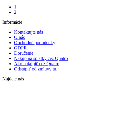
1
2
Informácie
Kontaktujte nás
O nás
Obchodné podmienky
GDPR
Doručenie
Nákup na splátky cez Quatro
Ako nakúpiť cez Quatro
Odstúpiť od zmluvy tu.
Nájdete nás