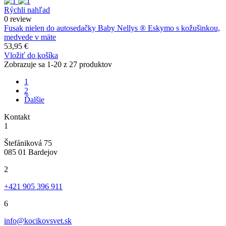
Rýchli nahľad
0 review
Fusak nielen do autosedačky Baby Nellys ® Eskymo s kožušinkou,
medvede v mäte
53,95 €
Vložiť do košíka
Zobrazuje sa 1-20 z 27 produktov
1
2
Ďalšie
Kontakt
1
Štefániková 75
085 01 Bardejov
2
+421 905 396 911
6
info@kocikovsvet.sk