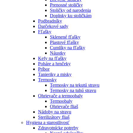
Prenosné stoličky
Stoličky od narodenia
Doplnky ku stoličkám
Podbradníky
Darčekové sady
Fľašky
Sklenené fľašky
Plastové fľašky
Cumlíky na fľašky
Náustky
Kefy na fľašky
Poháre a hrnčeky
Príbor
Tanieriky a misky
Termosky
Termosky na tekutú stravu
Termosky na tuhú stravu
Ohrievače a termoobaly
Termoobaly
Ohrievače fliaš
Nádoby na stravu
Sterilizátory fliaš
Hygiena a starostlivosť
Zdravotnícke potreby