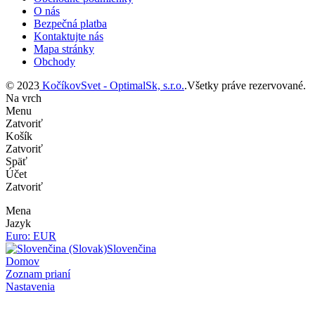
O nás
Bezpečná platba
Kontaktujte nás
Mapa stránky
Obchody
© 2023
KočíkovSvet - OptimalSk, s.r.o.
.Všetky práve rezervované.
Na vrch
Menu
Zatvoriť
Košík
Zatvoriť
Späť
Účet
Zatvoriť
Mena
Jazyk
Euro: EUR
Slovenčina
Domov
Zoznam prianí
Nastavenia