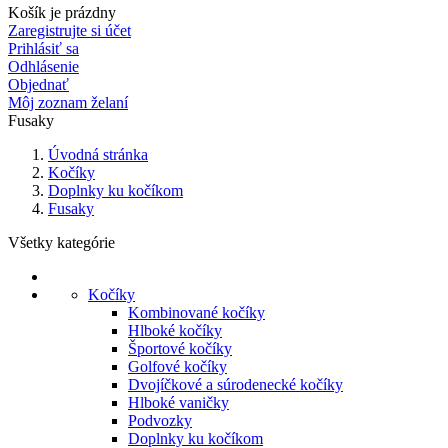
Košík je prázdny
Zaregistrujte si účet
Prihlásiť sa
Odhlásenie
Objednať
Môj zoznam želaní
Fusaky
Úvodná stránka
Kočíky
Doplnky ku kočíkom
Fusaky
Všetky kategórie
Kočíky
Kombinované kočíky
Hlboké kočíky
Športové kočíky
Golfové kočíky
Dvojíčkové a súrodenecké kočíky
Hlboké vaničky
Podvozky
Doplnky ku kočíkom