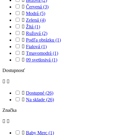

Béžová
(2)

Červená
(3)

Modrá
(5)

Zelená
(4)

Žltá
(1)

Ružová
(2)

Podľa obrázku
(1)

Fialová
(1)

Tmavomodrá
(1)

09 svetlosivá
(1)
Dostupnosť



Dostupné
(26)

Na sklade
(26)
Značka



Baby Merc
(1)