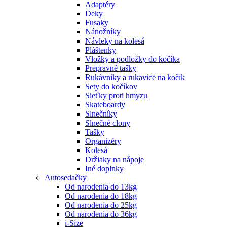
Adaptéry
Deky
Fusaky
Nánožníky
Návleky na kolesá
Pláštenky
Vložky a podložky do kočíka
Prepravné tašky
Rukávniky a rukavice na kočík
Sety do kočíkov
Sieťky proti hmyzu
Skateboardy
Slnečníky
Slnečné clony
Tašky
Organizéry
Kolesá
Držiaky na nápoje
Iné doplnky
Autosedačky
Od narodenia do 13kg
Od narodenia do 18kg
Od narodenia do 25kg
Od narodenia do 36kg
i-Size