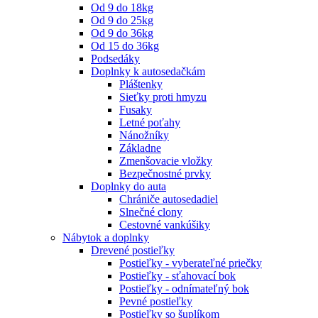
Od 9 do 18kg
Od 9 do 25kg
Od 9 do 36kg
Od 15 do 36kg
Podsedáky
Doplnky k autosedačkám
Pláštenky
Sieťky proti hmyzu
Fusaky
Letné poťahy
Nánožníky
Základne
Zmenšovacie vložky
Bezpečnostné prvky
Doplnky do auta
Chrániče autosedadiel
Slnečné clony
Cestovné vankúšiky
Nábytok a doplnky
Drevené postieľky
Postieľky - vyberateľné priečky
Postieľky - sťahovací bok
Postieľky - odnímateľný bok
Pevné postieľky
Postieľky so šuplíkom