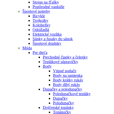
Stojan na fľašky
Popôrodné vankúše
Športové potreby
Bicykle
Trojkolky
Kolobežky
Odrážadlá
Elektrické vozítka
Sánky a fusaky do sánok
Športové doplnky
Móda
Pre dieťa
Prechodné čiapky a čelenky
Teplákové súpravičky
Body
Vtipné potlače
Body na ramienka
Body krátky rukáv
Body dlhý rukáv
Dupačky a polodupačky
Polodupačkové tepláky
Dupačky
Polodupačky
Dojčenské topánky
Topánočky