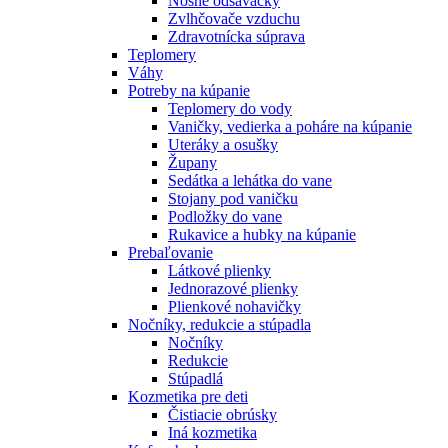
Nosné odsávačky
Zvlhčovače vzduchu
Zdravotnícka súprava
Teplomery
Váhy
Potreby na kúpanie
Teplomery do vody
Vaničky, vedierka a poháre na kúpanie
Uteráky a osušky
Župany
Sedátka a lehátka do vane
Stojany pod vaničku
Podložky do vane
Rukavice a hubky na kúpanie
Prebaľovanie
Látkové plienky
Jednorazové plienky
Plienkové nohavičky
Nočníky, redukcie a stúpadla
Nočníky
Redukcie
Stúpadlá
Kozmetika pre deti
Čistiacie obrúsky
Iná kozmetika