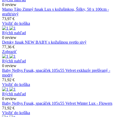
0 review
Mamo Táto Zimný fusak Lux s kožušinkou, Šišky, 50 x 100cm -
grafit/sivý
73,97 €
Vložiť do košíka
Rýchli nahľad
0 review
Detsky fusak NEW BABY s kožušinou svetlo sivý
77,36 €
Zobraziť
Rýchli nahľad
0 review
Baby Nellys Fusak, spacáček 105x55 Velvet exkluzív prešívaný -
modrý
71,92 €
Vložiť do košíka
Rýchli nahľad
0 review
Baby Nellys Fusak, spacáček 105x55 Velvet Winter Lux - Flowers
71,92 €
Vložiť do košíka