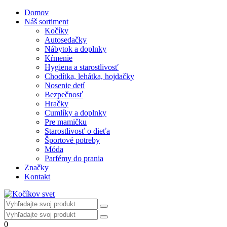
Domov
Náš sortiment
Kočíky
Autosedačky
Nábytok a doplnky
Kŕmenie
Hygiena a starostlivosť
Chodítka, lehátka, hojdačky
Nosenie detí
Bezpečnosť
Hračky
Cumlíky a doplnky
Pre mamičku
Starostlivosť o dieťa
Športové potreby
Móda
Parfémy do prania
Značky
Kontakt
0