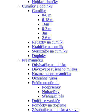
Hojdacie hračky
Cumlíky a doplnky
Cumlíky
0-6 m
6-18 m
16m +
0-3 m
3m +
2-6 m
Retiazky na cumlík
Krabičky na cumlík
Sterilizátor na cumlíky
Doplnky
Pre mamičku
Odsávačky na mlieko
Dávkovače sušeného mlieka
Kozmetika pre mamičku
Ochranné rúška
Prádlo po pôrode
Podprsenky
Nohavičky
Sťahujúci pás
Dojčiace vankúše
Pomôcky na dojčenie
Zásobníky na mlieko a stravu