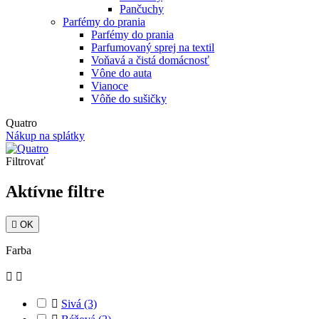
Pančuchy
Parfémy do prania
Parfémy do prania
Parfumovaný sprej na textil
Voňavá a čistá domácnosť
Vône do auta
Vianoce
Vôňe do sušičky
Quatro
Nákup na splátky
Filtrovať
Aktívne filtre

OK
Farba



Sivá
(3)