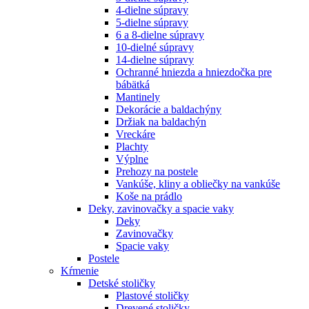
4-dielne súpravy
5-dielne súpravy
6 a 8-dielne súpravy
10-dielné súpravy
14-dielne súpravy
Ochranné hniezda a hniezdočka pre
bábätká
Mantinely
Dekorácie a baldachýny
Držiak na baldachýn
Vreckáre
Plachty
Výplne
Prehozy na postele
Vankúše, kliny a obliečky na vankúše
Koše na prádlo
Deky, zavinovačky a spacie vaky
Deky
Zavinovačky
Spacie vaky
Postele
Kŕmenie
Detské stoličky
Plastové stoličky
Drevené stoličky