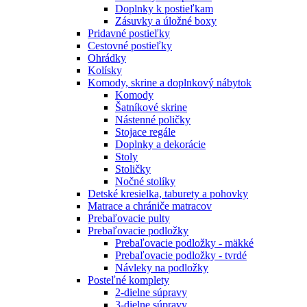
Doplnky k postieľkam
Zásuvky a úložné boxy
Pridavné postieľky
Cestovné postieľky
Ohrádky
Kolísky
Komody, skrine a doplnkový nábytok
Komody
Šatníkové skrine
Nástenné poličky
Stojace regále
Doplnky a dekorácie
Stoly
Stoličky
Nočné stolíky
Detské kresielka, taburety a pohovky
Matrace a chrániče matracov
Prebaľovacie pulty
Prebaľovacie podložky
Prebaľovacie podložky - mäkké
Prebaľovacie podložky - tvrdé
Návleky na podložky
Posteľné komplety
2-dielne súpravy
3-dielne súpravy