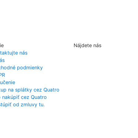
ie
Nájdete nás
taktujte nás
ás
hodné podmienky
PR
učenie
up na splátky cez Quatro
 nakúpiť cez Quatro
túpiť od zmluvy tu.