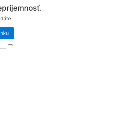
príjemnosť.
dáte.
ánku