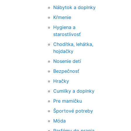
Nábytok a doplnky
Kŕmenie
Hygiena a
starostlivosť
Chodítka, lehátka,
hojdačky
Nosenie detí
Bezpečnosť
Hračky
Cumlíky a doplnky
Pre mamičku
Športové potreby
Móda
Parfémy do prania