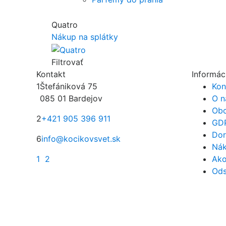
Quatro
Nákup na splátky
Filtrovať
Kontakt
Informác
1
Štefániková 75
Kon
085 01 Bardejov
O n
Obc
2
+421 905 396 911
GD
Dor
6
info@kocikovsvet.sk
Nák
1
2
Ako
Ods