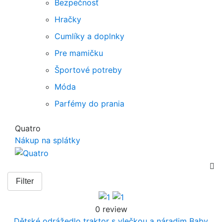
Bezpečnosť
Hračky
Cumlíky a doplnky
Pre mamičku
Športové potreby
Móda
Parfémy do prania
Quatro
Nákup na splátky

Filter
0 review
Dětské odrážedlo traktor s vlečkou a náradim Baby