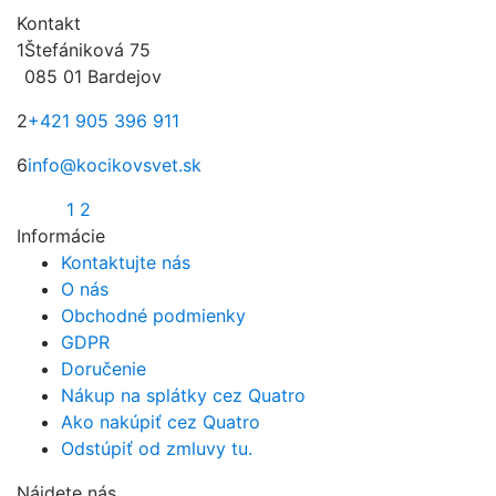
Kontakt
1
Štefániková 75
085 01 Bardejov
2
+421 905 396 911
6
info@kocikovsvet.sk
1
2
Informácie
Kontaktujte nás
O nás
Obchodné podmienky
GDPR
Doručenie
Nákup na splátky cez Quatro
Ako nakúpiť cez Quatro
Odstúpiť od zmluvy tu.
Nájdete nás