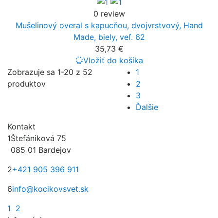
0 review
Mušelinový overal s kapucňou, dvojvrstvový, Hand
Made, biely, veľ. 62
35,73 €
Vložiť do košíka
Zobrazuje sa 1-20 z 52
1
produktov
2
3
Ďalšie
Kontakt
1
Štefániková 75
085 01 Bardejov
2
+421 905 396 911
6
info@kocikovsvet.sk
1
2