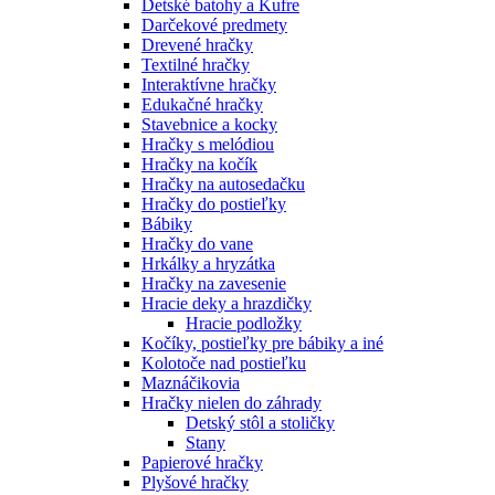
Detské batohy a Kufre
Darčekové predmety
Drevené hračky
Textilné hračky
Interaktívne hračky
Edukačné hračky
Stavebnice a kocky
Hračky s melódiou
Hračky na kočík
Hračky na autosedačku
Hračky do postieľky
Bábiky
Hračky do vane
Hrkálky a hryzátka
Hračky na zavesenie
Hracie deky a hrazdičky
Hracie podložky
Kočíky, postieľky pre bábiky a iné
Kolotoče nad postieľku
Maznáčikovia
Hračky nielen do záhrady
Detský stôl a stoličky
Stany
Papierové hračky
Plyšové hračky