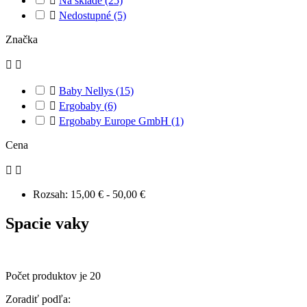

Na sklade
(25)

Nedostupné
(5)
Značka



Baby Nellys
(15)

Ergobaby
(6)

Ergobaby Europe GmbH
(1)
Cena


Rozsah:
15,00 € - 50,00 €
Spacie vaky
Počet produktov je 20
Zoradiť podľa: