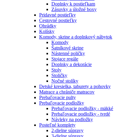
Doplnky k postieľkam
Zásuvky a úložné boxy
Pridavné postieľky
Cestovné postieľky
Ohrádky
Kolísky
Komody, skrine a doplnkový nábytok
Komody
Šatníkové skrine
Nástenné poličky
Stojace regále
Doplnky a dekorácie
Stoly
Stoličky
Nočné stolíky
Detské kresielka, taburety a pohovky
Matrace a chrániče matracov
Prebaľovacie pulty
Prebaľovacie podložky
Prebaľovacie podložky - mäkké
Prebaľovacie podložky - tvrdé
Návleky na podložky
Posteľné komplety
2-dielne súpravy
3-dielne súpravy