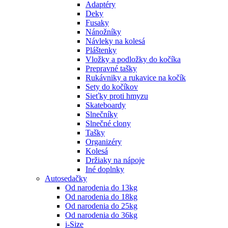
Adaptéry
Deky
Fusaky
Nánožníky
Návleky na kolesá
Pláštenky
Vložky a podložky do kočíka
Prepravné tašky
Rukávniky a rukavice na kočík
Sety do kočíkov
Sieťky proti hmyzu
Skateboardy
Slnečníky
Slnečné clony
Tašky
Organizéry
Kolesá
Držiaky na nápoje
Iné doplnky
Autosedačky
Od narodenia do 13kg
Od narodenia do 18kg
Od narodenia do 25kg
Od narodenia do 36kg
i-Size