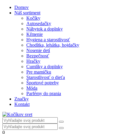
Domov
Náš sortiment
Kočíky
Autosedačky
Nábytok a doplnky
Kŕmenie
Hygiena a starostlivosť
Chodítka, lehátka, hojdačky
Nosenie detí
Bezpečnosť
Hračky
Cumlíky a doplnky
Pre mamičku
Starostlivosť o dieťa
Športové potreby
Móda
Parfémy do prania
Značky
Kontakt
0