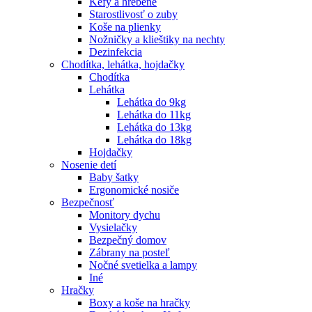
Kefy a hrebene
Starostlivosť o zuby
Koše na plienky
Nožničky a klieštiky na nechty
Dezinfekcia
Chodítka, lehátka, hojdačky
Chodítka
Lehátka
Lehátka do 9kg
Lehátka do 11kg
Lehátka do 13kg
Lehátka do 18kg
Hojdačky
Nosenie detí
Baby šatky
Ergonomické nosiče
Bezpečnosť
Monitory dychu
Vysielačky
Bezpečný domov
Zábrany na posteľ
Nočné svetielka a lampy
Iné
Hračky
Boxy a koše na hračky