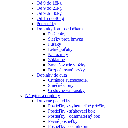
Od 9 do 18kg
Od 9 do 25kg
Od 9 do 36kg
Od 15 do 36kg
Podsedáky
Doplnky k autosedačkám
Pláštenky
Sieťky proti hmyzu
Fusaky
Letné poťahy
Nánožníky
Základne
Zmenšovacie vložky
Bezpečnostné prvky
Doplnky do auta
Chrániče autosedadiel
Slnečné clony
Cestovné vankúšiky
Nábytok a doplnky
Drevené postieľky
Postieľky - vyberateľné priečky
Postieľky - sťahovací bok
Postieľky - odnímateľný bok
Pevné postieľky
Postieľky so šuplíkom