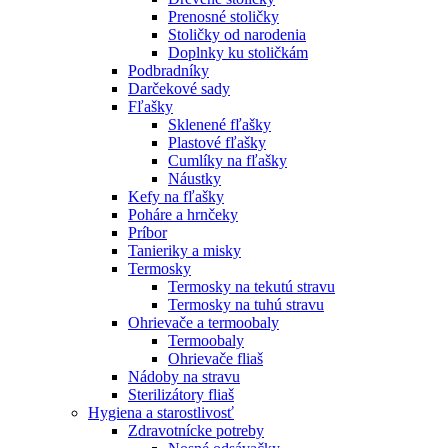
Prenosné stoličky
Stoličky od narodenia
Doplnky ku stoličkám
Podbradníky
Darčekové sady
Fľašky
Sklenené fľašky
Plastové fľašky
Cumlíky na fľašky
Náustky
Kefy na fľašky
Poháre a hrnčeky
Príbor
Tanieriky a misky
Termosky
Termosky na tekutú stravu
Termosky na tuhú stravu
Ohrievače a termoobaly
Termoobaly
Ohrievače fliaš
Nádoby na stravu
Sterilizátory fliaš
Hygiena a starostlivosť
Zdravotnícke potreby