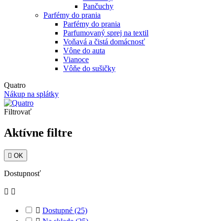
Pančuchy
Parfémy do prania
Parfémy do prania
Parfumovaný sprej na textil
Voňavá a čistá domácnosť
Vône do auta
Vianoce
Vôňe do sušičky
Quatro
Nákup na splátky
Filtrovať
Aktívne filtre

OK
Dostupnosť



Dostupné
(25)