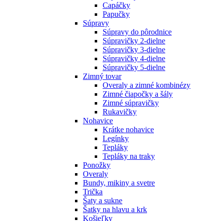
Capáčky
Papučky
Súpravy
Súpravy do pôrodnice
Súpravičky 2-dielne
Súpravičky 3-dielne
Súpravičky 4-dielne
Súpravičky 5-dielne
Zimný tovar
Overaly a zimné kombinézy
Zimné čiapočky a šály
Zimné súpravičky
Rukavičky
Nohavice
Krátke nohavice
Legínky
Tepláky
Tepláky na traky
Ponožky
Overaly
Bundy, mikiny a svetre
Trička
Šaty a sukne
Šatky na hlavu a krk
Košieľky