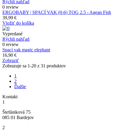
Rýchli nahľad
0 review
ERGOBABY | SPACÍ VAK (0-6) TOG 2.5 - Agean Fish
39,99 €
Vložiť do košíka
Vypredané
Rýchli nahľad
0 review
Spací vak magic elephant
16,90 €
Zobraziť
Zobrazuje sa 1-20 z 31 produktov
1
2
Ďalšie
Kontakt
1
Štefániková 75
085 01 Bardejov
2