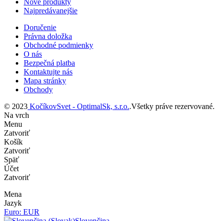
Nové produkty
Najpredávanejšie
Doručenie
Právna doložka
Obchodné podmienky
O nás
Bezpečná platba
Kontaktujte nás
Mapa stránky
Obchody
© 2023
KočíkovSvet - OptimalSk, s.r.o.
.Všetky práve rezervované.
Na vrch
Menu
Zatvoriť
Košík
Zatvoriť
Späť
Účet
Zatvoriť
Mena
Jazyk
Euro: EUR
Slovenčina