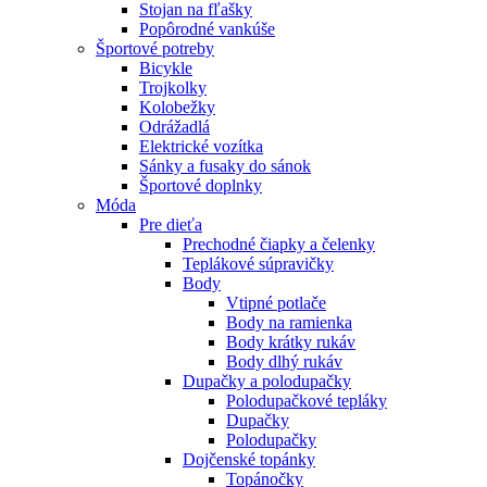
Stojan na fľašky
Popôrodné vankúše
Športové potreby
Bicykle
Trojkolky
Kolobežky
Odrážadlá
Elektrické vozítka
Sánky a fusaky do sánok
Športové doplnky
Móda
Pre dieťa
Prechodné čiapky a čelenky
Teplákové súpravičky
Body
Vtipné potlače
Body na ramienka
Body krátky rukáv
Body dlhý rukáv
Dupačky a polodupačky
Polodupačkové tepláky
Dupačky
Polodupačky
Dojčenské topánky
Topánočky