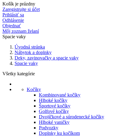
Košík je prázdny
Zaregistrujte si účet
Prihlásiť sa
Odhlásenie
Objednať
Môj zoznam želaní
Spacie vaky
Úvodná stránka
Nábytok a doplnky
Deky, zavinovačky a spacie vaky
Spacie vaky
Všetky kategórie
Kočíky
Kombinované kočíky
Hlboké kočíky
Športové kočíky
Golfové kočíky
Dvojíčkové a súrodenecké kočíky
Hlboké vaničky
Podvozky
Doplnky ku kočíkom