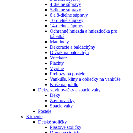
4-dielne súpravy
5-dielne súpravy
6 a 8-dielne súpravy
10-dielné súpravy
14-dielne súpravy
Ochranné hniezda a hniezdočka pre
bábätká
Mantinely
Dekorácie a baldachýny
Držiak na baldachýn
Vreckáre
Plachty
Výplne
Prehozy na postele
Vankúše, kliny a obliečky na vankúše
Koše na prádlo
Deky, zavinovačky a spacie vaky
Deky
Zavinovačky
Spacie vaky
Postele
Kŕmenie
Detské stoličky
Plastové stoličky
Drevené stoličky