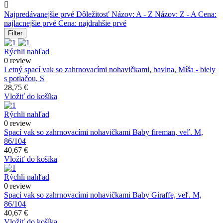

Najpredávanejšie prvé
Dôležitosť
Názov: A - Z
Názov: Z - A
Cena:
najlacnejšie prvé
Cena: najdrahšie prvé
Filter
Rýchli nahľad
0 review
Letný spací vak so zahrnovacími nohavičkami, bavlna, Míša - biely
s potlačou, S
28,75 €
Vložiť do košíka
Rýchli nahľad
0 review
Spací vak so zahrnovacími nohavičkami Baby fireman, veľ. M,
86/104
40,67 €
Vložiť do košíka
Rýchli nahľad
0 review
Spací vak so zahrnovacími nohavičkami Baby Giraffe, veľ. M,
86/104
40,67 €
Vložiť do košíka