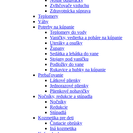
Nosné odsávačky
Zvlhčovače vzduchu
Zdravotnícka súprava
Teplomery
Váhy
Potreby na kúpanie
Teplomery do vody
Vaničky, vedierka a poháre na kúpanie
Uteráky a osušky
Župany
Sedátka a lehátka do vane
Stojany pod vaničku
Podložky do vane
Rukavice a hubky na kúpanie
Prebaľovanie
Látkové plienky
Jednorazové plienky
Plienkové nohavičky
Nočníky, redukcie a stúpadla
Nočníky
Redukcie
Stúpadlá
Kozmetika pre deti
Čistiacie obrúsky
Iná kozmetika