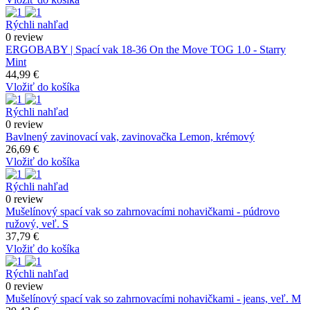
Rýchli nahľad
0 review
ERGOBABY | Spací vak 18-36 On the Move TOG 1.0 - Starry
Mint
44,99 €
Vložiť do košíka
Rýchli nahľad
0 review
Bavlnený zavinovací vak, zavinovačka Lemon, krémový
26,69 €
Vložiť do košíka
Rýchli nahľad
0 review
Mušelínový spací vak so zahrnovacími nohavičkami - púdrovo
ružový, veľ. S
37,79 €
Vložiť do košíka
Rýchli nahľad
0 review
Mušelínový spací vak so zahrnovacími nohavičkami - jeans, veľ. M