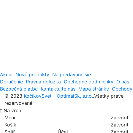
Akcia
Nové produkty
Najpredávanejšie
Doručenie
Právna doložka
Obchodné podmienky
O nás
Bezpečná platba
Kontaktujte nás
Mapa stránky
Obchody
© 2023
KočíkovSvet - OptimalSk, s.r.o.
.Všetky práve
rezervované.
Na vrch
Menu
Zatvoriť
Košík
Zatvoriť
Späť
Účet
Zatvoriť