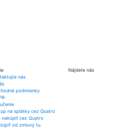
ie
Nájdete nás
taktujte nás
ás
hodné podmienky
PR
učenie
up na splátky cez Quatro
 nakúpiť cez Quatro
túpiť od zmluvy tu.