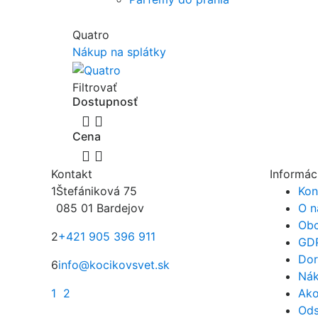
Quatro
Nákup na splátky
Filtrovať
Dostupnosť


Cena


Kontakt
Informác
1
Štefániková 75
Kon
085 01 Bardejov
O n
Obc
2
+421 905 396 911
GD
Dor
6
info@kocikovsvet.sk
Nák
1
2
Ako
Ods