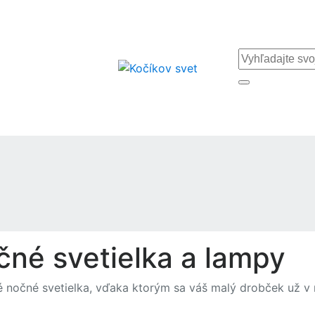
né svetielka a lampy
 nočné svetielka, vďaka ktorým sa váš malý drobček už v 