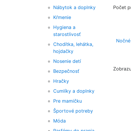
Nábytok a doplnky
Počet p
Kŕmenie
Hygiena a
starostlivosť
Nočné
Chodítka, lehátka,
hojdačky
Nosenie detí
Zobrazu
Bezpečnosť
Hračky
Cumlíky a doplnky
Pre mamičku
Športové potreby
Móda
Parfémy do prania