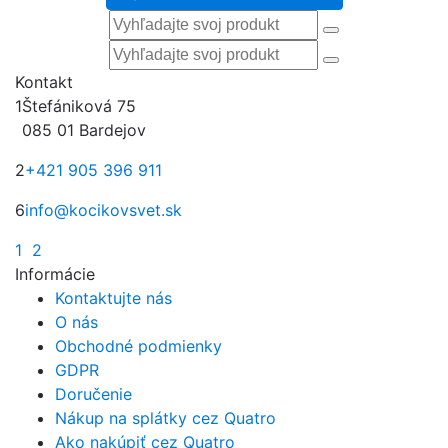
Kontakt
1
Štefániková 75
085 01 Bardejov
2
+421 905 396 911
6
info@kocikovsvet.sk
1
2
Informácie
Kontaktujte nás
O nás
Obchodné podmienky
GDPR
Doručenie
Nákup na splátky cez Quatro
Ako nakúpiť cez Quatro