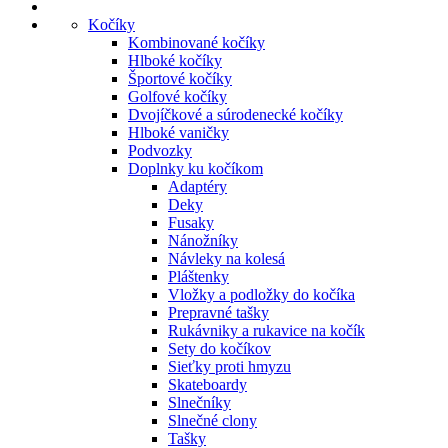
Kočíky
Kombinované kočíky
Hlboké kočíky
Športové kočíky
Golfové kočíky
Dvojíčkové a súrodenecké kočíky
Hlboké vaničky
Podvozky
Doplnky ku kočíkom
Adaptéry
Deky
Fusaky
Nánožníky
Návleky na kolesá
Pláštenky
Vložky a podložky do kočíka
Prepravné tašky
Rukávniky a rukavice na kočík
Sety do kočíkov
Sieťky proti hmyzu
Skateboardy
Slnečníky
Slnečné clony
Tašky