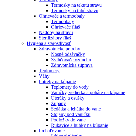
Termosky na tekutú stravu
Termosky na tuhú stravu
Ohrievače a termoobaly
Termoobaly
Ohrievače fliaš
Nádoby na stravu
Sterilizátory fliaš
Hygiena a starostlivosť
Zdravotnícke potreby
Nosné odsávačky
Zvlhčovače vzduchu
Zdravotnícka súprava
Teplomery
Váhy
Potreby na kúpanie
Teplomery do vody
Vaničky, vedierka a poháre na kúpanie
Uteráky a osušky
Župany
Sedátka a lehátka do vane
Stojany pod vaničku
Podložky do vane
Rukavice a hubky na kúpanie
Prebaľovanie