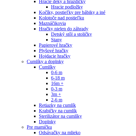
Hracie deky a hrazdičky
Hracie podložky
Kočíky, postieľky pre bábiky a iné
Kolotoče nad postieľku
Maznáčikovia
Hračky nielen do záhrady
Detský stôl a stoličky
Stany
Papierové hračky
Plyšové hračky
Hojdacie hračky
Cumlíky a doplnky
Cumlíky
0-6 m
6-18 m
16m +
0-3 m
3m +
2-6 m
Retiazky na cumlík
Krabičky na cumlík
Sterilizátor na cumlíky
Doplnky
Pre mamičku
Odsávačky na mlieko