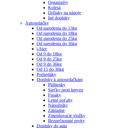
Organizéry
Kolesá
Držiaky na nápoje
Iné doplnky
Autosedačky
Od narodenia do 13kg
Od narodenia do 18kg
Od narodenia do 25kg
Od narodenia do 36kg
i-Size
Od 9 do 18kg
Od 9 do 25kg
Od 9 do 36kg
Od 15 do 36kg
Podsedáky
Doplnky k autosedačkám
Pláštenky
Sieťky proti hmyzu
Fusaky
Letné poťahy
Nánožníky
Základne
Zmenšovacie vložky
Bezpečnostné prvky
Doplnky do auta