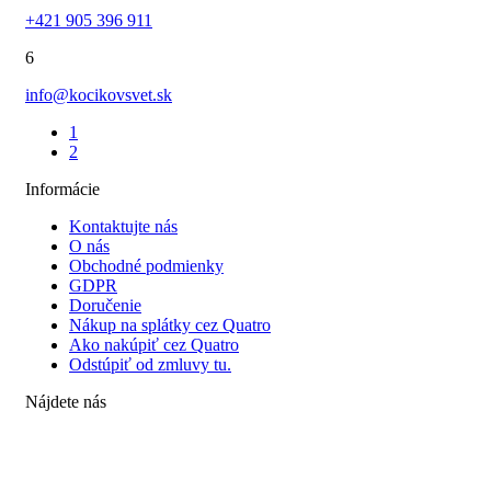
+421 905 396 911
6
info@kocikovsvet.sk
1
2
Informácie
Kontaktujte nás
O nás
Obchodné podmienky
GDPR
Doručenie
Nákup na splátky cez Quatro
Ako nakúpiť cez Quatro
Odstúpiť od zmluvy tu.
Nájdete nás