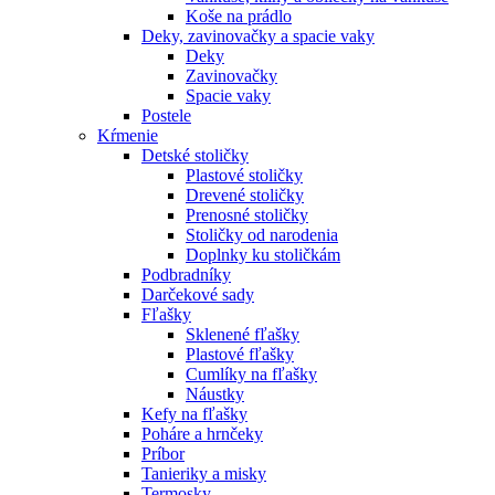
Koše na prádlo
Deky, zavinovačky a spacie vaky
Deky
Zavinovačky
Spacie vaky
Postele
Kŕmenie
Detské stoličky
Plastové stoličky
Drevené stoličky
Prenosné stoličky
Stoličky od narodenia
Doplnky ku stoličkám
Podbradníky
Darčekové sady
Fľašky
Sklenené fľašky
Plastové fľašky
Cumlíky na fľašky
Náustky
Kefy na fľašky
Poháre a hrnčeky
Príbor
Tanieriky a misky
Termosky