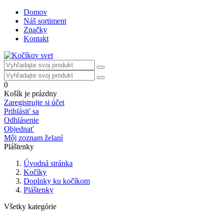
Domov
Náš sortiment
Značky
Kontakt
0
Košík je prázdny
Zaregistrujte si účet
Prihlásiť sa
Odhlásenie
Objednať
Môj zoznam želaní
Pláštenky
Úvodná stránka
Kočíky
Doplnky ku kočíkom
Pláštenky
Všetky kategórie