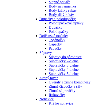
Vtipné potlače
Body na ramienka
Body krátky rukáv
Body dlhý rukáv
Dupačky a polodupačky
Polodupačkové tepláky
Dupačky
Polodupačky
Dojčenské topánky
Topánočky
Capáčky
Papučky
Súpravy
Súpravy do pôrodnice
Súpravičky 2-dielne
Súpravičky 3-dielne
Súpravičky 4-dielne
Súpravičky 5-dielne
Zimný tovar
Overaly a zimné kombinézy
Zimné čiapočky a šály
Zimné súpravičky
Rukavičky
Nohavice
Krátke nohavice