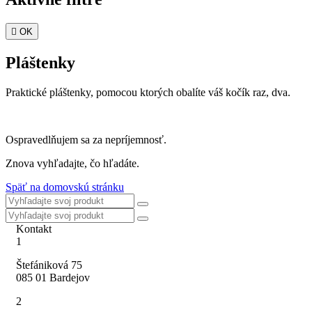

OK
Pláštenky
Praktické pláštenky, pomocou ktorých obalíte váš kočík raz, dva.
Ospravedlňujem sa za nepríjemnosť.
Znova vyhľadajte, čo hľadáte.
Späť na domovskú stránku
Kontakt
1
Štefániková 75
085 01 Bardejov
2