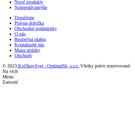
Nové produkty
Najpredávanejšie
Doručenie
Právna doložka
Obchodné podmienky
O nás
Bezpečná platba
Kontaktujte nás
Mapa stránky
Obchody
© 2023
KočíkovSvet - OptimalSk, s.r.o.
.Všetky práve rezervované.
Na vrch
Menu
Zatvoriť