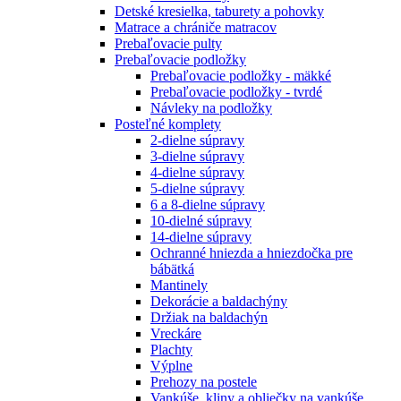
Detské kresielka, taburety a pohovky
Matrace a chrániče matracov
Prebaľovacie pulty
Prebaľovacie podložky
Prebaľovacie podložky - mäkké
Prebaľovacie podložky - tvrdé
Návleky na podložky
Posteľné komplety
2-dielne súpravy
3-dielne súpravy
4-dielne súpravy
5-dielne súpravy
6 a 8-dielne súpravy
10-dielné súpravy
14-dielne súpravy
Ochranné hniezda a hniezdočka pre
bábätká
Mantinely
Dekorácie a baldachýny
Držiak na baldachýn
Vreckáre
Plachty
Výplne
Prehozy na postele
Vankúše, kliny a obliečky na vankúše