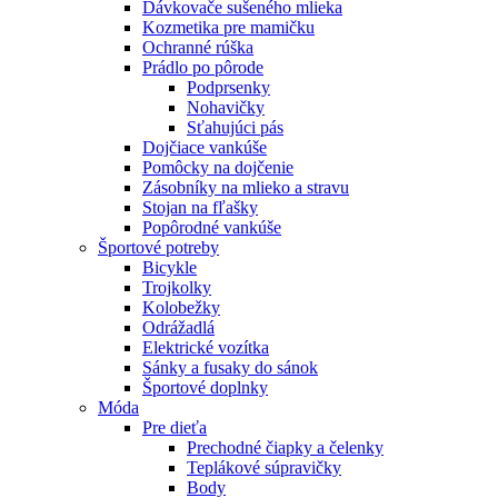
Dávkovače sušeného mlieka
Kozmetika pre mamičku
Ochranné rúška
Prádlo po pôrode
Podprsenky
Nohavičky
Sťahujúci pás
Dojčiace vankúše
Pomôcky na dojčenie
Zásobníky na mlieko a stravu
Stojan na fľašky
Popôrodné vankúše
Športové potreby
Bicykle
Trojkolky
Kolobežky
Odrážadlá
Elektrické vozítka
Sánky a fusaky do sánok
Športové doplnky
Móda
Pre dieťa
Prechodné čiapky a čelenky
Teplákové súpravičky
Body