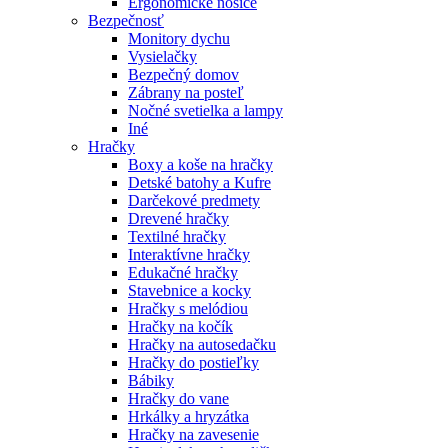
Ergonomické nosiče
Bezpečnosť
Monitory dychu
Vysielačky
Bezpečný domov
Zábrany na posteľ
Nočné svetielka a lampy
Iné
Hračky
Boxy a koše na hračky
Detské batohy a Kufre
Darčekové predmety
Drevené hračky
Textilné hračky
Interaktívne hračky
Edukačné hračky
Stavebnice a kocky
Hračky s melódiou
Hračky na kočík
Hračky na autosedačku
Hračky do postieľky
Bábiky
Hračky do vane
Hrkálky a hryzátka
Hračky na zavesenie