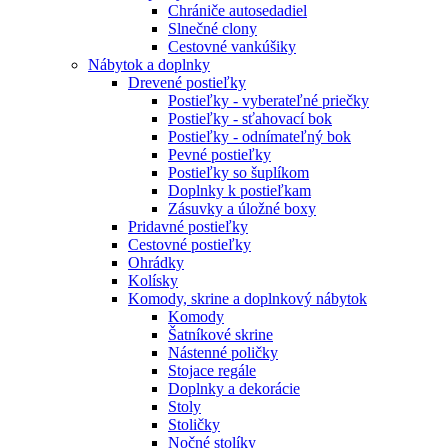
Chrániče autosedadiel
Slnečné clony
Cestovné vankúšiky
Nábytok a doplnky
Drevené postieľky
Postieľky - vyberateľné priečky
Postieľky - sťahovací bok
Postieľky - odnímateľný bok
Pevné postieľky
Postieľky so šuplíkom
Doplnky k postieľkam
Zásuvky a úložné boxy
Pridavné postieľky
Cestovné postieľky
Ohrádky
Kolísky
Komody, skrine a doplnkový nábytok
Komody
Šatníkové skrine
Nástenné poličky
Stojace regále
Doplnky a dekorácie
Stoly
Stoličky
Nočné stolíky