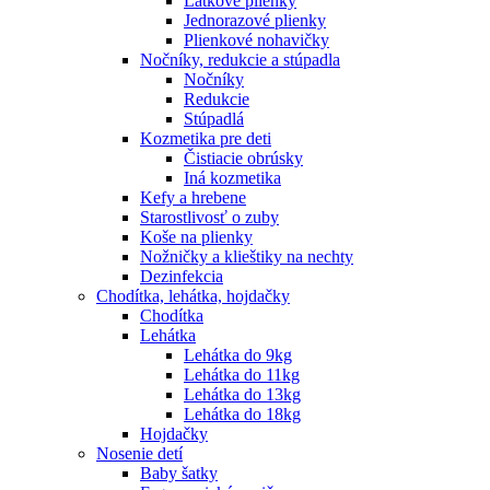
Látkové plienky
Jednorazové plienky
Plienkové nohavičky
Nočníky, redukcie a stúpadla
Nočníky
Redukcie
Stúpadlá
Kozmetika pre deti
Čistiacie obrúsky
Iná kozmetika
Kefy a hrebene
Starostlivosť o zuby
Koše na plienky
Nožničky a klieštiky na nechty
Dezinfekcia
Chodítka, lehátka, hojdačky
Chodítka
Lehátka
Lehátka do 9kg
Lehátka do 11kg
Lehátka do 13kg
Lehátka do 18kg
Hojdačky
Nosenie detí
Baby šatky