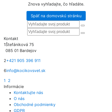
Znova vyhľadajte, čo hľadáte.
Späť na domovskú stránku
Kontakt
1
Štefániková 75
085 01 Bardejov
2
+421 905 396 911
6
info@kocikovsvet.sk
1
2
Informácie
Kontaktujte nás
O nás
Obchodné podmienky
GDPR