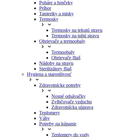
Poháre a hrnčeky
Príbor
Tanieriky a misky
Termosky
Termosky na tekutú stravu
Termosky na tuhú stravu
Ohrievače a termoobaly
Termoobaly
Ohrievače fliaš
Nádoby na stravu
Sterilizátory fliaš
Hygiena a starostlivosť
Zdravotnícke potreby
Nosné odsávačky
Zvlhčovače vzduchu
Zdravotnícka súprava
Teplomery
Váhy
Potreby na kúpanie
Teplomery do vody