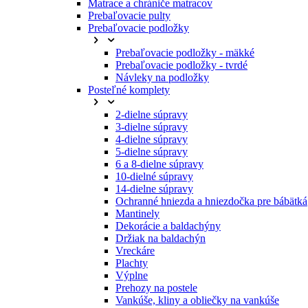
Matrace a chrániče matracov
Prebaľovacie pulty
Prebaľovacie podložky
Prebaľovacie podložky - mäkké
Prebaľovacie podložky - tvrdé
Návleky na podložky
Posteľné komplety
2-dielne súpravy
3-dielne súpravy
4-dielne súpravy
5-dielne súpravy
6 a 8-dielne súpravy
10-dielné súpravy
14-dielne súpravy
Ochranné hniezda a hniezdočka pre bábätká
Mantinely
Dekorácie a baldachýny
Držiak na baldachýn
Vreckáre
Plachty
Výplne
Prehozy na postele
Vankúše, kliny a obliečky na vankúše