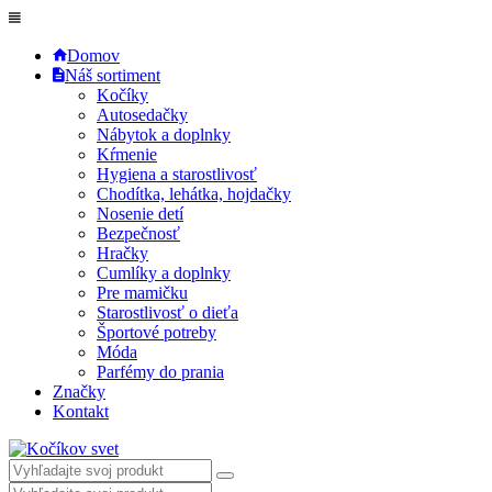
Domov
Náš sortiment
Kočíky
Autosedačky
Nábytok a doplnky
Kŕmenie
Hygiena a starostlivosť
Chodítka, lehátka, hojdačky
Nosenie detí
Bezpečnosť
Hračky
Cumlíky a doplnky
Pre mamičku
Starostlivosť o dieťa
Športové potreby
Móda
Parfémy do prania
Značky
Kontakt