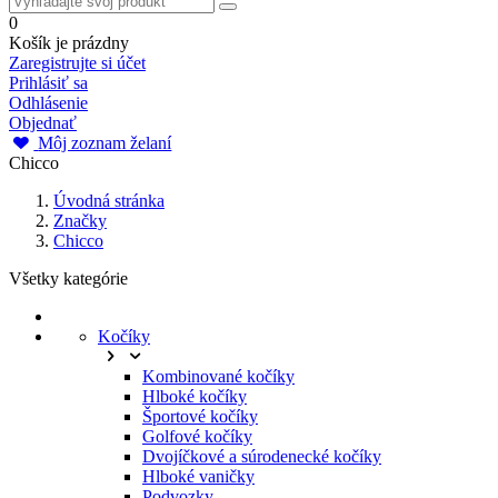
0
Košík je prázdny
Zaregistrujte si účet
Prihlásiť sa
Odhlásenie
Objednať
Môj zoznam želaní
Chicco
Úvodná stránka
Značky
Chicco
Všetky kategórie
Kočíky
Kombinované kočíky
Hlboké kočíky
Športové kočíky
Golfové kočíky
Dvojíčkové a súrodenecké kočíky
Hlboké vaničky
Podvozky