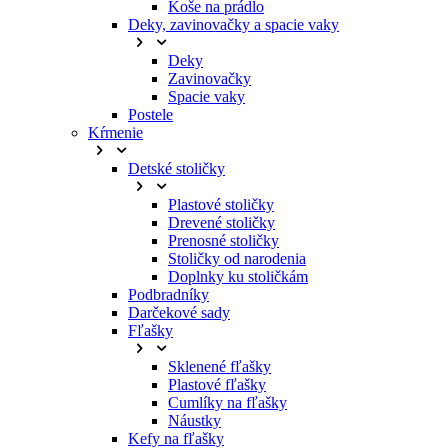
Koše na prádlo
Deky, zavinovačky a spacie vaky
Deky
Zavinovačky
Spacie vaky
Postele
Kŕmenie
Detské stoličky
Plastové stoličky
Drevené stoličky
Prenosné stoličky
Stoličky od narodenia
Doplnky ku stoličkám
Podbradníky
Darčekové sady
Fľašky
Sklenené fľašky
Plastové fľašky
Cumlíky na fľašky
Náustky
Kefy na fľašky