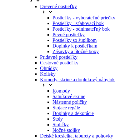
Drevené postieľky
Postieľky - vyberateľné priečky
Postieľky - sťahovací bok
Postieľky - odnímateľný bok
Pevné postieľky
Postieľky so šuplíkom
Doplnky k postieľkam
Zásuvky a úložné boxy
Pridavné postieľky
Cestovné postieľky
Ohrádky
Kolísky
Komody, skrine a doplnkový nábytok
Komody
Šatníkové skrine
Nástenné poličky
Stojace regále
Doplnky a dekorácie
Stoly
Stoličky
Nočné stolíky
Detské kresielka, taburety a pohovky