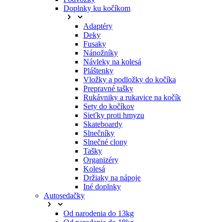
Doplnky ku kočíkom
Adaptéry
Deky
Fusaky
Nánožníky
Návleky na kolesá
Pláštenky
Vložky a podložky do kočíka
Prepravné tašky
Rukávniky a rukavice na kočík
Sety do kočíkov
Sieťky proti hmyzu
Skateboardy
Slnečníky
Slnečné clony
Tašky
Organizéry
Kolesá
Držiaky na nápoje
Iné doplnky
Autosedačky
Od narodenia do 13kg