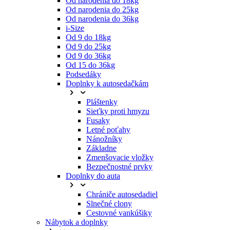
Od narodenia do 18kg
Od narodenia do 25kg
Od narodenia do 36kg
i-Size
Od 9 do 18kg
Od 9 do 25kg
Od 9 do 36kg
Od 15 do 36kg
Podsedáky
Doplnky k autosedačkám
Pláštenky
Sieťky proti hmyzu
Fusaky
Letné poťahy
Nánožníky
Základne
Zmenšovacie vložky
Bezpečnostné prvky
Doplnky do auta
Chrániče autosedadiel
Slnečné clony
Cestovné vankúšiky
Nábytok a doplnky