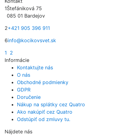
Kontakt
1
Štefániková 75
085 01 Bardejov
2
+421 905 396 911
6
info@kocikovsvet.sk
1
2
Informácie
Kontaktujte nás
O nás
Obchodné podmienky
GDPR
Doručenie
Nákup na splátky cez Quatro
Ako nakúpiť cez Quatro
Odstúpiť od zmluvy tu.
Nájdete nás