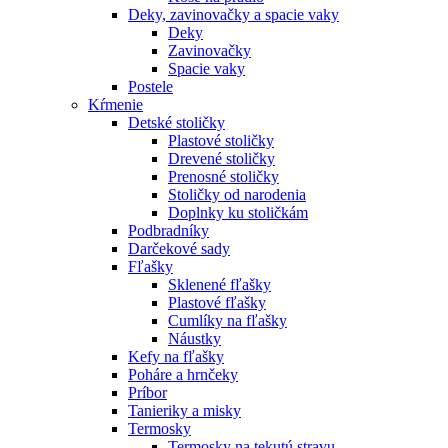
Deky, zavinovačky a spacie vaky
Deky
Zavinovačky
Spacie vaky
Postele
Kŕmenie
Detské stoličky
Plastové stoličky
Drevené stoličky
Prenosné stoličky
Stoličky od narodenia
Doplnky ku stoličkám
Podbradníky
Darčekové sady
Fľašky
Sklenené fľašky
Plastové fľašky
Cumlíky na fľašky
Náustky
Kefy na fľašky
Poháre a hrnčeky
Príbor
Tanieriky a misky
Termosky
Termosky na tekutú stravu