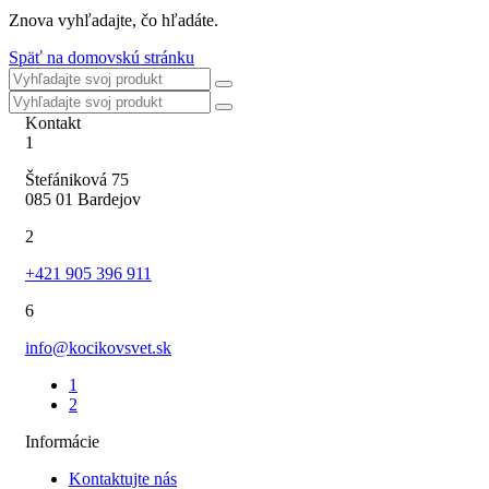
Znova vyhľadajte, čo hľadáte.
Späť na domovskú stránku
Kontakt
1
Štefániková 75
085 01 Bardejov
2
+421 905 396 911
6
info@kocikovsvet.sk
1
2
Informácie
Kontaktujte nás