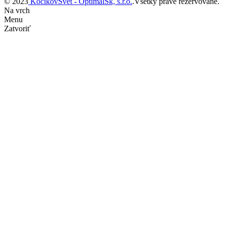
© 2023
KočíkovSvet - OptimalSk, s.r.o.
.Všetky práve rezervované.
Na vrch
Menu
Zatvoriť