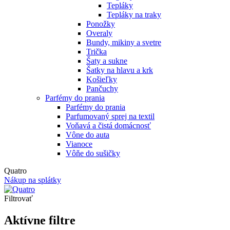
Tepláky
Tepláky na traky
Ponožky
Overaly
Bundy, mikiny a svetre
Trička
Šaty a sukne
Šatky na hlavu a krk
Košieľky
Pančuchy
Parfémy do prania
Parfémy do prania
Parfumovaný sprej na textil
Voňavá a čistá domácnosť
Vône do auta
Vianoce
Vôňe do sušičky
Quatro
Nákup na splátky
Filtrovať
Aktívne filtre