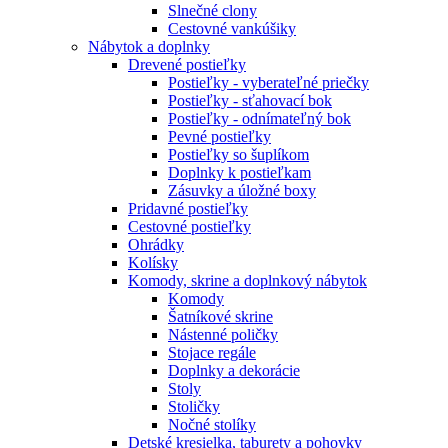
Slnečné clony
Cestovné vankúšiky
Nábytok a doplnky
Drevené postieľky
Postieľky - vyberateľné priečky
Postieľky - sťahovací bok
Postieľky - odnímateľný bok
Pevné postieľky
Postieľky so šuplíkom
Doplnky k postieľkam
Zásuvky a úložné boxy
Pridavné postieľky
Cestovné postieľky
Ohrádky
Kolísky
Komody, skrine a doplnkový nábytok
Komody
Šatníkové skrine
Nástenné poličky
Stojace regále
Doplnky a dekorácie
Stoly
Stoličky
Nočné stolíky
Detské kresielka, taburety a pohovky