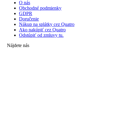
O nás
Obchodné podmienky
GDPR
Doručenie
Nákup na splátky cez Quatro
Ako nakúpiť cez Quatro
Odstúpiť od zmluvy tu.
Nájdete nás