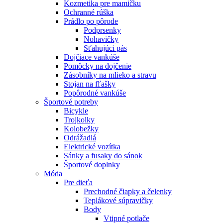
Kozmetika pre mamičku
Ochranné rúška
Prádlo po pôrode
Podprsenky
Nohavičky
Sťahujúci pás
Dojčiace vankúše
Pomôcky na dojčenie
Zásobníky na mlieko a stravu
Stojan na fľašky
Popôrodné vankúše
Športové potreby
Bicykle
Trojkolky
Kolobežky
Odrážadlá
Elektrické vozítka
Sánky a fusaky do sánok
Športové doplnky
Móda
Pre dieťa
Prechodné čiapky a čelenky
Teplákové súpravičky
Body
Vtipné potlače