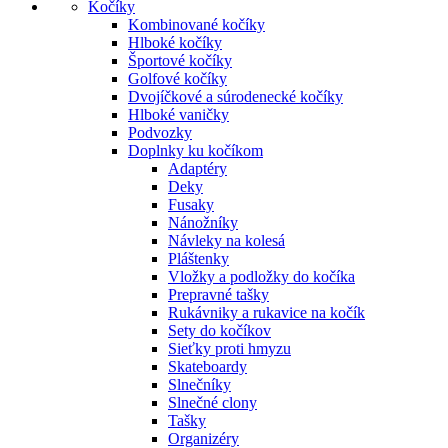
Kočíky
Kombinované kočíky
Hlboké kočíky
Športové kočíky
Golfové kočíky
Dvojíčkové a súrodenecké kočíky
Hlboké vaničky
Podvozky
Doplnky ku kočíkom
Adaptéry
Deky
Fusaky
Nánožníky
Návleky na kolesá
Pláštenky
Vložky a podložky do kočíka
Prepravné tašky
Rukávniky a rukavice na kočík
Sety do kočíkov
Sieťky proti hmyzu
Skateboardy
Slnečníky
Slnečné clony
Tašky
Organizéry