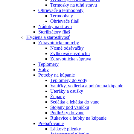
Termosky na tuhú stravu
Ohrievače a termoobaly
Termoobaly
Ohrievače fliaš
Nádoby na stravu
Sterilizátory fliaš
Hygiena a starostlivosť
Zdravotnícke potreby
Nosné odsávačky
Zvlhčovače vzduchu
Zdravotnícka súprava
Teplomery
Váhy
Potreby na kúpanie
Teplomery do vody
Vaničky, vedierka a poháre na kúpanie
Uteráky a osušky
Župany
Sedátka a lehátka do vane
Stojany pod vaničku
Podložky do vane
Rukavice a hubky na kúpanie
Prebaľovanie
Látkové plienky