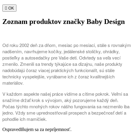

OK
Zoznam produktov značky Baby Design
Od roku 2002 deň za dňom, mesiac po mesiaci, stále s rovnakým
nadšením, navrhujeme kočíky, jedálenské stoličky, ohrádky,
postieľky a autosedačky pre Vaše deti. Odvtedy sa veľa vecí
zmenilo. Zmenili sa trendy týkajúce sa dizajnu, naše produkty
nadobúdajú čoraz viacej praktických funkcionalít, sú stále
technicky vyspelejšie, vyrábame ich z čoraz kvalitnejších
materiálov.
V každom aspekte našej práce vidíme a cítime pokrok. Veľmi sa
snažíme držať krok s vývojom, aký pozorujeme každý deň.
Počas týchto mnohých rokov nášho fungovania sa nezmenilo iba
jedno. Vždy sme uprednostňovali prospech a bezpečnosť detí a
pohodlie ich mamičiek.
Ospravedlňujem sa za nepríjemnosť.