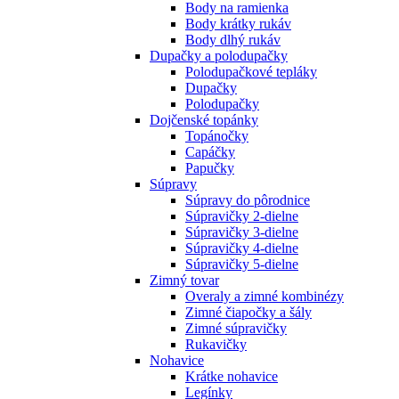
Body na ramienka
Body krátky rukáv
Body dlhý rukáv
Dupačky a polodupačky
Polodupačkové tepláky
Dupačky
Polodupačky
Dojčenské topánky
Topánočky
Capáčky
Papučky
Súpravy
Súpravy do pôrodnice
Súpravičky 2-dielne
Súpravičky 3-dielne
Súpravičky 4-dielne
Súpravičky 5-dielne
Zimný tovar
Overaly a zimné kombinézy
Zimné čiapočky a šály
Zimné súpravičky
Rukavičky
Nohavice
Krátke nohavice
Legínky