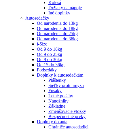
Kolesá
Držiaky na nápoje
Iné doplnky
Autosedačky
Od narodenia do 13kg
Od narodenia do 18kg
Od narodenia do 25kg
Od narodenia do 36kg
i-Size
Od 9 do 18kg
Od 9 do 25kg
Od 9 do 36kg
Od 15 do 36kg
Podsedáky
Doplnky k autosedačkám
Pláštenky
Sieťky proti hmyzu
Fusaky
Letné poťahy
Nánožníky
Základne
Zmenšovacie vložky
Bezpečnostné prvky
Doplnky do auta
Chrániče autosedadiel