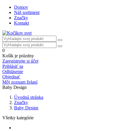
Domov
Náš sortiment
Značky
Kontakt
0
Košík je prázdny
Zaregistrujte si účet
Prihlásiť sa
Odhlásenie
Objednať
Môj zoznam želaní
Baby Design
Úvodná stránka
Značky
Baby Design
Všetky kategórie