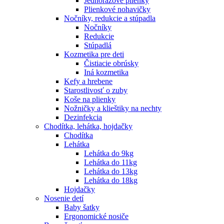
Jednorazové plienky
Plienkové nohavičky
Nočníky, redukcie a stúpadla
Nočníky
Redukcie
Stúpadlá
Kozmetika pre deti
Čistiacie obrúsky
Iná kozmetika
Kefy a hrebene
Starostlivosť o zuby
Koše na plienky
Nožničky a klieštiky na nechty
Dezinfekcia
Chodítka, lehátka, hojdačky
Chodítka
Lehátka
Lehátka do 9kg
Lehátka do 11kg
Lehátka do 13kg
Lehátka do 18kg
Hojdačky
Nosenie detí
Baby šatky
Ergonomické nosiče