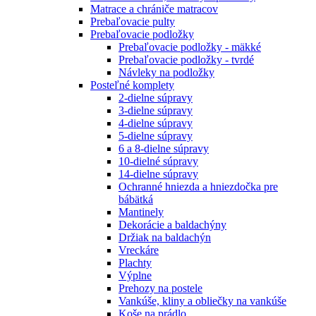
Matrace a chrániče matracov
Prebaľovacie pulty
Prebaľovacie podložky
Prebaľovacie podložky - mäkké
Prebaľovacie podložky - tvrdé
Návleky na podložky
Posteľné komplety
2-dielne súpravy
3-dielne súpravy
4-dielne súpravy
5-dielne súpravy
6 a 8-dielne súpravy
10-dielné súpravy
14-dielne súpravy
Ochranné hniezda a hniezdočka pre
bábätká
Mantinely
Dekorácie a baldachýny
Držiak na baldachýn
Vreckáre
Plachty
Výplne
Prehozy na postele
Vankúše, kliny a obliečky na vankúše
Koše na prádlo