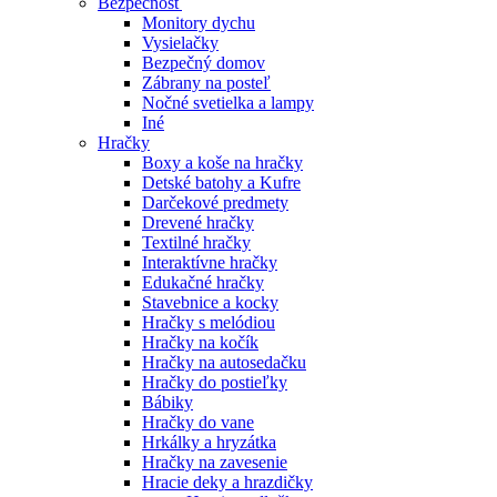
Bezpečnosť
Monitory dychu
Vysielačky
Bezpečný domov
Zábrany na posteľ
Nočné svetielka a lampy
Iné
Hračky
Boxy a koše na hračky
Detské batohy a Kufre
Darčekové predmety
Drevené hračky
Textilné hračky
Interaktívne hračky
Edukačné hračky
Stavebnice a kocky
Hračky s melódiou
Hračky na kočík
Hračky na autosedačku
Hračky do postieľky
Bábiky
Hračky do vane
Hrkálky a hryzátka
Hračky na zavesenie
Hracie deky a hrazdičky