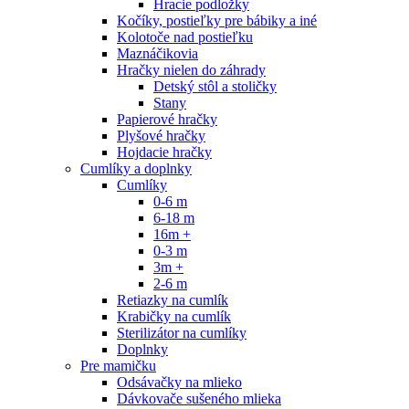
Hracie podložky
Kočíky, postieľky pre bábiky a iné
Kolotoče nad postieľku
Maznáčikovia
Hračky nielen do záhrady
Detský stôl a stoličky
Stany
Papierové hračky
Plyšové hračky
Hojdacie hračky
Cumlíky a doplnky
Cumlíky
0-6 m
6-18 m
16m +
0-3 m
3m +
2-6 m
Retiazky na cumlík
Krabičky na cumlík
Sterilizátor na cumlíky
Doplnky
Pre mamičku
Odsávačky na mlieko
Dávkovače sušeného mlieka