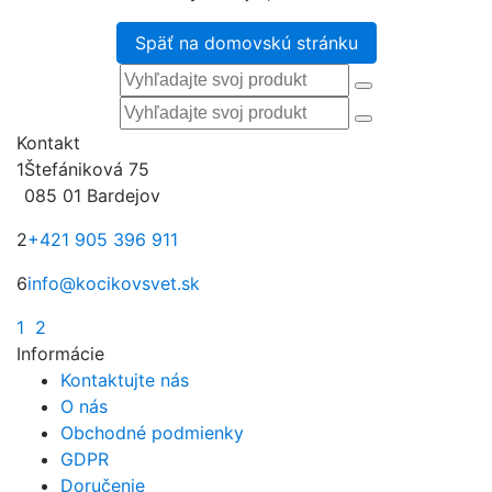
Späť na domovskú stránku
Kontakt
1
Štefániková 75
085 01 Bardejov
2
+421 905 396 911
6
info@kocikovsvet.sk
1
2
Informácie
Kontaktujte nás
O nás
Obchodné podmienky
GDPR
Doručenie