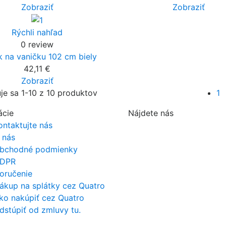
Zobraziť
Zobraziť
Rýchli nahľad
0 review
k na vaničku 102 cm biely
42,11 €
Zobraziť
je sa 1-10 z 10 produktov
1
ácie
Nájdete nás
ontaktujte nás
 nás
bchodné podmienky
DPR
oručenie
ákup na splátky cez Quatro
ko nakúpiť cez Quatro
dstúpiť od zmluvy tu.