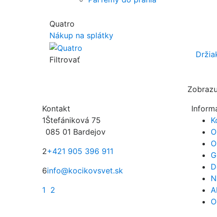
Quatro
Nákup na splátky
Držia
Filtrovať
Zobrazu
Kontakt
Inform
1
Štefániková 75
K
085 01 Bardejov
O
O
2
+421 905 396 911
G
D
6
info@kocikovsvet.sk
N
1
2
A
O