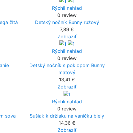
Rýchli nahľad
0 review
ega žltá
Detský nočník Bunny ružový
7,89 €
Zobraziť
Rýchli nahľad
0 review
anie
Detský nočník s poklopom Bunny
mätový
13,41 €
Zobraziť
Rýchli nahľad
0 review
cm sova
Sušiak k držiaku na vaničku biely
14,36 €
Zobraziť