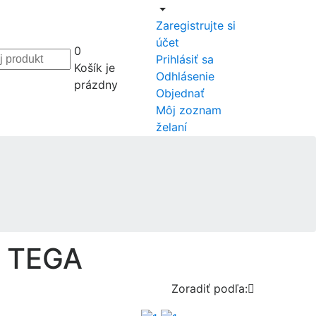
Zaregistrujte si
účet
0
Prihlásiť sa
Košík je
Odhlásenie
prázdny
Objednať
Môj zoznam
želaní
y TEGA
Zoradiť podľa:
