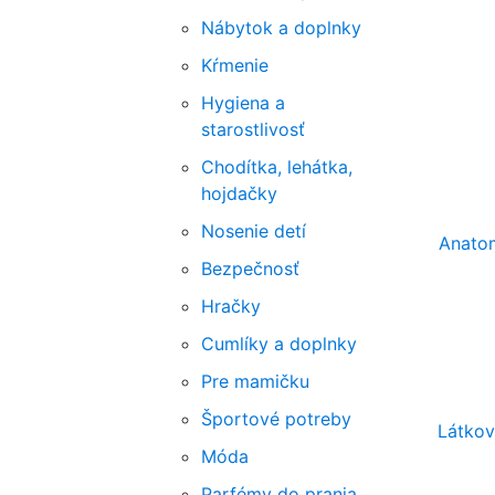
Nábytok a doplnky
Kŕmenie
Hygiena a
starostlivosť
Chodítka, lehátka,
hojdačky
Nosenie detí
Anato
Bezpečnosť
Hračky
Cumlíky a doplnky
Pre mamičku
Športové potreby
Látkov
Móda
Parfémy do prania