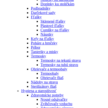
Doplnky ku stoličkám
Podbradníky
Darčekové sady
Fľašky
Sklenené fľašky
Plastové fľašky
Cumlíky na fľašky
Náustky
Kefy na fľašky
Poháre a hrnčeky
Príbor
Tanieriky a misky
Termosky
Termosky na tekutú stravu
Termosky na tuhú stravu
Ohrievače a termoobaly
Termoobaly
Ohrievače fliaš
Nádoby na stravu
Sterilizátory fliaš
Hygiena a starostlivosť
Zdravotnícke potreby
Nosné odsávačky
Zvlhčovače vzduchu