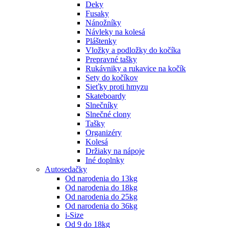
Deky
Fusaky
Nánožníky
Návleky na kolesá
Pláštenky
Vložky a podložky do kočíka
Prepravné tašky
Rukávniky a rukavice na kočík
Sety do kočíkov
Sieťky proti hmyzu
Skateboardy
Slnečníky
Slnečné clony
Tašky
Organizéry
Kolesá
Držiaky na nápoje
Iné doplnky
Autosedačky
Od narodenia do 13kg
Od narodenia do 18kg
Od narodenia do 25kg
Od narodenia do 36kg
i-Size
Od 9 do 18kg