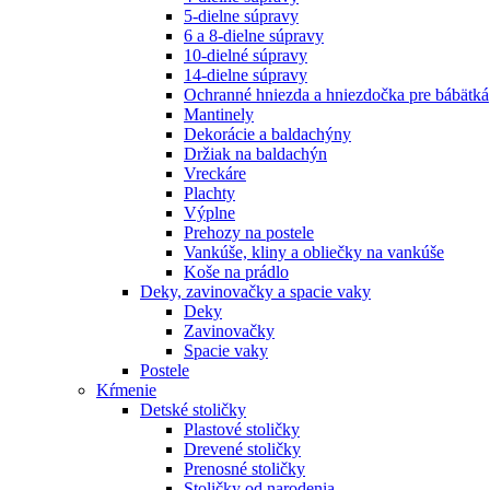
5-dielne súpravy
6 a 8-dielne súpravy
10-dielné súpravy
14-dielne súpravy
Ochranné hniezda a hniezdočka pre bábätká
Mantinely
Dekorácie a baldachýny
Držiak na baldachýn
Vreckáre
Plachty
Výplne
Prehozy na postele
Vankúše, kliny a obliečky na vankúše
Koše na prádlo
Deky, zavinovačky a spacie vaky
Deky
Zavinovačky
Spacie vaky
Postele
Kŕmenie
Detské stoličky
Plastové stoličky
Drevené stoličky
Prenosné stoličky
Stoličky od narodenia