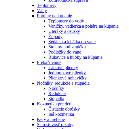
Zdravotnícka súprava
Teplomery
Váhy
Potreby na kúpanie
Teplomery do vody
Vaničky, vedierka a poháre na kúpanie
Uteráky a osušky
Župany
Sedátka a lehátka do vane
Stojany pod vaničku
Podložky do vane
Rukavice a hubky na kúpanie
Prebaľovanie
Látkové plienky
Jednorazové plienky
Plienkové nohavičky
Nočníky, redukcie a stúpadla
Nočníky
Redukcie
Stúpadlá
Kozmetika pre deti
Čistiacie obrúsky
Iná kozmetika
Kefy a hrebene
Starostlivosť o zuby