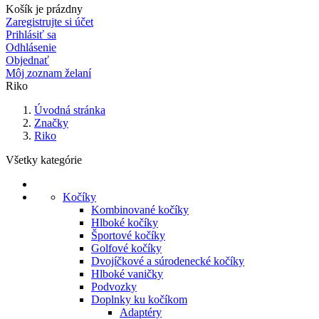
Košík je prázdny
Zaregistrujte si účet
Prihlásiť sa
Odhlásenie
Objednať
Môj zoznam želaní
Riko
Úvodná stránka
Značky
Riko
Všetky kategórie
Kočíky
Kombinované kočíky
Hlboké kočíky
Športové kočíky
Golfové kočíky
Dvojíčkové a súrodenecké kočíky
Hlboké vaničky
Podvozky
Doplnky ku kočíkom
Adaptéry