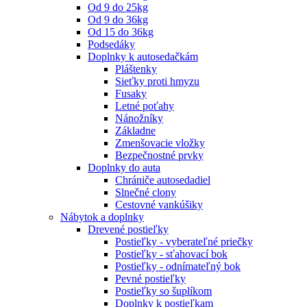
Od 9 do 25kg
Od 9 do 36kg
Od 15 do 36kg
Podsedáky
Doplnky k autosedačkám
Pláštenky
Sieťky proti hmyzu
Fusaky
Letné poťahy
Nánožníky
Základne
Zmenšovacie vložky
Bezpečnostné prvky
Doplnky do auta
Chrániče autosedadiel
Slnečné clony
Cestovné vankúšiky
Nábytok a doplnky
Drevené postieľky
Postieľky - vyberateľné priečky
Postieľky - sťahovací bok
Postieľky - odnímateľný bok
Pevné postieľky
Postieľky so šuplíkom
Doplnky k postieľkam