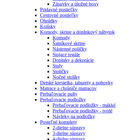
Zásuvky a úložné boxy
Pridavné postieľky
Cestovné postieľky
Ohrádky
Kolísky
Komody, skrine a doplnkový nábytok
Komody
Šatníkové skrine
Nástenné poličky
Stojace regále
Doplnky a dekorácie
Stoly
Stoličky
Nočné stolíky
Detské kresielka, taburety a pohovky
Matrace a chrániče matracov
Prebaľovacie pulty
Prebaľovacie podložky
Prebaľovacie podložky - mäkké
Prebaľovacie podložky - tvrdé
Návleky na podložky
Posteľné komplety
2-dielne súpravy
3-dielne súpravy
4-dielne súpravy