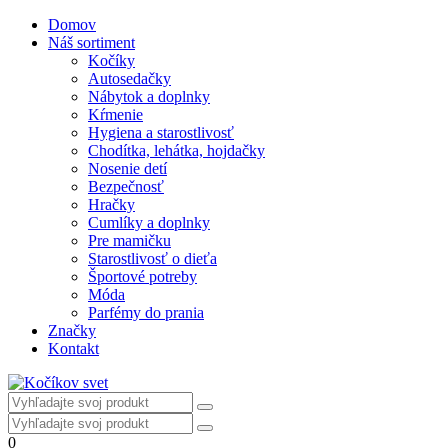
Domov
Náš sortiment
Kočíky
Autosedačky
Nábytok a doplnky
Kŕmenie
Hygiena a starostlivosť
Chodítka, lehátka, hojdačky
Nosenie detí
Bezpečnosť
Hračky
Cumlíky a doplnky
Pre mamičku
Starostlivosť o dieťa
Športové potreby
Móda
Parfémy do prania
Značky
Kontakt
0