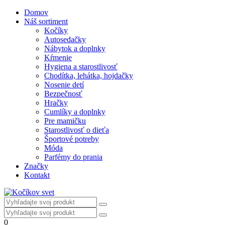
Domov
Náš sortiment
Kočíky
Autosedačky
Nábytok a doplnky
Kŕmenie
Hygiena a starostlivosť
Chodítka, lehátka, hojdačky
Nosenie detí
Bezpečnosť
Hračky
Cumlíky a doplnky
Pre mamičku
Starostlivosť o dieťa
Športové potreby
Móda
Parfémy do prania
Značky
Kontakt
0