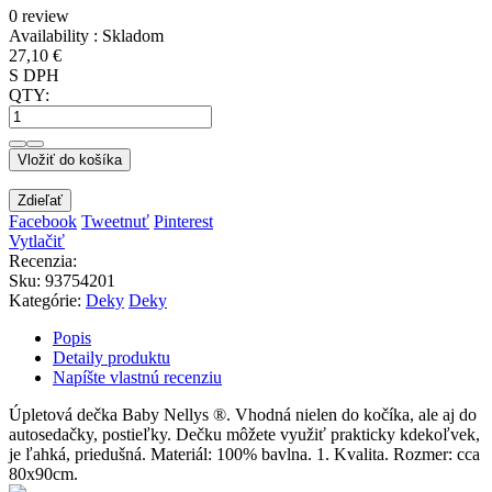
0 review
Availability :
Skladom
27,10 €
S DPH
QTY:
Vložiť do košíka
Zdieľať
Facebook
Tweetnuť
Pinterest
Vytlačiť
Recenzia:
Sku
:
93754201
Kategórie:
Deky
Deky
Popis
Detaily produktu
Napíšte vlastnú recenziu
Úpletová dečka Baby Nellys ®. Vhodná nielen do kočíka, ale aj do
autosedačky, postieľky. Dečku môžete využiť prakticky kdekoľvek,
je ľahká, priedušná. Materiál: 100% bavlna. 1. Kvalita. Rozmer: cca
80x90cm.