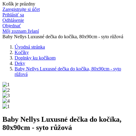
Košík je prázdny
Zaregistrujte si účet
Prihlásiť sa
Odhlásenie
Objednať
Môj zoznam želaní
Baby Nellys Luxusné dečka do kočíka, 80x90cm - syto růžová
Úvodná stránka
Kočíky
Doplnky ku kočíkom
Deky
Baby Nellys Luxusné dečka do kočíka, 80x90cm - syto
růžová
Baby Nellys Luxusné dečka do kočíka,
80x90cm - syto růžová