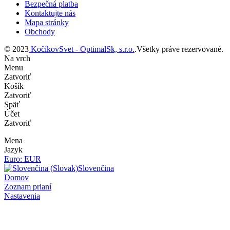
Bezpečná platba
Kontaktujte nás
Mapa stránky
Obchody
© 2023
KočíkovSvet - OptimalSk, s.r.o.
.Všetky práve rezervované.
Na vrch
Menu
Zatvoriť
Košík
Zatvoriť
Späť
Účet
Zatvoriť
Mena
Jazyk
Euro: EUR
Slovenčina
Domov
Zoznam prianí
Nastavenia