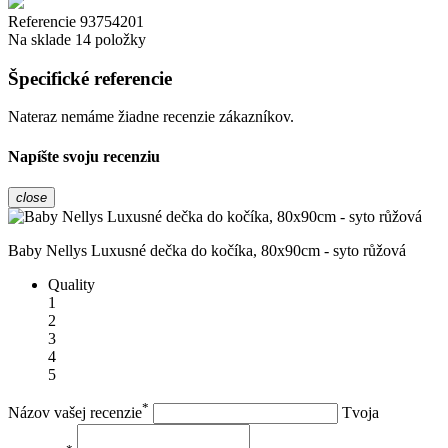
Referencie
93754201
Na sklade
14 položky
Špecifické referencie
Nateraz nemáme žiadne recenzie zákazníkov.
Napíšte svoju recenziu
close
Baby Nellys Luxusné dečka do kočíka, 80x90cm - syto růžová
Quality
1
2
3
4
5
*
Názov vašej recenzie
Tvoja