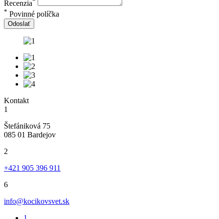
*
Recenzia
*
Povinné políčka
Odoslať
Kontakt
1
Štefániková 75
085 01 Bardejov
2
+421 905 396 911
6
info@kocikovsvet.sk
1